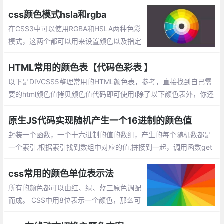
命名颜色的关键字有限，css定义了17个标准色：浅绿色，黑色，
蓝色
css颜色模式hsla和rgba
在CSS3中可以使用RGBA和HSLA两种色彩
模式，这两个都可以用来设置颜色以及指定
透明度。RGBA无法直观看出是什么颜色。
并且如果想要对颜色进行调整也无法简单做
HTML常用的颜色表【代码色彩表 】
到
以下是DIVCSS5整理常用的HTML颜色表，参考，直接找到自己需
要的html颜色值拷贝颜色值代码即可使用(除了以下颜色表外，你还
可以使用PS软件获取颜色值：http://www.divcss5.com/html/h63
5.shtml)。
原生JS代码实现随机产生一个16进制的颜色值
封装一个函数，一个十六进制的值的数组，产生的每个随机数都是
一个索引,根据索引找到数组中对应的值,拼接到一起，调用函数get
Color()就能随机获取一个16进制的颜色值
css常用的颜色单位表示法
所有的颜色都可以由红、绿、蓝三原色调配
而成。 CSS中用8位表示一个颜色，那么可
以有28即256种颜色，所以总共可以表示25