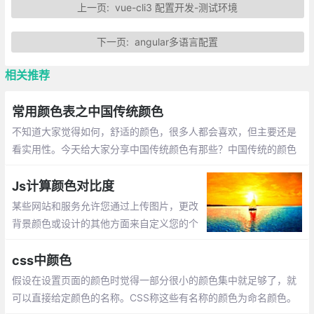
上一页:
vue-cli3 配置开发-测试环境
下一页:
angular多语言配置
相关推荐
常用颜色表之中国传统颜色
不知道大家觉得如何，舒适的颜色，很多人都会喜欢，但主要还是
看实用性。今天给大家分享中国传统颜色有那些？中国传统的颜色
之美，美如其名：蔚蓝、竹青、绯红、月白、石青、紫檀、霜色、
黛绿、胭脂、藕荷、豆绿、宝蓝、秋香、玄色、牙色、黄栌、靛
Js计算颜色对比度
蓝、明黄、朱砂、石绿
某些网站和服务允许您通过上传图片，更改
背景颜色或设计的其他方面来自定义您的个
人资料。作为客户，此个性化将Web应用程
序转换为您存储数据的小窝。
css中颜色
假设在设置页面的颜色时觉得一部分很小的颜色集中就足够了，就
可以直接给定颜色的名称。CSS称这些有名称的颜色为命名颜色。