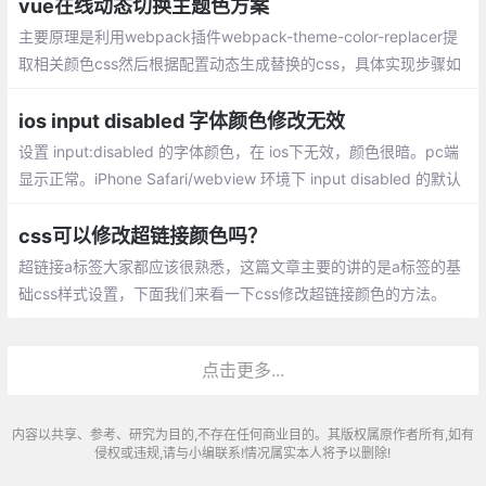
6*256*256种颜色。CSS纵有多种颜色表
vue在线动态切换主题色方案
示： 十六进制表示法、rgb表示法、hsl色相
主要原理是利用webpack插件webpack-theme-color-replacer提
表示法、hsla色相表示法
取相关颜色css然后根据配置动态生成替换的css，具体实现步骤如
下：
ios input disabled 字体颜色修改无效
设置 input:disabled 的字体颜色，在 ios下无效，颜色很暗。pc端
显示正常。iPhone Safari/webview 环境下 input disabled 的默认
样式会有默认样式opacity以及隐藏样式-webkit-text-fill-color
css可以修改超链接颜色吗？
超链接a标签大家都应该很熟悉，这篇文章主要的讲的是a标签的基
础css样式设置，下面我们来看一下css修改超链接颜色的方法。
点击更多...
内容以共享、参考、研究为目的,不存在任何商业目的。其版权属原作者所有,如有
侵权或违规,请与小编联系!情况属实本人将予以删除!