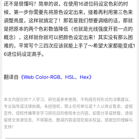
还不是很懂吗？简单的说，在使用16进位码设定色彩的时
候，第一步你需要先将原色设定出来，接着再利用第三色来
调整亮度，这样就搞定了！那若是我们想要调暗的话，那就
是把原本的两个色彩数值降低（也就是光线强度开若一点的
概念），这样就你就可以把颜色设定出来！其实没有那么困
难的，平常写个三四次应该就能上手了～希望大家都能变成1
6进位码设定高手。
翻译自
《Web Color-RGB、HSL、Hex》
本文内容仅供个人学习、研究或参考使用，不构成任何形式的决策建议、
专业指导或法律依据。未经授权，禁止任何单位或个人以商业售卖、虚假
宣传、侵权传播等非学习研究目的使用本文内容。如需分享或转载，请保
留原文来源信息，不得篡改、删减内容或侵犯相关权益。感谢您的理解与
支持！