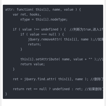
attr: function( this[i], name, value ) {

    var ret, hooks,

        nType = this[i].nodeType;

    if ( value !== undefined ) {  //判断为true,进入if语
        if ( value === null ) {

            jQuery.removeAttr( this[i], name 
            return;

        }

        this[i].setAttribute( name, value + ""
        return value;

    }

    ret = jQuery.find.attr( this[i], name ); 
    return ret == null ? undefined : ret; /
}