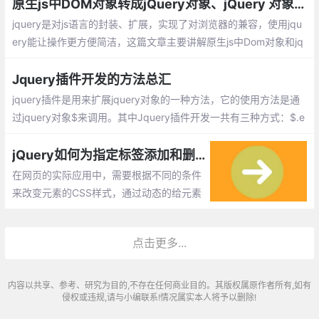
原生js中DOM对象转成jQuery对象、jQuery 对象转成 DOM 对象的实现
jquery是对js语言的封装、扩展，实现了对浏览器的兼容，使用jqu
ery能让操作更方便简洁，这篇文章主要讲解原生js中Dom对象和jq
uery对象的相互转换。
Jquery插件开发的方法总汇
jquery插件是用来扩展jquery对象的一种方法，它的使用方法是通
过jquery对象$来调用。其中Jquery插件开发一共有三种方式：$.e
xtend()，$.fn，$.widget()
jQuery如何为指定标签添加和删除一个样式
在网页的实际应用中，需要根据不同的条件
来改变元素的CSS样式，通过动态的给元素
添加删除一个CSS类可以实现此功能，下面
通过实例来介绍一下如何实现此种功能。
点击更多...
内容以共享、参考、研究为目的,不存在任何商业目的。其版权属原作者所有,如有
侵权或违规,请与小编联系!情况属实本人将予以删除!