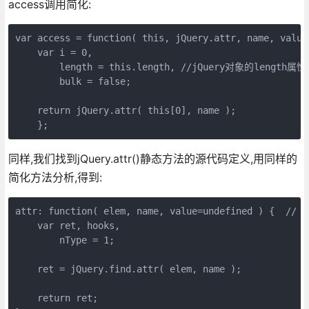
access调用简化:
var access = function( this, jQuery.attr, name, value
    var i = 0,

        length = this.length, //jQuery对象的leng
        bulk = false;

    return jQuery.attr( this[0], name );

    };   
同样,我们找到jQuery.attr()静态方法的源代码定义,用同样的
简化方法分析,得到:
attr: function( elem, name, value=undefined ) {  
    var ret, hooks,

        nType = 1;

    ret = jQuery.find.attr( elem, name );

    return ret;
