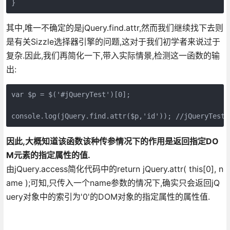
}   
其中,唯一不确定的是jQuery.find.attr,然而我们继续找下去则
是有关Sizzle选择器引擎的问题,这对于我们初学者来说过于
复杂.因此,我们再简化一下,带入实际情景,检测这一函数的输
出:
var $p = $('#jQueryTest')[0];

console.log(jQuery.find.attr($p,'id')); //jQueryTest 
因此,大概知道该函数该种传参情况下的作用是返回指定DO
M元素的指定属性的值.
由jQuery.access简化代码中的return jQuery.attr( this[0], n
ame );可知,只传入一个name参数的情况下,确实只会返回jQ
uery对象中的索引为'0'的DOM对象的指定属性的属性值.