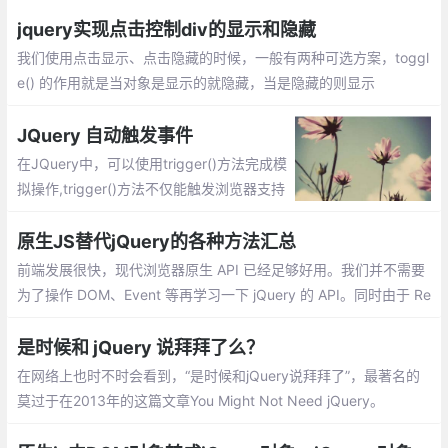
是由于元素绑定hover事件之后，如果光标移入移出的速度太快，
导致移入的动画还没执行完。
jquery实现点击控制div的显示和隐藏
我们使用点击显示、点击隐藏的时候，一般有两种可选方案，toggl
e() 的作用就是当对象是显示的就隐藏，当是隐藏的则显示
JQuery 自动触发事件
在JQuery中，可以使用trigger()方法完成模
拟操作,trigger()方法不仅能触发浏览器支持
的具有相同名称的事件，也可以触发自定义
名称的事件。rigger(type[，data])方法有两
原生JS替代jQuery的各种方法汇总
个参数
前端发展很快，现代浏览器原生 API 已经足够好用。我们并不需要
为了操作 DOM、Event 等再学习一下 jQuery 的 API。同时由于 Re
act、Angular、Vue 等框架的流行，直接操作 DOM 不再是好的模
式，jQuery 使用场景大大减少。
是时候和 jQuery 说拜拜了么？
在网络上也时不时会看到，“是时候和jQuery说拜拜了”，最著名的
莫过于在2013年的这篇文章You Might Not Need jQuery。