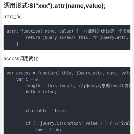
调用形式:$("xxx").attr(name,value);
attr定义:
attr: function( name, value) {  //此时的this是一个类数组
        return jQuery.access( this, fn=jQuery.attr, n
    }
access调用简化:
var access = function( this, jQuery.attr, name, value
    var i = 0,

        length = this.length, //jQuery对象的len
        bulk = false;

        chainable = true;

        if ( !jQuery.isFunction( value ) ) { 
            raw = true; 
