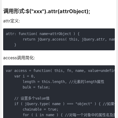
调用形式:$("xxx").attr(attrObject);
attr定义:
attr: function( name=attrObject ) {

        return jQuery.access( this, jQuery.attr, name
    }
access调用简化:
var access = function( this, fn, name, value=undefine
    var i = 0,

        length = this.length, //元素的length属性

        bulk = false;

    // 设置多个value值

    if ( jQuery.type( name ) === "object" ) { /
        chainable = true;

        for ( i in name ) { //对每一个对象中的属性名