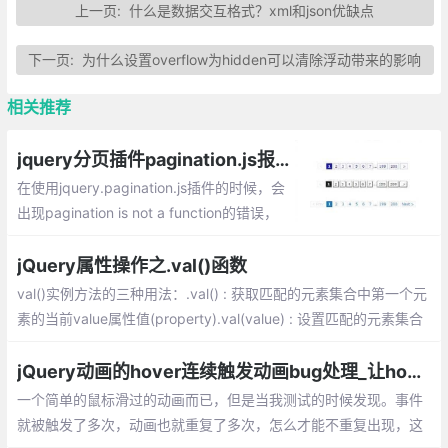
上一页:
什么是数据交互格式？xml和json优缺点
下一页:
为什么设置overflow为hidden可以清除浮动带来的影响
相关推荐
jquery分页插件pagination.js报错pagination is not a function的bug解决方法
在使用jquery.pagination.js插件的时候，会
出现pagination is not a function的错误，
这是什么原因导致的呢？这里为大家整理一
下，请对比自己的代码参考！
jQuery属性操作之.val()函数
val()实例方法的三种用法：.val() : 获取匹配的元素集合中第一个元
素的当前value属性值(property).val(value) : 设置匹配的元素集合
中每个元素的value属性值(property).val(function(index,value){})
:钩子函数未设置或无效时
jQuery动画的hover连续触发动画bug处理_让hover事件只触发一次动画的实现
一个简单的鼠标滑过的动画而已，但是当我测试的时候发现。事件
就被触发了多次，动画也就重复了多次，怎么才能不重复出现，这