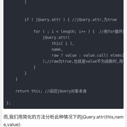
        }

        if ( jQuery.attr ) { //jQuery.attr,为true

            for ( ; i < length; i++ ) {  //用f
                jQuery.attr(

                    this[ i ],

                    name,

                    raw ? value : value.call( elems[ 
                );//raw为true,也就是value不为函数时,用
            }     

        }

    }

    return this; //返回jQuery对象本身

};
而,我们用简化的方法分析此种情况下的jQuery.attr(this,nam
e,value):