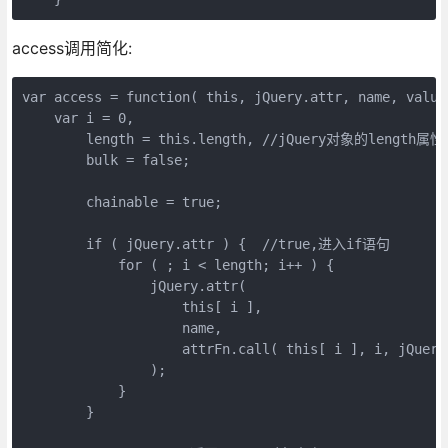
access调用简化:
var access = function( this, jQuery.attr, name, value
    var i = 0,

        length = this.length, //jQuery对象的length属性

        bulk = false;

        chainable = true;

        if ( jQuery.attr ) {  //true,进入if语句

            for ( ; i < length; i++ ) {

                jQuery.attr(

                    this[ i ],

                    name,

                    attrFn.call( this[ i ], i, jQu
                );

            }

        }
