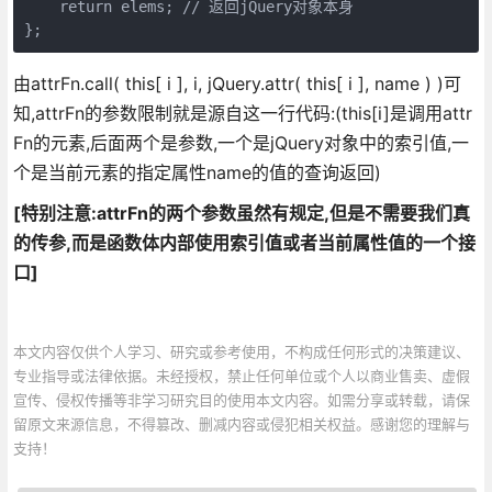
    return elems; // 返回jQuery对象本身

};
由attrFn.call( this[ i ], i, jQuery.attr( this[ i ], name ) )可
知,attrFn的参数限制就是源自这一行代码:(this[i]是调用attr
Fn的元素,后面两个是参数,一个是jQuery对象中的索引值,一
个是当前元素的指定属性name的值的查询返回)
[特别注意:attrFn的两个参数虽然有规定,但是不需要我们真
的传参,而是函数体内部使用索引值或者当前属性值的一个接
口]
本文内容仅供个人学习、研究或参考使用，不构成任何形式的决策建议、
专业指导或法律依据。未经授权，禁止任何单位或个人以商业售卖、虚假
宣传、侵权传播等非学习研究目的使用本文内容。如需分享或转载，请保
留原文来源信息，不得篡改、删减内容或侵犯相关权益。感谢您的理解与
支持！