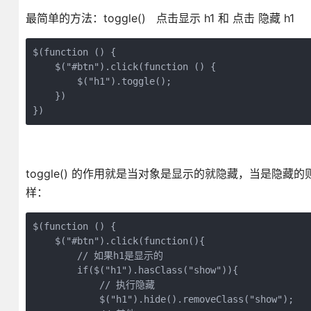
最简单的方法：toggle() 点击显示 h1 和 点击 隐藏 h1
$(function () {

    $("#btn").click(function () {

        $("h1").toggle();

    })

})
toggle() 的作用就是当对象是显示的就隐藏，当是隐
样：
$(function () {

    $("#btn").click(function(){

        // 如果h1是显示的

        if($("h1").hasClass("show")){

            // 执行隐藏

            $("h1").hide().removeClass("show");
