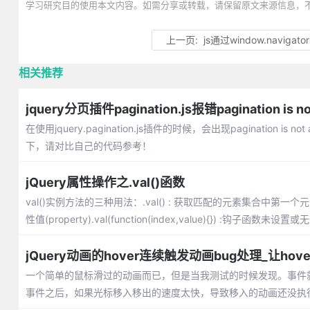
学习研究目的使用本文内容。如需分享或转载，请保留原文来源信息，
上一页:
js通过window.navig
相关推荐
jquery分页插件pagination.js报错pagination is 
在使用jquery.pagination.js插件的时候，会出现pagination
下，请对比自己的代码参考！
jQuery属性操作之.val()函数
val()实例方法的三种用法：.val() : 获取匹配的元素集合中第一个元素的当
性值(property).val(function(index,value){}) :钩子函数未设置
jQuery动画的hover连续触发动画bug处理_让h
一个简单的鼠标滑过的动画而已，但是当我测试的时候发现。事件就
事件之后，如果光标移入移出的速度太快，导致移入的动画还没执