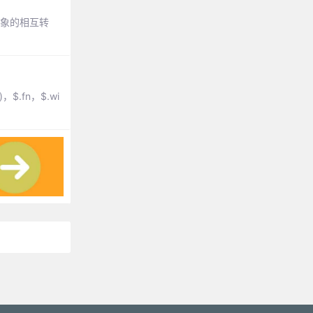
对象的相互转
$.fn，$.wi