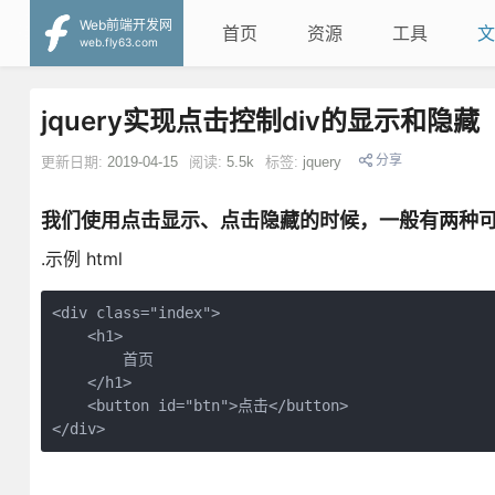
Web前端开发网
首页
资源
工具
文
web.fly63.com
jquery实现点击控制div的显示和隐藏
分享
更新日期:
2019-04-15
阅读:
5.5k
标签:
jquery
我们使用点击显示、点击隐藏的时候，一般有两种
.示例 html
<div class="index">

    <h1>

        首页

    </h1>

    <button id="btn">点击</button>

</div>