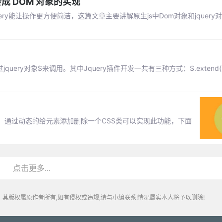
转成 DOM 对象的实现
uery能让操作更方便简洁，这篇文章主要讲解原生js中Dom对象和jquery
uery对象$来调用。其中Jquery插件开发一共有三种方式：$.extend()，
，通过动态的给元素添加删除一个CSS类可以实现此功能，下面
点击更多...
其版权属原作者所有,如有侵权或违规,请与小编联系!情况属实本人将予以删除!