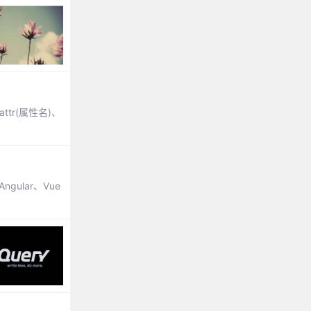
attr(属性名)、
gular、Vue