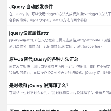
JQuery 自动触发事件
在JQuery中，可以使用trigger()方法完成模拟操作,trigg
名称的事件。rigger(type[，data])方法有两个参数
jquery设置属性attr
jquery中用attr()方法来获取和设置元素属性,attr是attribute（
attr(属性名, 属性值)、attr(属性名,函数值)、attr(properties)
原生JS替代jQuery的各种方法汇总
前端发展很快，现代浏览器原生 API 已经足够好用。我们并不需要为了操作 D
等框架的流行，直接操作 DOM 不再是好的模式，jQuery 使用场
是时候和 jQuery 说拜拜了么？
在网络上也时不时会看到，“是时候和jQuery说拜拜了”，最著名的莫过于在2