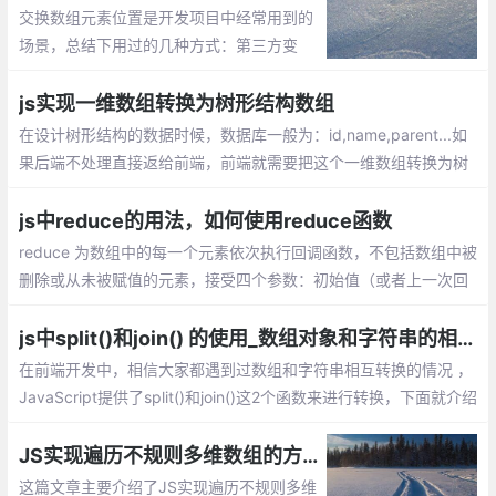
交换数组元素位置是开发项目中经常用到的
场景，总结下用过的几种方式：第三方变
量、splice方法、解构赋值
js实现一维数组转换为树形结构数组
在设计树形结构的数据时候，数据库一般为：id,name,parent...如
果后端不处理直接返给前端，前端就需要把这个一维数组转换为树
形结构数组。下面整理了下如何通过js实现一维数组转换为树形结
构数组。
js中reduce的用法，如何使用reduce函数
reduce 为数组中的每一个元素依次执行回调函数，不包括数组中被
删除或从未被赋值的元素，接受四个参数：初始值（或者上一次回
调函数的返回值），当前元素值，当前索引，调用 reduce 的数组
js中split()和join() 的使用_数组对象和字符串的相互转换
在前端开发中，相信大家都遇到过数组和字符串相互转换的情况 ，
JavaScript提供了split()和join()这2个函数来进行转换，下面就介绍
数组对象和字符串的相互转换。
JS实现遍历不规则多维数组的方法
这篇文章主要介绍了JS实现遍历不规则多维