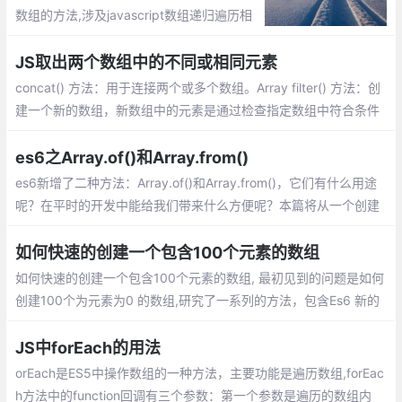
数组的方法,涉及javascript数组递归遍历相
关实现与使用技巧,需要的朋友可以参考下
JS取出两个数组中的不同或相同元素
concat() 方法：用于连接两个或多个数组。Array filter() 方法：创
建一个新的数组，新数组中的元素是通过检查指定数组中符合条件
的所有元素。indexOf() 方法：可返回某个指定的字符串值在字符
串中首次出现的位置。
es6之Array.of()和Array.from()
es6新增了二种方法：Array.of()和Array.from()，它们有什么用途
呢？在平时的开发中能给我们带来什么方便呢？本篇将从一个创建
数组的小问题开始，逐步揭开它们的面纱。
如何快速的创建一个包含100个元素的数组
如何快速的创建一个包含100个元素的数组, 最初见到的问题是如何
创建100个为元素为0 的数组,研究了一系列的方法，包含Es6 新的
API ，不得不说， ES6 好强大！
JS中forEach的用法
orEach是ES5中操作数组的一种方法，主要功能是遍历数组,forEac
h方法中的function回调有三个参数：第一个参数是遍历的数组内