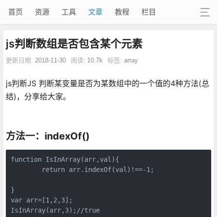
首页
资源
工具
文章
教程
栏目
js判断数组是否包含某个元素
更新日期:
2018-11-30
阅读:
10.7k
标签:
array
js判断JS 判断某变量是否为某数组中的一个值的4种方法(总
结)，分享给大家。
方法一：indexOf()
function IsInArray(arr,val){ 

	return arr.indexOf(val)!==-1;

} 

var arr=[1,2,3];

IsInArray(arr,3);//true