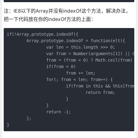
注：IE8以下的Array并没有indexOf这个方法，解决办法，
把一下代码放在你的indexOf方法的上面：
if(!Array.prototype.indexOf){

	Array.prototype.indexOf = function(elt){

		var len = this.length >>> 0;

		var from = Number(arguments[1]) || 0;

		from = (from < 0) ? Math.ceil(from) : Math.floor(from);

		if(from < 0)

			from += len;

		for(; from < len; from++) {

			if(from in this && this[from] === elt){

				return from;

			}	

		}

		return -1;

	};

}