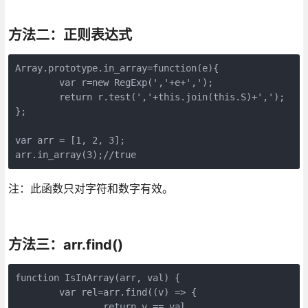
方法二：正则表达式
Array.prototype.in_array=function(e){

	var r=new RegExp(','+e+',');

	return r.test(','+this.join(this.S)+',');

};

var arr = [1, 2, 3];

arr.in_array(3);//true
注：此函数只对字符和数字有效。
方法三：arr.find()
function IsInArray(arr, val) {

	var rel=arr.find((v) => {

		return v == val
