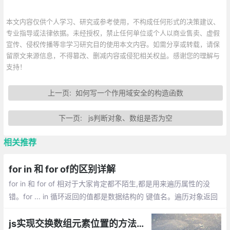
本文内容仅供个人学习、研究或参考使用，不构成任何形式的决策建议、
专业指导或法律依据。未经授权，禁止任何单位或个人以商业售卖、虚假
宣传、侵权传播等非学习研究目的使用本文内容。如需分享或转载，请保
留原文来源信息，不得篡改、删减内容或侵犯相关权益。感谢您的理解与
支持！
上一页:
如何写一个作用域安全的构造函数
下一页:
js判断对象、数组是否为空
相关推荐
for in 和 for of的区别详解
for in 和 for of 相对于大家肯定都不陌生,都是用来遍历属性的没
错。for ... in 循环返回的值都是数据结构的 键值名。遍历对象返回
的对象的key值,遍历数组返回的数组的下标(key)。for of 循环用来
获取一对键值对中的值,而 for in 获取的是 键名
js实现交换数组元素位置的方法总汇