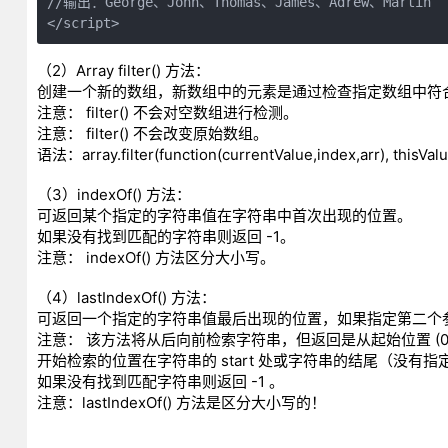
//输出：George、John、Thomas、James、Adrew、Martin

</script>
（2）Array filter() 方法：
创建一个新的数组，新数组中的元素是通过检查指定数组中符
注意： filter() 不会对空数组进行检测。
注意： filter() 不会改变原始数组。
语法：array.filter(function(currentValue,index,arr), thisValu
（3）indexOf() 方法：
可返回某个指定的字符串值在字符串中首次出现的位置。
如果没有找到匹配的字符串则返回 -1。
注意： indexOf() 方法区分大小写。
（4）lastIndexOf() 方法：
可返回一个指定的字符串值最后出现的位置，如果指定第二个参数
注意： 该方法将从后向前检索字符串，但返回是从起始位置 (
开始检索的位置在字符串的 start 处或字符串的结尾（没有指定 s
如果没有找到匹配字符串则返回 -1 。
注意：lastIndexOf() 方法是区分大小写的！