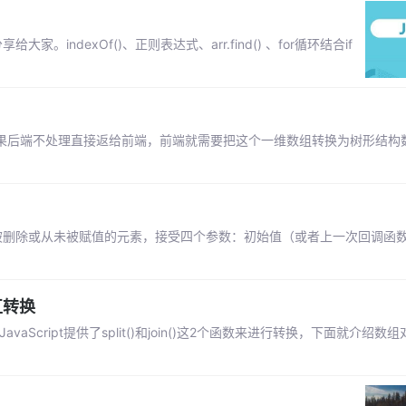
indexOf()、正则表达式、arr.find() 、for循环结合if
t...如果后端不处理直接返给前端，前端就需要把这个一维数组转换为树形结
组中被删除或从未被赋值的元素，接受四个参数：初始值（或者上一次回调函
相互转换
cript提供了split()和join()这2个函数来进行转换，下面就介绍数