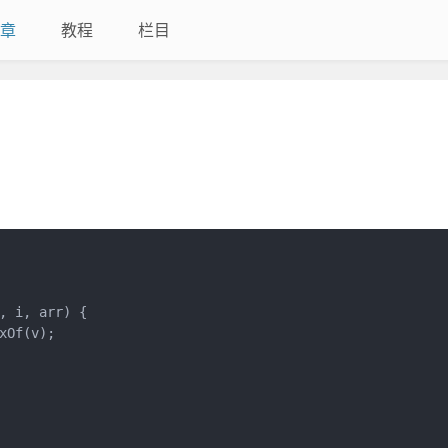
章
教程
栏目
 i, arr) {

Of(v);
