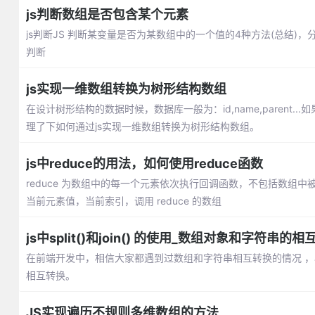
js判断数组是否包含某个元素
js判断JS 判断某变量是否为某数组中的一个值的4种方法(总结)，分享给大家。
判断
js实现一维数组转换为树形结构数组
在设计树形结构的数据时候，数据库一般为：id,name,paren
理了下如何通过js实现一维数组转换为树形结构数组。
js中reduce的用法，如何使用reduce函数
reduce 为数组中的每一个元素依次执行回调函数，不包括数
当前元素值，当前索引，调用 reduce 的数组
js中split()和join() 的使用_数组对象和字符串的
在前端开发中，相信大家都遇到过数组和字符串相互转换的情况 ，JavaS
相互转换。
JS实现遍历不规则多维数组的方法