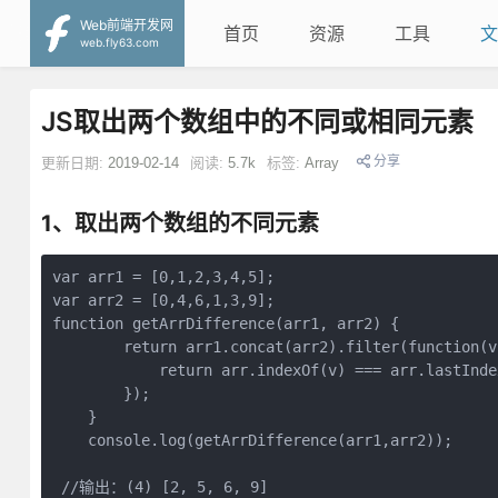
Web前端开发网
首页
资源
工具
文
web.fly63.com
JS取出两个数组中的不同或相同元素
分享
更新日期:
2019-02-14
阅读:
5.7k
标签:
Array
1、取出两个数组的不同元素
var arr1 = [0,1,2,3,4,5];

var arr2 = [0,4,6,1,3,9];

function getArrDifference(arr1, arr2) {

        return arr1.concat(arr2).filter(function(v,
            return arr.indexOf(v) === arr.lastIndex
        });

    }

    console.log(getArrDifference(arr1,arr2));

 //输出：(4) [2, 5, 6, 9]