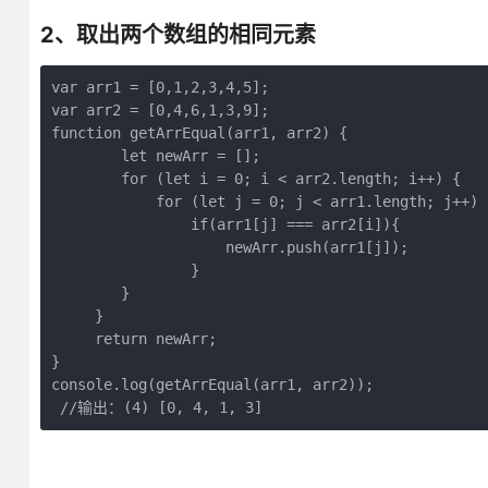
2、取出两个数组的相同元素
var arr1 = [0,1,2,3,4,5];

var arr2 = [0,4,6,1,3,9];

function getArrEqual(arr1, arr2) {

        let newArr = [];

        for (let i = 0; i < arr2.length; i++) {

            for (let j = 0; j < arr1.length; j++) {
                if(arr1[j] === arr2[i]){

                    newArr.push(arr1[j]);

                }

        }

     }

     return newArr;

}

console.log(getArrEqual(arr1, arr2));

 //输出：(4) [0, 4, 1, 3]