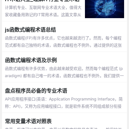
计算机专业、互联网专业术语大全，值得大
家收藏备用熟记的IT常用术语。这篇文章从
不同的方式讲解IT行业常见技术及专业术
语，为刚进入IT行业或对IT行业毫不了解的
js函数式编程术语总结
人群快速普及常见IT技术
函数式编程(FP)有许多优点，它也越来越流行了。然而，每个编程
范式都有自己独特的术语，函数式编程也不例外。通过提供的这张
术语表，希望使你学习函数式编程变得容易些。
函数式编程术语及示例
函数式编程有许多优势，由此越来越受欢迎。然而每个编程范式 (p
aradigm) 都有自己唯一的术语，函数式编程也不例外。我们提供一
张术语表，希望使你学习函数式编程变得容易些。
盘点程序员必备的专业术语
API应用程序接口(英语：Application Programming Interface，简
称：API)，又称为应用编程接口，就是软件系统不同组成部分衔接
的约定。由于近年来软件的规模日益庞大，常常需要把复杂的系统
划分成小的组成部分，编程接口的设计十分重要
常用变量术语对照表