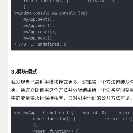
    reset: function() {        this.id = 0;    

    }

}window.console && console.log(

    myApp.next(),

    myApp.next(),

    myApp.reset(),

    myApp.next()

) //0, 1, undefined, 0
3.模块模式
我发现自己最近用模块模式更多。逻辑被一个方法包装从
象。通过立即调用这个方法并分配结果给一个命名空间变量
中的变量将永远保持私有，只对引用他们的公开方法可见
var myApp = (function() {    var id= 0;    return {
        next: function() {            return id++; 
        },

        reset: function() {
