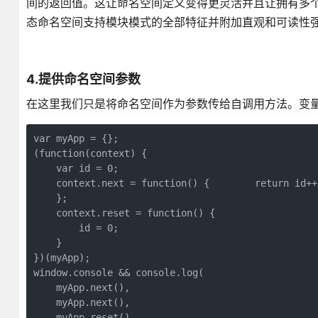
间的返回值。这让命名空间定义变得更灵活并且让拥有多
态命名空间支持模块模式的全部特征并附加直观和可读性
4.提供命名空间参数
在这里我们只是将命名空间作为参数传给自调用方法。变量id
var myApp = {};

(function(context) { 

    var id = 0;

    context.next = function() {        return id++;
    };

    context.reset = function() {

        id = 0;     

    }

})(myApp);  

window.console && console.log(

    myApp.next(),

    myApp.next(),

    myApp.reset(),
