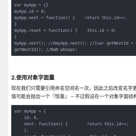
var myApp = {}

myApp.id = 0;

myApp.next = function() {    return this.id++;   

}

myApp.reset = function() {    this.id = 0;    

}

myApp.next(); //0myApp.next(); //1var getNextId = m
getNextId(); //NaN whoops!
2.使用对象字面量
现在我们只需要引用命名空间名一次，因此之后改变名字更
值可能会抛出一个『惊喜』 – 不过假设在一个对象字面
var myApp = {

    id: 0,

    next: function() {        return this.id++;   

    },
