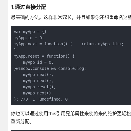
1.通过直接分配
最基础的方法。这样非常冗长，并且如果你还想重命名这
var myApp = {}

myApp.id = 0;

myApp.next = function() {    return myApp.id++;  

}

myApp.reset = function() {

    myApp.id = 0;   

}window.console && console.log(

    myApp.next(),

    myApp.next(),

    myApp.reset(),

    myApp.next()

); //0, 1, undefined, 0
你也可以通过使用this引用兄弟属性来使将来的维护更
重新分配。