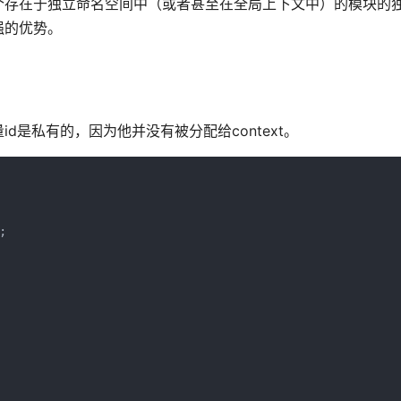
个存在于独立命名空间中（或者甚至在全局上下文中）的模块的
强的优势。
是私有的，因为他并没有被分配给context。
    
