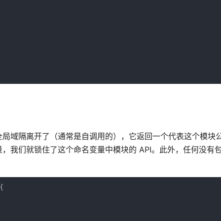
全局域隔离开了（通常是自调用的），它返回一个代表这个模块
，我们就锁住了这个命名变量中模块的 API。此外，任何没有
。


   
