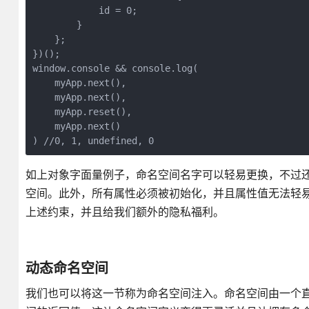
            id = 0;     

        }

    };  

})();   

window.console && console.log(

    myApp.next(),

    myApp.next(),

    myApp.reset(),

    myApp.next()

) //0, 1, undefined, 0
如上对象字面量例子，命名空间名字可以轻易更换，不过还
空间。此外，所有属性必须被初始化，并且属性值无法轻
上述约束，并且给我们额外的隐私福利。
动态命名空间
我们也可以将这一节称为命名空间注入。命名空间由一个直