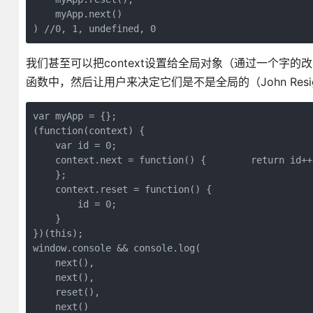
    myApp.next()

) //0, 1, undefined, 0
我们甚至可以把context设置给全局对象（通过一个字的
函数中，然后让用户来决定它们是不是全局的（John Resi
var myApp = {};

(function(context) { 

    var id = 0;

    context.next = function() {        return id++;
    };

    context.reset = function() {

        id = 0;     

    }

})(this);   

window.console && console.log(

    next(),

    next(),

    reset(),

    next()
