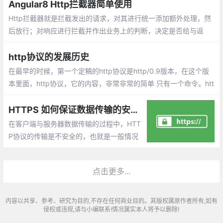
双向的通道，它是可以保持一段时间不关闭的，因此TCP连接才有
Angular8 Http拦截器简单使用
真正的长连接和短连接这一说。
Http拦截器就是拦截发出的请求，对其进行统一添加额外处理，然
后放行；对响应进行拦截并作出业务上的判断，决定是否给与返
回。先看一组常见的业务请求：
http协议的发展历史
在最早的时候，第一个定稿的http协议是http/0.9版本，在这个版
本里面，http协议，它的内容，非常非常的简单 只有一个命令。htt
p协议的历史，其中当然还有https，https是http的安全版本，它实
际使用的内容跟http/1.1没有很大的区别
HTTPS 如何保证数据传输的安全性
在客户端与服务器数据传输的过程中，HTT
P协议的传输是不安全的，也就是一般情况
下HTTP是明文传输的。但HTTPS协议的数
据传输是安全的，也就是说HTTPS数据的传
点击更多...
输是经过加密的
内容以共享、参考、研究为目的,不存在任何商业目的。其版权属原作者所有,如有
侵权或违规,请与小编联系!情况属实本人将予以删除!