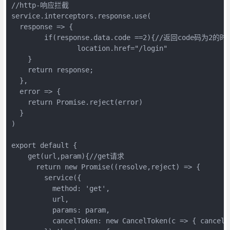
//http-响应拦截

service.interceptors.response.use(

  response => {

  	if(response.data.code ==2){//返回code码为2的时候,代表登录失效

  		location.href="/login"

    }

    return response;

  },

  error => {

    return Promise.reject(error)

  }

)

export default {

    get(url,param){//get请求

      return new Promise((resolve,reject) => {

        service({

          method: 'get',

          url,

          params: param,

          cancelToken: new CancelToken(c => { cancel =