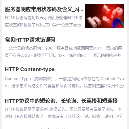
时，还会发送下列头部信息： Accept、Acc
ept-Charset、Accept-Encoding、Connec
服务器响应常用状态码及含义_ajax请求中http返回的状态码大全
tion、Host
HTTP状态码是用以表示网页服务器HTTP响
应状态的3位数字代码,其中第一位数字表示
响应类别，响应类别从1到5分为五种，分别
代表：临时响应、成功、重定向、请求错
常见HTTP请求错误码
误、服务器错误。
一些常见的状态码为：200 - 服务器成功返回网页;404 - 请求的网
页不存在;503 - 服务不可用。1xx（临时响应）：表示临时响应并
需要请求者继续执行操作的状态代码。2xx （成功）：表示成功处
HTTP Content-type
理了请求的状态代码。
Content-Type（内容类型），一般是指网页中存在的 Content-Typ
e，用于定义网络文件的类型和网页的编码，决定浏览器将以什么形
式、什么编码读取这个文件
HTTP协议中的短轮询、长轮询、长连接和短连接
HTTP协议是基于请求/响应模式的，因此只要服务端给了响应，本
次HTTP连接就结束了，根本没有长连接这一说。网络上说HTTP分
为长连接和短连接，其实本质上是说的TCP连接。TCP连接是一个