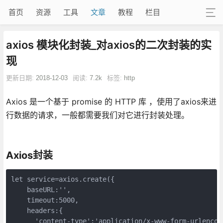
首页
资源
工具
文章
教程
栏目
axios 模块化封装_对axios的二次封装的实
现
更新日期:
2018-12-03
阅读:
7.2k
标签:
http
Axios 是一个基于 promise 的 HTTP 库 ，使用了axios来进
行数据的请求，一般都需要我们对它进行封装处理。
Axios封装
let service=axios.create({

    baseURL:'',

    timeout:5000,

    headers:{

      'content-type':'application/x-www-form-urle