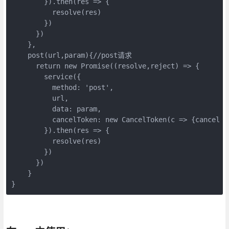
        }).then(res => {

          resolve(res)

        })

      })

    },

    post(url,param){//post请求

      return new Promise((resolve,reject) => {

        service({

          method: 'post',

          url,

          data: param,

          cancelToken: new CancelToken(c => {cancel = 
        }).then(res => {

          resolve(res)

        })

      })

    }

}