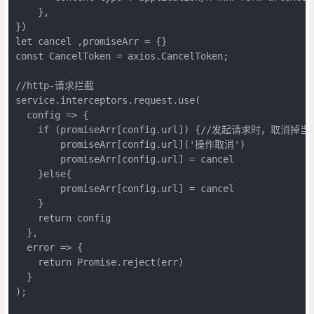
    },

})

let cancel ,promiseArr = {}

const CancelToken = axios.CancelToken;

//http-请求拦截

service.interceptors.request.use(

  config => {

    if (promiseArr[config.url]) {//发起请求时，取
        promiseArr[config.url]('操作取消')

        promiseArr[config.url] = cancel

    }else{

        promiseArr[config.url] = cancel

    }

    return config

  },

  error => {

    return Promise.reject(err)

  }

);
