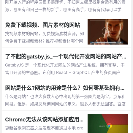
新, 这样无疑很费时。
刚开始入行的程序员很多很迷惘，不知道去哪里找到合适有用的资
源，哪里有和自己一样的新手，哪里有高手，哪有有代码可以学
习。我将分享一些收藏多年且非常有价值的网站跟大家分享。
免费下载视频、图片素材的网站
找视频素材的网站，免费视频素材资源，如
何免费下载视频素材? 推荐视频素材哪个网
站好：videezy、pexels、splashbase 、fo
otage crate、monzoom、Wedistill、Maz
了不起的gatsby.js_一个现代化开发网站的网站产生系统
wai
GatsbyJS 是一个现代化开发网站的网站产生系统，拥有完整、丰
富且开源的生态圈。它利用 React + GraphQL 产生的多页面应
用，让前端工程师，编辑，用户都感到满意。就让我们一步步地探
索这个系统吧。 GatsbyJS 是一个拥有超过 2万 Stars，3500 fork
网站是什么?网站的用途是什么？如何零基础拥有自己的网站？
s 的 React 网站生成系统。
什么是网站？也许大多数人心中出现的第一张图片是淘宝，京东和
网易。但是，如果您想询问网站的定义，很多人都无法回答。百度
百科全书定义了这样的网站： 网站是指利用HTML（标准通用标记
语言下的应用程序）等工具
Chrome无法从该网站添加应用，扩展程序和用户脚本
更新谷歌浏览器之后发现不能通过本地 crx