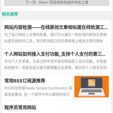
下一页:
React 项目结构和组件命名之道
相关推荐
网站内容检测——在线原创文章相似度在线检测工具总汇
为了自己网站上文章的质量，我们可以通过一些在线的原创文章相
似度在线检测工具，进行检测自己的文章和网上相关文章的相似
率！下面就为此整理了一些目网上已有的工具，以供大家参考使用
个人网站如何接入支付功能_支持个人支付的第三方平台整理
作为个人开发者，为自己的辛苦开发的项目配上支付功能，才有盈
利的盼头！但是目前大部分都需要企业资质，那对应个人而言如何
在网站、应用中接入支付功能呢？这里找了一些不需要企业资质的
第三方支付平台。
常用RSS订阅源推荐
RSS的全称是Really Simple Syndication 简
易信息聚合, 在一个软件中可以看到所有订
阅网址更新内容。没有RSS, 如果你要A B C
D网站信息, 需要一个个上去看看有没有更
程序员常用网站