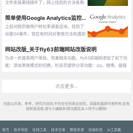
文件安装离线插件了，网上找到的方法有两
种 ：一个就是通过添加浏览器参数解决 但
是这个方法我尝试之后失败了 ，第二个方法
简单使用Google Analytics监控网站浏览行为
就是用工具安装，具体如何太麻烦了就没有
之前对网页做用户转化率调查这块，找到了
用
谷歌GA事件，现在有时间对使用方法和遇到
问题做个简单记录。官方文档其实也介绍的
比较清楚，可以查看官方文档。
网站改版_关于fly63前端网站改版说明
为进一步提高用户体验，完善相关功能，fly63前端网添加了如下功
能：添加黑夜模式的切换，栏目页提供分享功能：qq，微博，链接
复制，手机二维码预览，模块添加圆角呈现方式，取消分割线，主
色调调整
点击更多...
内容以共享、参考、研究为目的,不存在任何商业目的。其版权属原作者所有,如有
侵权或违规,请与小编联系!情况属实本人将予以删除!
首页
技术导航
在线工具
技术文章
教程资源
前端标签
AI工具集