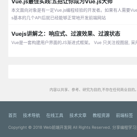
Vue.js最佳实践:五招让你成为Vue.js大师
本文面向对象是有一定Vue.js编程经验的开发者。如果有人需要Vu
s基本的几个API后就已经能够正常地开发前端网站
Vuejs讲解之：响应式、过渡效果、过渡状态
Vue是一套构建用户界面的JS渐进式框架。 Vue 只关注视图层
内容以共享、参考、研究为目的,不存在任何商业目的。
首页
技术导航
在线工具
技术文章
教程资源
前端标签
Copyright © 2018
Web前端开发网
All Rights Reserved