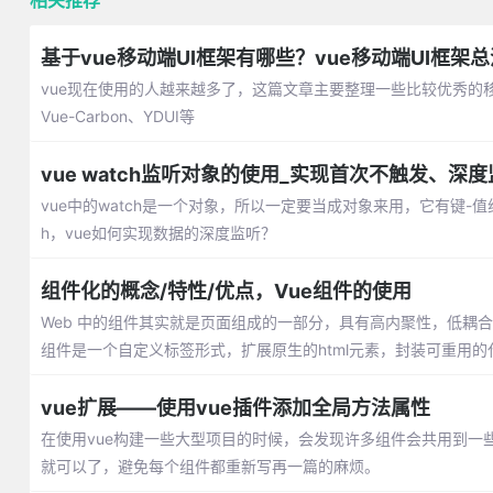
相关推荐
基于vue移动端UI框架有哪些？vue移动端UI框架总
vue现在使用的人越来越多了，这篇文章主要整理一些比较优秀的移动端ui框架
Vue-Carbon、YDUI等
vue watch监听对象的使用_实现首次不触发、深
vue中的watch是一个对象，所以一定要当成对象来用，它有键-
h，vue如何实现数据的深度监听？
组件化的概念/特性/优点，Vue组件的使用
Web 中的组件其实就是页面组成的一部分，具有高内聚性，低耦
组件是一个自定义标签形式，扩展原生的html元素，封装可重用的
vue扩展——使用vue插件添加全局方法属性
在使用vue构建一些大型项目的时候，会发现许多组件会共用到一
就可以了，避免每个组件都重新写再一篇的麻烦。