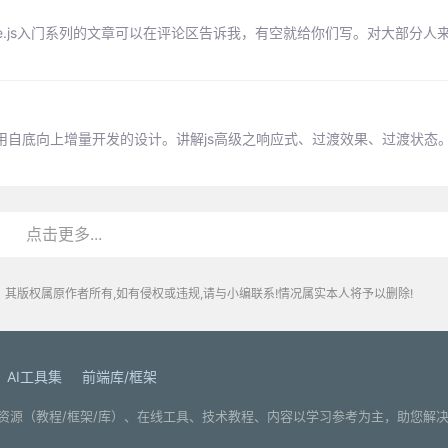
e.js入门系列的文章可以在评论区告诉我，有空就给你们写。对大部分人来说
, 采用自底向上增量开发的设计。讲解js高级之响应式、过渡效果、过渡状态
点击更多...
其版权属原作者所有,如有侵权或违规,请与小编联系!情况属实本人将予以删除!
AI工具集
前端库/框架
. 分享编程学习资源（教程/框架/库）、在线工具、技术教程、内容以学习参考为主，助