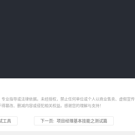
、专业指导或法律依据。未经授权，禁止任何单位或个人以商业售卖、虚假宣传
不得篡改、删减内容或侵犯相关权益。感谢您的理解与支持！
试工具
下一页:
项目经理基本技能之测试篇