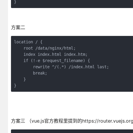
}
方案二
location / {

    root /data/nginx/html;

    index index.html index.htm;

    if (!-e $request_filename) {

        rewrite ^/(.*) /index.html last;

        break;

    }

}
方案三 （vue.js官方教程里提到的https://router.vuejs.org/zh