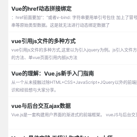
Vue的href动态拼接绑定
：href前面要加“：”或者v-bind: 字符串要用单引号包住 
串等原始类型数据。这是就无法进行动态绑定数据了
vue引用js文件的多种方式
vue引用js文件的多种方式,这里以为引入jquery为例。js引入文件方式包括
的方法、单vue页面引用内部js方法
Vue的理解：Vue.js新手入门指南
从一个从未接触过除HTML+CSS+JavaScript+JQuery
识和经验想与大家分享。
vue与后台交互ajax数据
Vue.js是一套构建用户界面的渐进式的前端框架。 vueJS与后