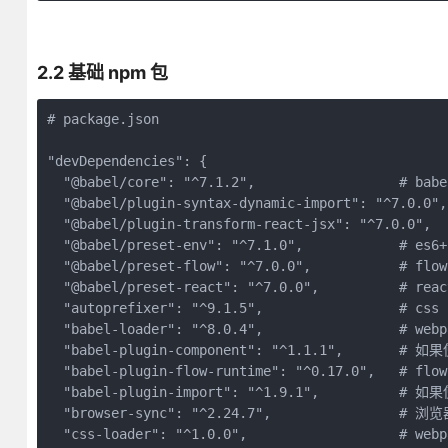
2.2 基础 npm 包
# package.json

"devDependencies": {

  "@babel/core": "^7.1.2",                  # babe
  "@babel/plugin-syntax-dynamic-import": "^7.0.0
  "@babel/plugin-transform-react-jsx": "^7.0.0", 
  "@babel/preset-env": "^7.1.0",            # es6+
  "@babel/preset-flow": "^7.0.0",           # flo
  "@babel/preset-react": "^7.0.0",          # rea
  "autoprefixer": "^9.1.5",                 # c
  "babel-loader": "^8.0.4",                 # web
  "babel-plugin-component": "^1.1.1",       #
  "babel-plugin-flow-runtime": "^0.17.0",   # flo
  "babel-plugin-import": "^1.9.1",          #
  "browser-sync": "^2.24.7",              
  "css-loader": "^1.0.0",                   # web