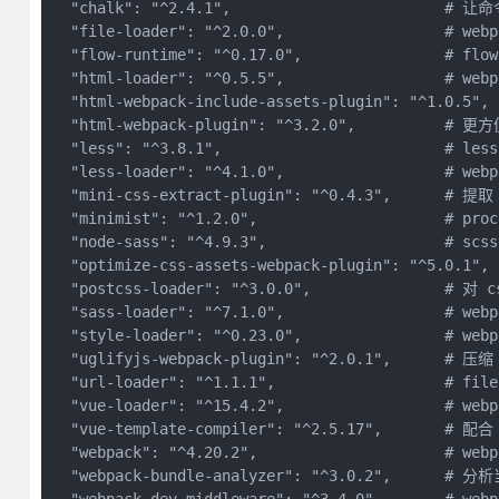
  "chalk": "^2.4.1",                        #
  "file-loader": "^2.0.0",                  # w
  "flow-runtime": "^0.17.0",                # flow
  "html-loader": "^0.5.5",                  # web
  "html-webpack-include-assets-plugin": "^1.
  "html-webpack-plugin": "^3.2.0",          #
  "less": "^3.8.1",                         # less
  "less-loader": "^4.1.0",                  # web
  "mini-css-extract-plugin": "^0.4.3",      # 提
  "minimist": "^1.2.0",                     # pr
  "node-sass": "^4.9.3",                    # scss
  "optimize-css-assets-webpack-plugin": "^5.0.
  "postcss-loader": "^3.0.0",              
  "sass-loader": "^7.1.0",                  # web
  "style-loader": "^0.23.0",                # web
  "uglifyjs-webpack-plugin": "^2.0.1",      # 压
  "url-loader": "^1.1.1",                   # fi
  "vue-loader": "^15.4.2",                  # web
  "vue-template-compiler": "^2.5.17",       # 配合
  "webpack": "^4.20.2",                     # web
  "webpack-bundle-analyzer": "^3.0.2",  