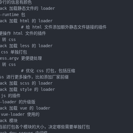
 让命令行的信息有颜色

ebpack 加载静态文件的 loader

-runtime 包

pack 加载 html 的 loader

0.5",          # 给 html 文件添加额外静态文件链接的插件

 更方便操作 html 文件的插件

 转 css

pack 加载 less 的 loader

取 css 单独打包

ocess.argv 更便捷处理

 转 css

1",          # 优化 css 打包，包括压缩

 # 对 css 进行更多操作，比如添加厂家前缀

pack 加载 scss 的 loader

pack 加载 style 的 loader

缩 js 的插件

le-loader 的升级版

pack 加载 vue 的 loader

 vue-loader 使用的 

pack 模块

    # 分析当前打包各个模块的大小，决定哪些需要单独打包
