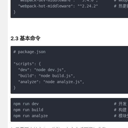
  "webpack-dev-middleware": "^3.4.0",       # web
  "webpack-hot-middleware": "^2.24.2"       # 热
}
2.3 基本命令
# package.json

"scripts": {

  "dev": "node dev.js",

  "build": "node build.js",

  "analyze": "node analyze.js",

}
npm run dev                                 # 开发

npm run build                               # 构建

npm run analyze                             # 模