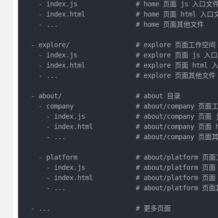
    - index.js               # home 页面 js 入口文件
    - index.html             # home 页面 html 入口
    - ...                    # home 页面其他文件

  - explore/                 # explore 页面工作空间

    - index.js               # explore 页面 js 入
    - index.html             # explore 页面 html 
    - ...                    # explore 页面其他文件 
  - about/                   # about 目录

    - company                # about/company 页面
      - index.js             # about/company 页面
      - index.html           # about/company 页面
      - ...                  # about/company 页面
    - platform               # about/platform 页
      - index.js             # about/platform 页
      - index.html           # about/platform 页
      - ...                  # about/platform 页
  - ...                      # 更多页面        