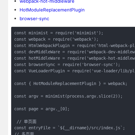
webpack-hot-middleware
HotModuleReplacementPlugin
browser-sync
const minimist = require('minimist');

const webpack = require('webpack');

const HtmlWebpackPlugin = require('html-webpack-plu
const devMiddleWare = require('webpack-dev-middlewa
const hotMiddleWare = require('webpack-hot-middlewa
const browserSync = require('browser-sync');

const VueLoaderPlugin = require('vue-loader/lib/plu
const { HotModuleReplacementPlugin } = webpack;

const argv = minimist(process.argv.slice(2));

const page = argv._[0];

 // 单页面

const entryFile = `${__dirname}/src/index.js`;

// 多页面 
