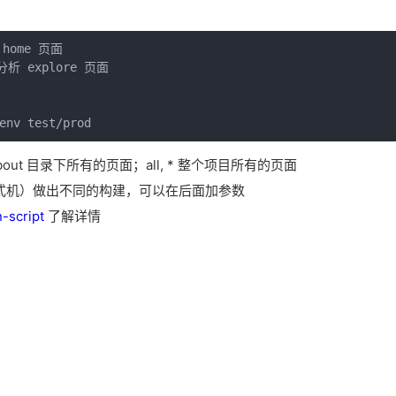
 home 页面 

块分析 explore 页面 

env test/prod  
l 指 about 目录下所有的页面；all, * 整个项目所有的页面
式机）做出不同的构建，可以在后面加参数
-script
了解详情