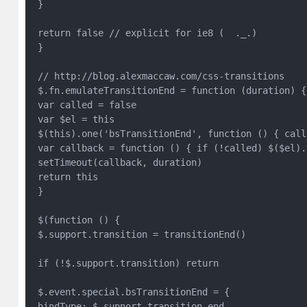
 }

 return false // explicit for ie8 (  ._.)

 }

 // http://blog.alexmaccaw.com/css-transitions

 $.fn.emulateTransitionEnd = function (duration) {

 var called = false

 var $el = this

 $(this).one('bsTransitionEnd', function () { call
 var callback = function () { if (!called) $($el).
 setTimeout(callback, duration)

 return this

 }

 $(function () {

 $.support.transition = transitionEnd()

 if (!$.support.transition) return

 $.event.special.bsTransitionEnd = {

 bindType: $.support.transition.end,
