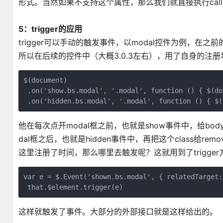
形式。当然如果不支持这个属性，那么我们就直接执行callb
5：trigger的应用
trigger可以手动的触发事件，以modal控件为例，在
所以在后续的控件中（大概3.0.3左右），用了自身的注
$(document)

 .on('show.bs.modal', '.modal', function () { $(do
 .on('hidden.bs.modal', '.modal', function () { $(
他在每次点开modal框之前，也就是show事件中，给body添加c
dal框之后，也就是hidden事件中，再把这个class给remo
这里注册了时间，那么哪里去触发呢？这就用到了trigge
var e = $.Event('shown.bs.modal', { relatedTarget:
 that.$element.trigger(e)
这样就触发了事件。大部分的外部接口就是这样给出的。