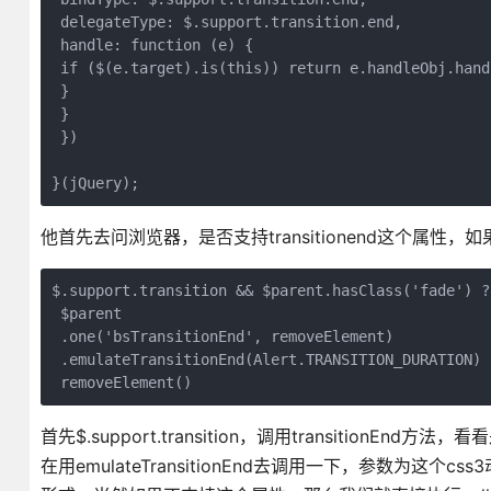
 delegateType: $.support.transition.end,

 handle: function (e) {

 if ($(e.target).is(this)) return e.handleObj.hand
 }

 }

 })

}(jQuery);
他首先去问浏览器，是否支持transitionend这个属性
$.support.transition && $parent.hasClass('fade') ?

 $parent

 .one('bsTransitionEnd', removeElement)

 .emulateTransitionEnd(Alert.TRANSITION_DURATION) :
 removeElement()
首先$.support.transition，调用transitionEn
在用emulateTransitionEnd去调用一下，参数为这个c