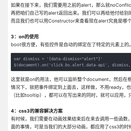
如果在接下来，我们需要用之前的alert，那么就noConfli
再把咱们自己写的alert返回出来。我们可以再给他付给
而且我们也可以用Constructor来查看现在alert究竟是
3：on的使用
boot很方便，有些控件是自动的绑定在了特定的元素上的。还
var dismiss = '[data-dismiss="alert"]'

$(document).on('click.bs.alert.data-api', dismiss,
这里就是on的用法，他可以监听整个document，然
情况下，就把事件绑定到上面去，这样做，不用ready，
（比如tooltip），都可以在写出来的同时，就可以应用
4：css3的兼容解决方案
有时候，我们需要在动画效果结束后在来去调用一些函数，在我们
面的事情，可是当我们的大部分动画，都应用了css3的时候