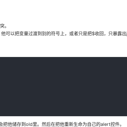
冲突。
ict。他可以把变量过渡到别的符号上，或者只是把$收回，只暴露出jQ
就会把他储存到old里。然后在把他重新生命为自己的alert控件。