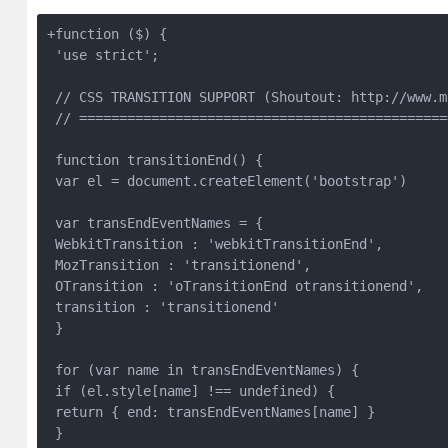
+function ($) {

 'use strict';

 // CSS TRANSITION SUPPORT (Shoutout: http://www.m
 // ==============================================
 function transitionEnd() {

 var el = document.createElement('bootstrap')

 var transEndEventNames = {

 WebkitTransition : 'webkitTransitionEnd',

 MozTransition : 'transitionend',

 OTransition : 'oTransitionEnd otransitionend',

 transition : 'transitionend'

 }

 for (var name in transEndEventNames) {

 if (el.style[name] !== undefined) {

 return { end: transEndEventNames[name] }

 }
