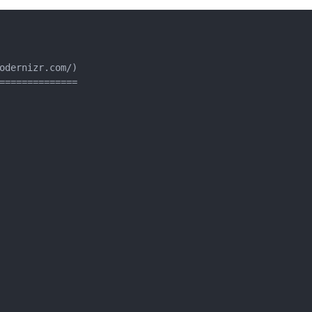
odernizr.com/)

==============
