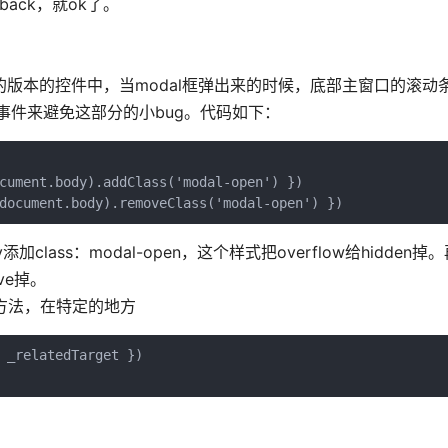
ack，就ok了。
之前的版本的控件中，当modal框弹出来的时候，底部主窗口的滚
册事件来避免这部分的小bug。代码如下：
cument.body).addClass('modal-open') })

document.body).removeClass('modal-open') })
lass：modal-open，这个样式把overflow给hidden掉
ve掉。
r方法，在特定的地方
 _relatedTarget })
