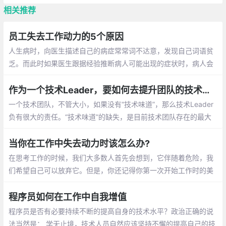
相关推荐
员工失去工作动力的5个原因
人生病时，向医生描述自己的病症常常词不达意，发现自己词语贫
乏。而此时如果医生跟据经验推断病人可能出现的症状时，病人会
觉得用词贴切恰当，自己虽然没想出来但是明确感受到自己确实有
这样的症状。
作为一个技术Leader，要如何去提升团队的技术氛围
一个技术团队，不管大小，如果没有“技术味道”，那么技术Leader
负有很大的责任。“技术味道”的缺失，是目前技术团队存在的最大
问题。特别是做业务开发的技术团队，如果管理者完全不关心技术
细节，绩效完全和业务KPI绑定
当你在工作中失去动力时该怎么办?
在思考工作的时候，我们大多数人首先会想到，它伴随着危险，我
们希望自己可以放弃它。但是，你还记得你第一次开始工作时的美
好时光、那种感觉和紧张吗？那时候在你内心涌动的工作态度和动
力是无可匹敌的
程序员如何在工作中自我增值
程序员是否有必要持续不断的提高自身的技术水平？政治正确的说
法当然是： 学无止境，技术人员自然应该坚持不懈的提高自己的技