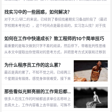
术水平啦。但是，一般情况下，一个技术岗位对于从业人员的要求
会有两个方面
找实习中的一些困惑，如何解决？
对于大三/研二的来说，已经到了春招找暑期实习备战阶段了（最迟
学校期末考完试），这个时间点是最合适的，实习怎么找？对于找
实习，大三/研二的一定要从战略上重视起来，要有自己的战略、打
法，才能打好这一仗；
如何在工作中快速成长？致工程师的10个简单技巧
最重要的是每次做到只字不差的阅读，然后停下，带着批判性思维
从本文中提取出你觉得对的思考方式，并把思考方式关联和迁移到
自己身上，经过实践内化成自己的认知，就是非常成功的一次阅
读。
为什么程序员工作的这么累？
最近是真的累了。不知不觉之间，已经两三
个星期没有锻炼，感觉身体很难受，接下来
的日子必须强制自己按时锻炼，按时休息，
不然真的是不知道哪天就挂了
那些看似光鲜亮丽的工作背后都有着不为人知的坑
很多人在找工作的时候都追求单位名称听上
去高大上，工作内容看上去华丽丽，可殊不
知每一份光鲜亮丽的工作背后也许都有着不