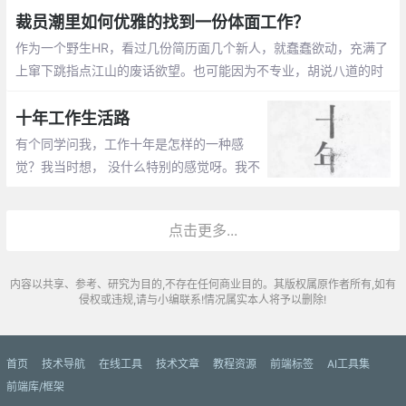
为外人所知的“坑”。
裁员潮里如何优雅的找到一份体面工作？
作为一个野生HR，看过几份简历面几个新人，就蠢蠢欲动，充满了
上窜下跳指点江山的废话欲望。也可能因为不专业，胡说八道的时
候堪称无所畏惧，说的不对的地方大家自己判断一下
十年工作生活路
有个同学问我，工作十年是怎样的一种感
觉？我当时想， 没什么特别的感觉呀。我不
是从毕业就突然地跳到了未来的十年， 所以
确实没啥特别的感觉。
点击更多...
内容以共享、参考、研究为目的,不存在任何商业目的。其版权属原作者所有,如有
侵权或违规,请与小编联系!情况属实本人将予以删除!
首页
技术导航
在线工具
技术文章
教程资源
前端标签
AI工具集
前端库/框架