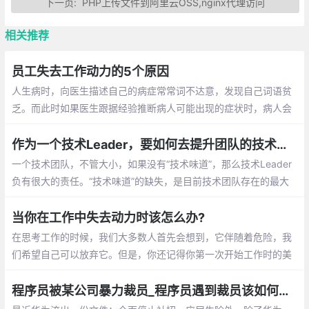
下一页:
PHP上传文件到阿里云OSS,nginx代理访问
相关推荐
员工失去工作动力的5个原因
人生病时，向医生描述自己的病症常常词不达意，发现自己词语贫
乏。而此时如果医生跟据经验推断病人可能出现的症状时，病人会
觉得用词贴切恰当，自己虽然没想出来但是明确感受到自己确实有
这样的症状。
作为一个技术Leader，要如何去提升团队的技术氛围
一个技术团队，不管大小，如果没有“技术味道”，那么技术Leader
负有很大的责任。“技术味道”的缺失，是目前技术团队存在的最大
问题。特别是做业务开发的技术团队，如果管理者完全不关心技术
细节，绩效完全和业务KPI绑定
当你在工作中失去动力时该怎么办?
在思考工作的时候，我们大多数人首先会想到，它伴随着危险，我
们希望自己可以放弃它。但是，你还记得你第一次开始工作时的美
好时光、那种感觉和紧张吗？那时候在你内心涌动的工作态度和动
力是无可匹敌的
程序员被某公司暴力裁员_程序员遇到裁员该如何应对？