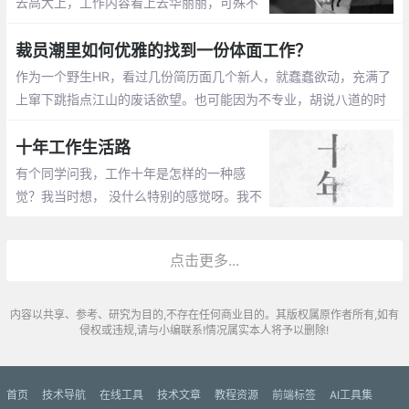
去高大上，工作内容看上去华丽丽，可殊不
知每一份光鲜亮丽的工作背后也许都有着不
为外人所知的“坑”。
裁员潮里如何优雅的找到一份体面工作？
作为一个野生HR，看过几份简历面几个新人，就蠢蠢欲动，充满了
上窜下跳指点江山的废话欲望。也可能因为不专业，胡说八道的时
候堪称无所畏惧，说的不对的地方大家自己判断一下
十年工作生活路
有个同学问我，工作十年是怎样的一种感
觉？我当时想， 没什么特别的感觉呀。我不
是从毕业就突然地跳到了未来的十年， 所以
确实没啥特别的感觉。
点击更多...
内容以共享、参考、研究为目的,不存在任何商业目的。其版权属原作者所有,如有
侵权或违规,请与小编联系!情况属实本人将予以删除!
首页
技术导航
在线工具
技术文章
教程资源
前端标签
AI工具集