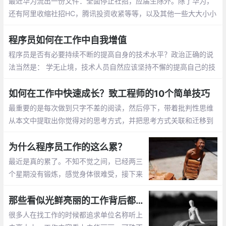
最近华为流出一份文件：全面停止社招，应届生除外。除了华为，
还有阿里收缩社招HC，腾讯投资收紧等等，以及其他一些大大小小
的互联网公司纷纷爆出缩减招聘。虽然有些公司出来辟谣，但是这
些肯定不是空穴来风。
程序员如何在工作中自我增值
程序员是否有必要持续不断的提高自身的技术水平？政治正确的说
法当然是： 学无止境，技术人员自然应该坚持不懈的提高自己的技
术水平啦。但是，一般情况下，一个技术岗位对于从业人员的要求
会有两个方面
如何在工作中快速成长？致工程师的10个简单技巧
最重要的是每次做到只字不差的阅读，然后停下，带着批判性思维
从本文中提取出你觉得对的思考方式，并把思考方式关联和迁移到
自己身上，经过实践内化成自己的认知，就是非常成功的一次阅
读。
为什么程序员工作的这么累？
最近是真的累了。不知不觉之间，已经两三
个星期没有锻炼，感觉身体很难受，接下来
的日子必须强制自己按时锻炼，按时休息，
不然真的是不知道哪天就挂了
那些看似光鲜亮丽的工作背后都有着不为人知的坑
很多人在找工作的时候都追求单位名称听上