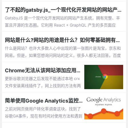
站好：videezy、pexels、splashbase 、fo
otage crate、monzoom、Wedistill、Maz
了不起的gatsby.js_一个现代化开发网站的网站产生系统
wai
GatsbyJS 是一个现代化开发网站的网站产生系统，拥有完整、丰
富且开源的生态圈。它利用 React + GraphQL 产生的多页面应
用，让前端工程师，编辑，用户都感到满意。就让我们一步步地探
索这个系统吧。 GatsbyJS 是一个拥有超过 2万 Stars，3500 fork
网站是什么?网站的用途是什么？如何零基础拥有自己的网站？
s 的 React 网站生成系统。
什么是网站？也许大多数人心中出现的第一张图片是淘宝，京东和
网易。但是，如果您想询问网站的定义，很多人都无法回答。百度
百科全书定义了这样的网站： 网站是指利用HTML（标准通用标记
语言下的应用程序）等工具
Chrome无法从该网站添加应用，扩展程序和用户脚本
更新谷歌浏览器之后发现不能通过本地 crx
文件安装离线插件了，网上找到的方法有两
种 ：一个就是通过添加浏览器参数解决 但
是这个方法我尝试之后失败了 ，第二个方法
简单使用Google Analytics监控网站浏览行为
就是用工具安装，具体如何太麻烦了就没有
之前对网页做用户转化率调查这块，找到了
用
谷歌GA事件，现在有时间对使用方法和遇到
问题做个简单记录。官方文档其实也介绍的