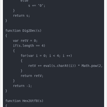
        else

            s += ‘0‘;

    }

    return s;

}

function Dig2Dec(s)

{

    var retV = 0;

    if(s.length == 4)

    {

        for(var i = 0; i < 4; i ++)

        {

            retV += eval(s.charAt(i)) * Math.pow(2, 3 
        }

        return retV;

    }

    return -1;

}

function Hex2Utf8(s)

{
