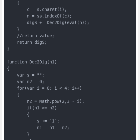
    {

        c = s.charAt(i);

        n = ss.indexOf(c);

        digS += Dec2Dig(eval(n));

    }

    //return value;

    return digS;

}

function Dec2Dig(n1)

{

    var s = "";

    var n2 = 0;

    for(var i = 0; i < 4; i++)

    {

        n2 = Math.pow(2,3 - i);

        if(n1 >= n2)

        {

            s += ‘1‘;

            n1 = n1 - n2;

        }
