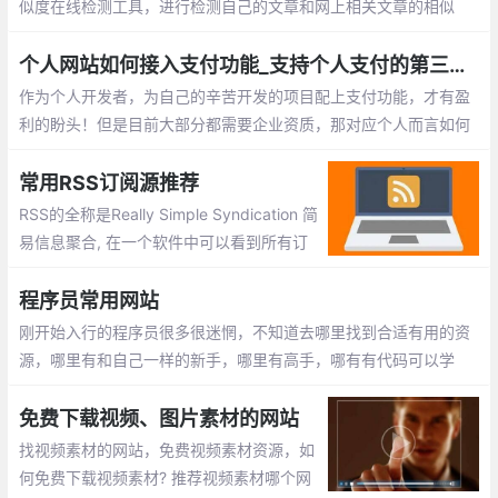
似度在线检测工具，进行检测自己的文章和网上相关文章的相似
率！下面就为此整理了一些目网上已有的工具，以供大家参考使用
个人网站如何接入支付功能_支持个人支付的第三方平台整理
作为个人开发者，为自己的辛苦开发的项目配上支付功能，才有盈
利的盼头！但是目前大部分都需要企业资质，那对应个人而言如何
在网站、应用中接入支付功能呢？这里找了一些不需要企业资质的
第三方支付平台。
常用RSS订阅源推荐
RSS的全称是Really Simple Syndication 简
易信息聚合, 在一个软件中可以看到所有订
阅网址更新内容。没有RSS, 如果你要A B C
D网站信息, 需要一个个上去看看有没有更
程序员常用网站
新, 这样无疑很费时。
刚开始入行的程序员很多很迷惘，不知道去哪里找到合适有用的资
源，哪里有和自己一样的新手，哪里有高手，哪有有代码可以学
习。我将分享一些收藏多年且非常有价值的网站跟大家分享。
免费下载视频、图片素材的网站
找视频素材的网站，免费视频素材资源，如
何免费下载视频素材? 推荐视频素材哪个网