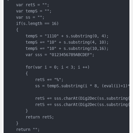
    var retS = "";

    var tempS = "";

    var ss = "";

    if(s.length == 16)

    {

        tempS = "1110" + s.substring(0, 4);

        tempS += "10" + s.substring(4, 10);

        tempS += "10" + s.substring(10,16);

        var sss = "0123456789ABCDEF";

        for(var i = 0; i < 3; i ++)

        {

            retS += "%";

            ss = tempS.substring(i * 8, (eval(i)+1)*8)
            retS += sss.charAt(Dig2Dec(ss.substring(0,
            retS += sss.charAt(Dig2Dec(ss.substring(4,
        }

        return retS;

    }

    return "";
