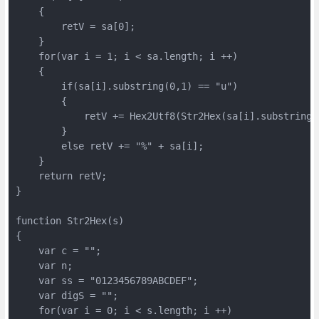
    {

        retV = sa[0];

    }

    for(var i = 1; i < sa.length; i ++)

    {

        if(sa[i].substring(0,1) == "u")

        {

            retV += Hex2Utf8(Str2Hex(sa[i].substring(1
        }

        else retV += "%" + sa[i];

    }

    return retV;

}

function Str2Hex(s)

{

    var c = "";

    var n;

    var ss = "0123456789ABCDEF";

    var digS = "";

    for(var i = 0; i < s.length; i ++)
