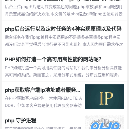
后台上传png图片透明底变成黑色的问题,php缩放gif和png图透明
背景变成黑色的解决方法,本文讲的是php缩放gif和png图透明背景
变成黑色的解决方法， 工作中需要缩放一些gif图然后在去Imageco
pymerge
php后台运行以及定时任务的4种实现原理以及代码
后台任务在我们php编程中虽然用的不是很多甚至很多php程序员
都没听过甚至觉得后台运行是不可能实现的,本人因为项目需求多次
演变在这里分享给大家：写成网页浏览的形式打开即执行然后用htt
p监控
PHP如何打造一个高可用高性能的网站呢？
PHP如何打造一个高可用高性能的网站呢？我们来分析分析高性能
高可用的系统。简而言之，采用分布式系统，分布式应用和服务，
分布式数据和存储，分布式静态资源，分布式计算，分布式配置和
分布式锁。负载均衡，故障转移，实现高并发。
php获取客户端ip地址或者服务器ip地址
在PHP获取客户端IP时，常使用REMOTE_A
DDR，但如果客户端是使用代理服务器来访
问，那取到的是代理服务器的 IP 地址，而不
是真正的客户端 IP 地址。要想透过代理服务
php 守护进程
器取得客户端的真实 IP 地址，就要使用HTT
首先需要解释的是什么是守护进程。守护进