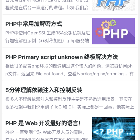
P_X_FORWARDED_FOR
程就是在后台一直运行的进程。比如我们启
动的httpd,mysqld等进程都是常驻内存内运
行的程序。
PHP中常用加解密方式
PHP中使用OpenSSL生成RSA公钥私钥及进
行加密解密示例（非对称加密）,php服务端
与客户端交互、提供开放api时，通常需要对
敏感的部分api数据传输进行数据加密，这时
PHP Primary script unknown 终极解决方法
候rsa非对称加密就能派上用处了，下面通过
相信很多配置php环境的都遇到过这个恼人的问题：浏览器访问ph
一个例子来说明如何用php来实现数据的加
p文件，返回来 File not found、查看/var/log/nginx/error.log ，有
密解密
Primary script unknown，类似如下：
5分钟理解依赖注入和控制反转
很多人不理解依赖注入和控制反转主要是不熟悉适用场景，其实在
很多框架中我们说用到了 IoC 和 DI，实际上都是一回事，他实际上
就是我们设计模式的一种：门面模式，也称外观模式。实际上，在
去理解 依赖注入 和 控制反转 时，我们需要有两个概念。
PHP 是 Web 开发最好的语言！
PHP 一直受到全球 Web开发人员的青睐，
它为人们提供了创建高度交互性和直观的网