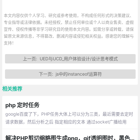
本文内容仅供个人学习、研究或参考使用，不构成任何形式的决策建议、
专业指导或法律依据。未经授权，禁止任何单位或个人以商业售卖、虚假
宣传、侵权传播等非学习研究目的使用本文内容。如需分享或转载，请保
留原文来源信息，不得篡改、删减内容或侵犯相关权益。感谢您的理解与
支持！
上一页:
UED与UCD_用户体验设计/设计思考模式
下一页:
js中的instanceof运算符
相关推荐
php 定时任务
google百度了下，PHP任务大体上可以分为三类，最近需要去定时
请求数据，然后分析之后 指定相应的文本 通过socket广播给用
户。具体的分析 制定文本的业务 不复杂。 使用curl 请求数据 。但
是对于定时任务这一块怎么使用都不行。
解决PHP剪切缩略图生成png，gif透明图时，黑色背景问题