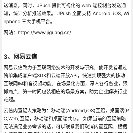
送消息。同时，JPush 提供可视化的 web 端控制台发送通
知，统计分析推送效果。 JPush 全面支持 Android, iOS, Wi
nphone 三大手机平台。
网站：https://www.jiguang.cn/
3、网易云信
网易云信致力于互联网络技术的开发与研究，使开发者通过
简单集成客户端SDK和云端开放API，快速实现强大的移动
互联网IM和音视频功能。在场景化方面，深入各行各业，狠
抓痛点，第一时间包装相应的场景方案，助力企业解决行业
难题。
云信内置踢人策略为：移动端(Android,iOS)互踢，桌面端(P
C,Web)互踢，移动端和桌面端共存。 如果当前的互踢策略
无法满足业务需求的话，可以联系我们取消内置互踢，根据