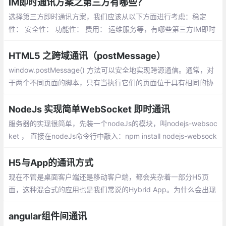
IM即时通讯方案之第三方有哪些？
选择第三方即时通讯方案，我们应该从以下方面进行考虑：稳定
性： 安全性： 功能性： 费用： 运维服务等，有哪些第三方IM即时
通讯呢？比如：融云、JPush极光推送、网易云信、环信、云旺Op
enIM等
HTML5 之跨域通讯（postMessage）
window.postMessage() 方法可以安全地实现跨源通信。通常，对
于两个不同页面的脚本，只有当执行它们的页面位于具有相同的协
议（通常为 https），端口号（ 443 为 https 的默认值）
NodeJs 实现简单WebSocket 即时通讯
服务器的实现很简单，先装一个nodeJs的模块，叫nodejs-websoc
ket ， 直接在nodeJs命令行中敲入：npm install nodejs-websock
et回车就可以安装好了，然后就可以开始建立服务器了，因为有了n
odejs-websocket模块
H5与App的通讯方式
现在不管是桌面客户端还是移动客户端，都会夹杂着一部分H5页
面，这种混合式的应用也是我们常说的Hybrid App。为什么会出现
Hybrid App呢，早期是因为开发一个Android或iOS的客户端，需
要的人力成本比较大，开发周期比较长
angular组件间通讯