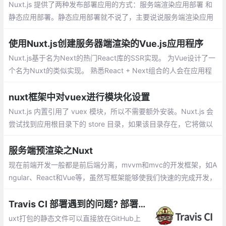
Nuxt.js 提供了两种发布部署应用的方式：服务端渲染应用部署 和
静态应用部署。静态应用部署就不说了，主要说说服务端渲染应用
部署。每次在服务器上执行nuxt build，总是有如下报错，并且jenk
ins会随之挂掉。
使用Nuxt.js创建服务器端渲染的Vue.js应用程序
Nuxt.js基于名为Next的热门React库的SSR实现。 为Vue设计了一
个名为Nuxt的类似实现。 熟悉React + Next组合的人会在应用程
序的设计和布局中发现一些相似之处。 但是，Nuxt提供Vue特有的
功能来为Vue创建强大且灵活的SSR解决方案。
nuxt框架中对vuex进行模块化设置
Nuxt.js 内置引用了 vuex 模块，所以不需要额外安装。Nuxt.js 会
尝试找到应用根目录下的 store 目录，如果该目录存在，它将做以
下的事情：Nuxt.js 支持两种使用 store 的方式：普通方式： store/
index.js 返回一个 Vuex.Store 实例
服务端预渲染之Nuxt
现在前端开发一般都是前后端分离，mvvm和mvc的开发框架，如A
ngular、React和Vue等，虽然写框架能够使我们快速的完成开发，
但是由于前后台分离，给项目SEO带来很大的不便，搜索引擎在检
索的时候是在网页中爬取数据
Travis CI 部署遇到的问题? 部署怎么启动 nuxt服务
uxt打包的静态文件可以直接放在GitHub上