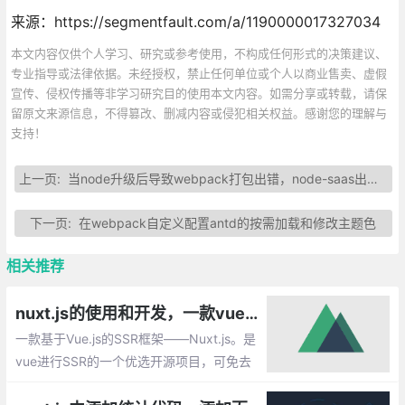
来源：https://segmentfault.com/a/1190000017327034
本文内容仅供个人学习、研究或参考使用，不构成任何形式的决策建议、
专业指导或法律依据。未经授权，禁止任何单位或个人以商业售卖、虚假
宣传、侵权传播等非学习研究目的使用本文内容。如需分享或转载，请保
留原文来源信息，不得篡改、删减内容或侵犯相关权益。感谢您的理解与
支持！
上一页:
当node升级后导致webpack打包出错，node-saas出问题的解决办法
下一页:
在webpack自定义配置antd的按需加载和修改主题色
相关推荐
nuxt.js的使用和开发，一款vue基于服务器SSR渲染工具
一款基于Vue.js的SSR框架——Nuxt.js。是
vue进行SSR的一个优选开源项目，可免去
繁琐的Webpack、nodejs后台服务配置等操