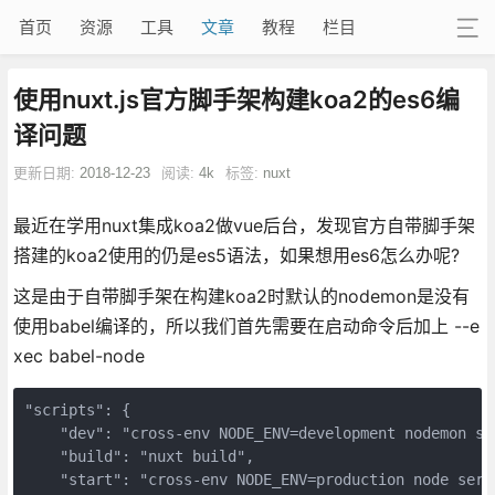
首页
资源
工具
文章
教程
栏目
使用nuxt.js官方脚手架构建koa2的es6编
译问题
更新日期:
2018-12-23
阅读:
4k
标签:
nuxt
最近在学用nuxt集成koa2做vue后台，发现官方自带脚手架
搭建的koa2使用的仍是es5语法，如果想用es6怎么办呢?
这是由于自带脚手架在构建koa2时默认的nodemon是没有
使用babel编译的，所以我们首先需要在启动命令后加上 --e
xec babel-node
"scripts": {

    "dev": "cross-env NODE_ENV=development nodemon se
    "build": "nuxt build",

    "start": "cross-env NODE_ENV=production node serv