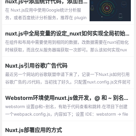
作，方便的搭建一个支持SSR的vue项目。
nuxt.js中添加统计代码，添加百度统计，或者google的统计
在 Nuxt.js应用中使用Google统计分析服
务，或者百度统计分析服务，推荐在 plugin
s 目录下创建 plugins/ga.js 文件。
nuxt.js中全局变量的设定_nuxt如何实现全局初始化功能
在组件和布局中需要使用到相同的数据，改数据需要在nuxt初始化
时候获取，而且仅从服务器端获取一次即可。那么该如何实现nux
全局初始化功能呢？可以通过vuex来管理全局的一个状态的数据，
Nuxt.js 的渲染流程，最先调用的即是 nuxtServerInit 方法。
Nuxt.js引用谷歌广告代码
最近另一个网站的谷歌联盟申请下来了，记录一下Nuxt.js如何引用
谷歌广告的JS代码，当初找了好久。只配置nuxt.config.js文件就可
以，下面贴出来。
Webstorm环境使用nuxt.js做开发，@ 和 ~ 别名配置
webstorm 设置@和~别名，有助于代码查看和跳转.在项目下创建
一个webpack.config.js，内容如下；设置 IDE：webstorm -> file
-> settings -> language & frameworks -> javascript -> webpack
Nuxt.js部署应用的方式