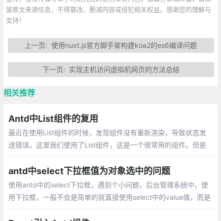
留原文来源信息，不得篡改、删减内容或侵犯相关权益。感谢您的理解与
支持！
上一页:
使用nuxt.js官方脚手架构建koa2的es6编译问题
下一页:
实现主机访问虚拟机网页的方法总结
相关推荐
Antd中List组件的复用
最近在使用List组件的时候，发现组件没有重新渲染，导致状态发
送错误。这里我们使用了List组件，这是一个很常用的组件。但是
当我们点击按钮的时候，发现6，7，8三个组件 都没有重新渲染。
antd中select下拉框值为对象选中的问题
使用antd中的select下拉框，遇到个小问题，后台管理系统中，使
用下拉框，一般不会是简单的就直接使用select中的value值，而是
会使用id或者value中文对应的keyword，并且这个在option中的va