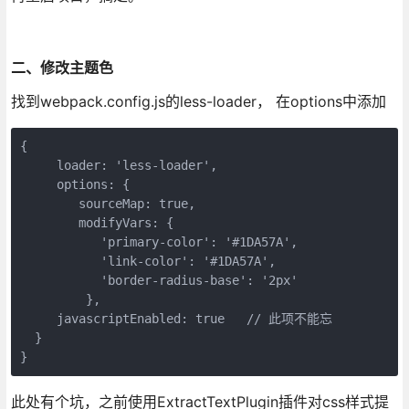
二、修改主题色
找到webpack.config.js的less-loader， 在options中添加
{

     loader: 'less-loader',

     options: {

        sourceMap: true,

        modifyVars: {

           'primary-color': '#1DA57A',

           'link-color': '#1DA57A',

           'border-radius-base': '2px'

         },

     javascriptEnabled: true   // 此项不能忘

  }

}
此处有个坑，之前使用ExtractTextPlugin插件对css样式提