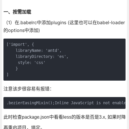
一、按需加载
（1）在.babelrc中添加plugins (这里也可以在babel-loader
的options中添加)
['import', { 

    libraryName: 'antd', 

    libraryDirectory: 'es',

     style: 'css' 

    }

]
注意该步很容易有报错：
.bezierEasingMixin();Inline JavaScript is not enabled
此时检查package.json中看看less的版本是否是3.x, 如果时降为le
再重启项目，搞定。