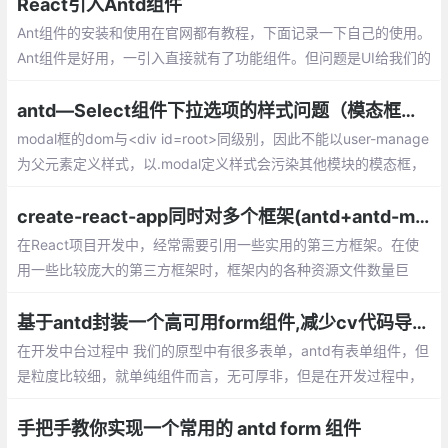
lue值也是可能重复的
React引入Antd组件
Ant组件的安装和使用在官网都有教程，下面记录一下自己的使用。
Ant组件是好用，一引入直接就有了功能组件。但问题是UI给我们的
和这些组件往往不一样，比如样式颜色，多个view，button什么的
antd—Select组件下拉选项的样式问题（模态框类似）
modal框的dom与<div id=root>同级别，因此不能以user-manage
为父元素定义样式，以.modal定义样式会污染其他模块的模态框，
（下拉框选项的级别也与root同级），即：
create-react-app同时对多个框架(antd+antd-mobile)做按需加载的方法
在React项目开发中，经常需要引用一些实用的第三方框架。在使
用一些比较庞大的第三方框架时，框架内的各种资源文件数量巨
大，首先介绍下对单个框架做按需加载的方法
基于antd封装一个高可用form组件,减少cv代码导致的bug
在开发中台过程中 我们的原型中有很多表单，antd有表单组件，但
是粒度比较细，就单纯组件而言，无可厚非，但是在开发过程中，
可能会造成代码不够聚合，有些表单公共逻辑无法提取，copy pas
te比较多，所以可以加以封装
手把手教你实现一个常用的 antd form 组件