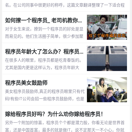
名。在公司同事中很更好的称呼，这篇文章翻译整理了一下适合程
序员的英文名字
如何撩一个程序员_ 老司机教你怎么追程序员
对于女生来说，撩到一个程序员的好处是显
而易见的。他们生活圈子简单，很少参加聚
会。他们不是在修改代码，就是在去修改代
码的路上。这篇文章告诉你怎么撩程序员
程序员年龄大了怎么办？程序员年龄大了的出路
在很多人的眼里，程序员都是吃青春饭的。
尤其是国内更是这样认为，程序员年龄大
了，体力越来越差，就不好找工作了，开始
担心以后的出路了。那么未来大龄程序员的
程序员美女鼓励师
出路在哪呢？
美女程序员鼓励师,真正的程序员眼里只有代
码!有些IT公司会招一些程序员鼓励师，也是
为了提高程序员们的工作”战斗值”。 而关于
程序员鼓励师的作用，她们总是能激发程序
嫁给程序员好吗？为什么劝你嫁给程序员！
员们的肾上腺素分泌。
另外一个附加的惊喜，程序员个个都是潜力股，你看无论是世界首
富，还是中国首富，最多的就是做IT，说不定那天一不小心，你就