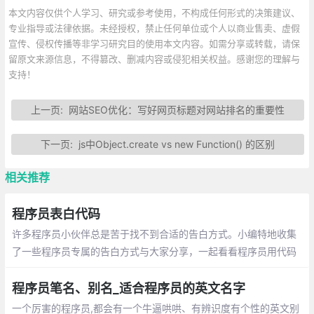
本文内容仅供个人学习、研究或参考使用，不构成任何形式的决策建议、
专业指导或法律依据。未经授权，禁止任何单位或个人以商业售卖、虚假
宣传、侵权传播等非学习研究目的使用本文内容。如需分享或转载，请保
留原文来源信息，不得篡改、删减内容或侵犯相关权益。感谢您的理解与
支持！
上一页:
网站SEO优化：写好网页标题对网站排名的重要性
下一页:
js中Object.create vs new Function() 的区别
相关推荐
程序员表白代码
许多程序员小伙伴总是苦于找不到合适的告白方式。小编特地收集
了一些程序员专属的告白方式与大家分享，一起看看程序员用代码
敲出的浪漫吧~
程序员笔名、别名_适合程序员的英文名字
一个厉害的程序员,都会有一个牛逼哄哄、有辨识度有个性的英文别