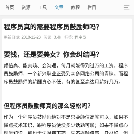
首页
资源
工具
文章
教程
栏目
程序员真的需要程序员鼓励师吗？
更新日期:
2018-12-23
阅读:
3.4k
标签:
程序员
要钱，还是要美女？你会纠结吗？
颜值高、能卖萌、会沟通，每月就能得到过万的工资，程序
员鼓励师，一个新兴职业正受到众多网络公司的青睐。而程
序员鼓励师的薪酬真心不低，有的甚至高达月薪好几万。
但程序员鼓励师真的那么轻松吗？
作为一个程序员鼓励师绝对不是只要颜值高就可以，如果不
懂点技术知识，跟程序员便没多少话题可聊；如果不懂点心
理学知识，那也无法对症下药；先不提颜值高、身材好，但