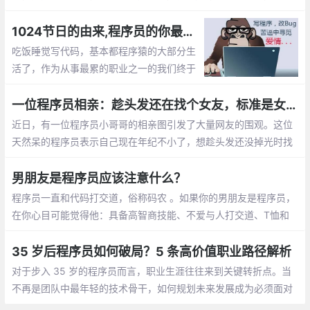
成了亿万富翁的老婆啦， mm们，选个程序员当老公不会错的。程
序员收入稳定，生活安逸，属于长期持有型成长股
1024节日的由来,程序员的你最想对自己说的是什么？【1024程序员节日】
吃饭睡觉写代码，基本都程序猿的大部分生
活了，作为从事最累的职业之一的我们终于
有了自己的节日，那就是1024。1024向程
序员致敬，向自己致敬，向未来致敬。
一位程序员相亲：趁头发还在找个女友，标准是女孩就行
近日，有一位程序员小哥哥的相亲图引发了大量网友的围观。这位
天然呆的程序员表示自己现在年纪不小了，想趁头发还没掉光时找
个女朋友。至于择偶的标准，他表示只要是女孩就行
男朋友是程序员应该注意什么？
程序员一直和代码打交道，俗称码农 。如果你的男朋友是程序员，
在你心目可能觉得他：具备高智商技能、不爱与人打交道、T恤和
牛仔裤是基本标配、不浪漫的直男癌等等，那怎么和程序员男朋友
相处呢，需要你应该注意什么呢？
35 岁后程序员如何破局？5 条高价值职业路径解析
对于步入 35 岁的程序员而言，职业生涯往往来到关键转折点。当
不再是团队中最年轻的技术骨干，如何规划未来发展成为必须面对
的课题。结合行业动态与资深从业者经验，以下五条职业路径值得