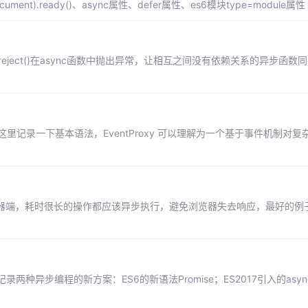
ument).ready()、async属性、defer属性、es6模块type=module属性
mise.reject()在async函数中抛出异常，让相互之间没有依赖关系的异步函
oxy，这里记录一下基本语法，EventProxy 可以理解为一个基于事件机制对
浏览器端，耗时很长的操作都应该异步执行，避免浏览器失去响应，最好的例子
步编程的新方案：ES6的新语法Promise；ES2017引入的async