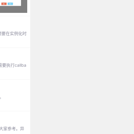
想要在实例化时
执行callba
)。
供大家参考。异