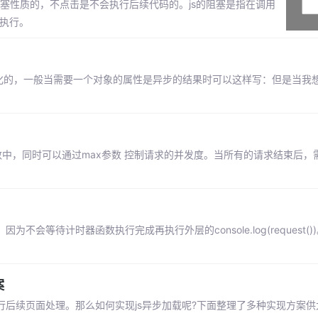
态的,具有阻塞性质的，不点击是不会执行后续代码的。js的阻塞是指在调用
执行。
步实例化的，一般当需要一个对象的属性是异步的结果时可以这样写：但是当我
数中，同时可以通过max参数 控制请求的并发度。当所有的请求结束后，需要
因为不会等待计时器函数执行完成再执行外层的console.log(request()
案
行后续页面处理。那么如何实现js异步加载呢?下面整理了多种实现方案