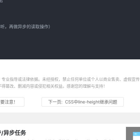


监听，再做异步的读取操作）

、专业指导或法律依据。未经授权，禁止任何单位或个人以商业售卖、虚假宣传
不得篡改、删减内容或侵犯相关权益。感谢您的理解与支持！
你要注意！
下一页:
CSS中line-height继承问题
步/异步任务