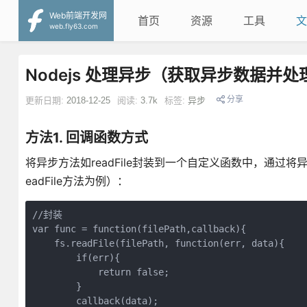
Web前端开发网
首页
资源
工具
文
web.fly63.com
Nodejs 处理异步（获取异步数据并
分享
更新日期:
2018-12-25
阅读:
3.7k
标签:
异步
方法1. 回调函数方式
将异步方法如readFile封装到一个自定义函数中，通过
eadFile方法为例）：
//封装

var func = function(filePath,callback){

    fs.readFile(filePath, function(err, data){

        if(err){

            return false;

        }

        callback(data);
