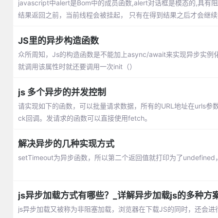
javascript中alert是Bom中的成员函数,alert对话框是模
结果返回之前，当前线程会被挂起， 只有在得到结果之后才会继续
JS里的异步构造函数
众所周知，Js的构造函数是不能加上async/await来实现异
就调用该属性时就还要调用一次init（）
js 多个异步的并发控制
请实现如下的函数，可以批量请求数据，所有的URL地址在urls参
ck回调。发请求的函数可以直接使用fetch。
解决异步的几种实现方式
setTimeout为异步函数，所以第二个返回值就打印为了undefined，
js异步加载方式有哪些？_详解异步加载js的多种方
js异步加载又被称为非阻塞加载，浏览器在下载JS的同时，还会进