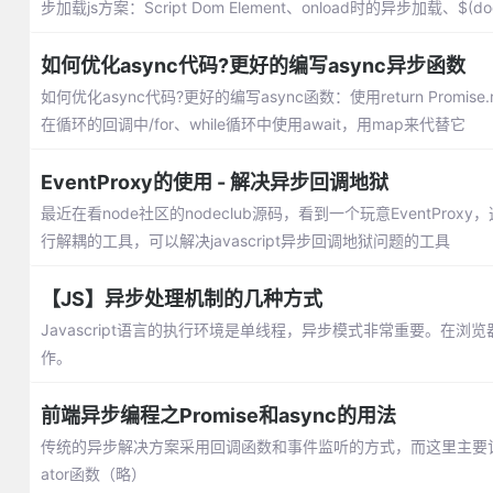
步加载js方案：Script Dom Element、onload时的异步加载、$(doc
如何优化async代码?更好的编写async异步函数
如何优化async代码?更好的编写async函数：使用return Pro
在循环的回调中/for、while循环中使用await，用map来代替它
EventProxy的使用 - 解决异步回调地狱
最近在看node社区的nodeclub源码，看到一个玩意EventPr
行解耦的工具，可以解决javascript异步回调地狱问题的工具
【JS】异步处理机制的几种方式
Javascript语言的执行环境是单线程，异步模式非常重要。在
作。
前端异步编程之Promise和async的用法
传统的异步解决方案采用回调函数和事件监听的方式，而这里主要记录两种异
ator函数（略）