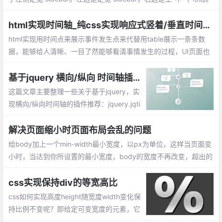
还是上-中-下布局，区别是 header 固定在顶部，不会随着页面滚
动。左侧 sidebar 固定在左侧且与视窗同高，当内容超出视窗高度
html实现时间轴_纯css实现响应式竖着/垂直时间抽布局效果
时，在 sidebar 内部出现滚动条。
html实现用时间点来展示事件发生点来代替用table展示一条条数
据，能够给人清晰、一目了然能够看清事情发生的过程，UI页面也
显示的那么清晰。如何用css+html做出时间轴展示事件点的？
基于jquery 横向/纵向 时间轴插件推荐
这篇文章主要整理一些关于基于jquery，实
现横向/纵向时间轴的插件推荐：jquery.jqti
meline插件、timeline.js插件、Timeglider.js
插件、Melon HTML5 、jQuery Timelinr、T
解决页面缩小时页面布局会乱的问题
imeline Porfolio
给body加上一个min-width最小宽度，以px为单位，这样当页面变
小时，当达到你所设置的最小宽度，body的宽度不再改变，超出的
部分会用横向滚动条显示，其内所有元素的布局也不会受影响。
css实现保持div的等宽高比
css如何实现高度height随宽度width变化保
持比例不变呢？即给定可变宽度的元素，它
将确保其高度以响应的方式保持成比例(即，