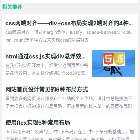
相关推荐
css两端对齐——div+css布局实现2端对齐的4种方法总结
css两端对齐，通过margin负值、justify、space-between、colu
mn-count等多种方式来实现css的两端对齐。
html通过css,js实现div悬浮效果总汇，如原生JS实现滚动到一定位置实现div悬浮
在我们的实际开发中，经常会遇到页面中需
要悬浮效果，本文将介绍通过fixed的实现，
以及通过原生Js实现滚动到一定位置，实现
div的悬浮
网站首页设计常见的6种布局方式
看到太多的网页设计师发布企业站的个人作品，设计中总是摆脱不
了大框套小框的设计布局思路，不加思索的跳入单一的网页布局形
式中，于是就有了把企业站常用的页面布局方式总结一下的想法
使用flex实现5种常用布局
flex常用布局：经典的上-中-下布局。在上-中-下布局的基础上，加
了左侧定宽 sidebar。左边是定宽 sidebar，右边是上-中-下布局。