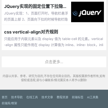
其宽度与高度的比率保持恒定)。这里以 4:3
JQuery实现的固定位置下拉隐藏上拉显示悬浮导航菜单
为例，通过2种方式来实现
JQuery实现：1、页面打开时，导航栏悬浮
的页面上部 2、页面向下拉的时候导航栏隐
藏 3、页面向上拉的时候导航栏出现。
css vertical-align对齐规则
只能应用于内联元素以及 display 值为 table-cell 的元素。vertical
-align 属性只能作用在 display 计算值为 inline、inline- block，inli
ne-table 或 table-cell 的元素上。
点击更多...
内容以共享、参考、研究为目的,不存在任何商业目的。其版权属原作者所有,如有
侵权或违规,请与小编联系!情况属实本人将予以删除!
首页
技术导航
在线工具
技术文章
教程资源
前端标签
AI工具集
前端库/框架