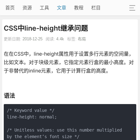
首页
资源
工具
文章
教程
栏目
CSS中line-height继承问题
更新日期:
2018-12-25
阅读:
4.4k
标签:
布局
在在CSS中，line-height属性用于设置多行元素的空间量，
比如文本。对于块级元素，它指定元素行盒的最小高度。对
于非替代的inline元素，它用于计算行盒的高度。
语法
/* Keyword value */

line-height: normal;

/* Unitless values: use this number multiplied

by the element‘s font size */
