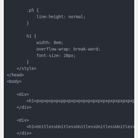
        .p5 {

            line-height: normal;

        }

        h1 {

            width: 8em;

            overflow-wrap: break-word;

            font-size: 28px;

        }

    </style>

</head>

<body>

    <div>

        <h1>pxpxpxpxpxppxpxpxpxpxpxpxpxpxpxpxpxpxpxpxp
    </div>

    <div>

        <h1>UnitlessUnitlessUnitlessUnitlessUnitlessUn
    </div>
