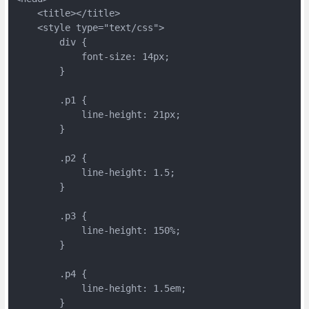
    <title></title>

    <style type="text/css">

        div {

            font-size: 14px;

        }

        .p1 {

            line-height: 21px;

        }

        .p2 {

            line-height: 1.5;

        }

        .p3 {

            line-height: 150%;

        }

        .p4 {

            line-height: 1.5em;

        }
