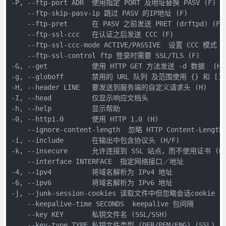
-P, --ftp-port ADR  使用指定 PORT 及地址替换 PASV (F)

    --ftp-skip-pasv-ip 跳过 PASV 的IP地址 (F)

    --ftp-pret      在 PASV 之前发送 PRET (drftpd) (F)

    --ftp-ssl-ccc   在认证之后发送 CCC (F)

    --ftp-ssl-ccc-mode ACTIVE/PASSIVE  设置 CCC 模式 (F
    --ftp-ssl-control ftp 登录时需要 SSL/TLS (F)

-G, --get           使用 HTTP GET 方法发送 -d 数据  (H)

-g, --globoff       禁用的 URL 队列 及范围使用 {} 和 []

-H, --header LINE   要发送到服务端的自定义请求头 (H)

-I, --head          仅显示响应文档头

-h, --help          显示帮助

-0, --http1.0       使用 HTTP 1.0 (H)

    --ignore-content-length  忽略 HTTP Content-Length 
-i, --include       在输出中包含协议头 (H/F)

-k, --insecure      允许连接到 SSL 站点，而不使用证书 (H)
    --interface INTERFACE  指定网络接口／地址

-4, --ipv4          将域名解析为 IPv4 地址

-6, --ipv6          将域名解析为 IPv6 地址

-j, --junk-session-cookies 读取文件中但忽略会话cookie (H
    --keepalive-time SECONDS  keepalive 包间隔

    --key KEY       私钥文件名 (SSL/SSH)

    --key-type TYPE 私钥文件类型 (DER/PEM/ENG) (SSL)
