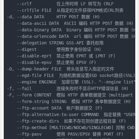
    --crlf          在上传时将 LF 转写为 CRLF

    --crlfile FILE  从指定的文件获得PEM格式CRL列表

-d, --data DATA     HTTP POST 数据 (H)

    --data-ascii DATA  ASCII 编码 HTTP POST 数据 (H)

    --data-binary DATA  binary 编码 HTTP POST 数据 (H)

    --data-urlencode DATA  url 编码 HTTP POST 数据 (H)

    --delegation STRING GSS-API 委托权限

    --digest        使用数字身份验证 (H)

    --disable-eprt  禁止使用 EPRT 或 LPRT (F)

    --disable-epsv  禁止使用 EPSV (F)

-D, --dump-header FILE  将头信息写入指定的文件

    --egd-file FILE  为随机数据设置EGD socket路径(SSL)

    --engine ENGINGE  加密引擎 (SSL). "--engine list
-f, --fail          连接失败时不显示HTTP错误信息 (H)

-F, --form CONTENT  模拟 HTTP 表单数据提交（multipart PO
    --form-string STRING  模拟 HTTP 表单数据提交 (H)

    --ftp-account DATA  帐户数据提交 (F)

    --ftp-alternative-to-user COMMAND  指定替换 "USER
    --ftp-create-dirs  如果不存在则创建远程目录 (F)

    --ftp-method [MULTICWD/NOCWD/SINGLECWD] 控制 CWD (
    --ftp-pasv      使用 PASV/EPSV 替换 PORT (F)
