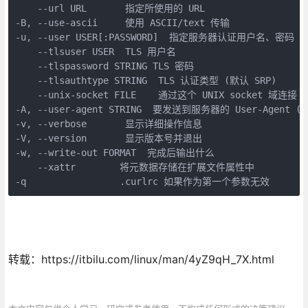
    --url URL       指定所使用的 URL

-B, --use-ascii     使用 ASCII/text 传输

-u, --user USER[:PASSWORD]  指定服务器认证用户名、密码

    --tlsuser USER  TLS 用户名

    --tlspassword STRING TLS 密码

    --tlsauthtype STRING  TLS 认证类型 (默认 SRP)

    --unix-socket FILE    通过这个 UNIX socket 域连接

-A, --user-agent STRING  要发送到服务器的 User-Agent (H)
-v, --verbose       显示详细操作信息

-V, --version       显示版本号并退出

-w, --write-out FORMAT  完成后输出什么

    --xattr        将元数据存储在扩展文件属性中

-q                 .curlrc 如果作为第一个参数无效
转载：https://itbilu.com/linux/man/4yZ9qH_7X.html