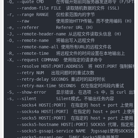
-Q, --quote CMD     在传输开始前向服务器发送命令 (F/SFTP)
    --random-file FILE  读取随机数据的文件 (SSL)

-r, --range RANGE   仅检索范围内的字节

    --raw           使用原始HTTP传输，而不使用编码 (H)

-e, --referer       Referer URL (H)

-J, --remote-header-name 从远程文件读取头信息 (H)

-O, --remote-name   将输出写入远程文件

    --remote-name-all 使用所有URL的远程文件名

-R, --remote-time   将远程文件的时间设置在本地输出上

-X, --request COMMAND  使用指定的请求命令

    --resolve HOST:PORT:ADDRESS  将 HOST:PORT 强制解析到
    --retry NUM   出现问题时的重试次数

    --retry-delay SECONDS 重试时的延时时长

    --retry-max-time SECONDS  仅在指定时间段内重试

-S, --show-error    显示错误. 在选项 -s 中，当 curl 
-s, --silent        Silent模式。不输出任务内容

    --socks4 HOST[:PORT]  在指定的 host + port 上使用 S
    --socks4a HOST[:PORT]  在指定的 host + port 上使用 
    --socks5 HOST[:PORT]  在指定的 host + port 上使用 S
    --socks5-hostname HOST[:PORT] SOCKS5 代理，指定
    --socks5-gssapi-service NAME  为gssapi使用SOCKS
    --socks5-gssapi-nec  与NEC Socks5服务器兼容
