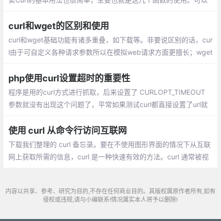
通设置函数curl_setopt()的不同参数，可以获得不同的结果，这也
是CURL扩展的强大之处。
curl和wget的区别和使用
curl和wget基础功能有诸多重叠，如下载等。非要说区别的话，cur
l由于可自定义各种请求参数所以在模拟web请求方面更擅长；wget
由于支持ftp和Recursive所以在下载文件方面更擅长
php使用curl设置超时的重要性
程序是用的curl方式进行抓取，后来设置了 CURLOPT_TIMEOUT
参数就没有出现这个问题了，平常如果测试curl都直接设置了url就
直接执行了。curl功能还是很强大的，如果线上使用最好还是把 所
有参数都设置一遍，还可以设置毫秒级超时
使用 curl 从命令行访问互联网
下载我们整理的 curl 备忘录。要在不使用图形界面的情况下从互联
网上获取所需的信息，curl 是一种快速有效的方法。curl 通常被视
作一款非交互式 Web 浏览器，这意味着它能够从互联网上获取信
息，并在你的终端中显示，或将其保存到文件中。
内容以共享、参考、研究为目的,不存在任何商业目的。其版权属原作者所有,如有
侵权或违规,请与小编联系!情况属实本人将予以删除!