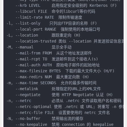
    --krb LEVEL     启用指定安全级别的 Kerberos (F)

    --libcurl FILE  命令的libcurl等价代码

    --limit-rate RATE  限制传输速度

-l, --list-only    只列出FTP目录的名称 (F)

    --local-port RANGE  强制使用的本地端口号

-L, --location      跟踪重定向 (H)

    --location-trusted 类似 --location 并发送验证信息到
-M, --manual        显示全手动

    --mail-from FROM  从这个地址发送邮件

    --mail-rcpt TO  发送邮件到这个接收人(s)

    --mail-auth AUTH  原始电子邮件的起始地址

    --max-filesize BYTES  下载的最大文件大小 (H/F)

    --max-redirs NUM  最大重定向数 (H)

-m, --max-time SECONDS  允许的最多传输时间

    --metalink      处理指定的URL上的XML文件

    --negotiate     使用 HTTP Negotiate 认证 (H)

-n, --netrc         必须从 .netrc 文件读取用户名和密码

    --netrc-optional 使用 .netrc 或 URL; 将重写 -n 参数

    --netrc-file FILE  设置要使用的 netrc 文件名

-N, --no-buffer     禁用输出流的缓存

    --no-keepalive  禁用 connection 的 keepalive
