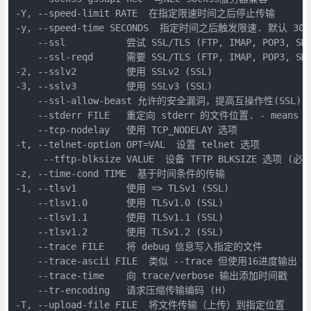
-Y, --speed-limit RATE  在指定限速时间之后停止传输

-y, --speed-time SECONDS  指定时间之后触发限速. 默认 30

    --ssl           尝试 SSL/TLS (FTP, IMAP, POP3, SMT
    --ssl-reqd      需要 SSL/TLS (FTP, IMAP, POP3, SMT
-2, --sslv2         使用 SSLv2 (SSL)

-3, --sslv3         使用 SSLv3 (SSL)

    --ssl-allow-beast 允许的安全漏洞，提高互操作性(SSL)

    --stderr FILE   重定向 stderr 的文件位置. - means st
    --tcp-nodelay   使用 TCP_NODELAY 选项

-t, --telnet-option OPT=VAL  设置 telnet 选项

     --tftp-blksize VALUE  设备 TFTP BLKSIZE 选项 (必须 
-z, --time-cond TIME  基于时间条件的传输

-1, --tlsv1         使用 => TLSv1 (SSL)

    --tlsv1.0       使用 TLSv1.0 (SSL)

    --tlsv1.1       使用 TLSv1.1 (SSL)

    --tlsv1.2       使用 TLSv1.2 (SSL)

    --trace FILE    将 debug 信息写入指定的文件

    --trace-ascii FILE  类似 --trace 但使用16进度输出

    --trace-time    向 trace/verbose 输出添加时间戳

    --tr-encoding   请求压缩传输编码 (H)

-T, --upload-file FILE  将文件传输（上传）到指定位置
