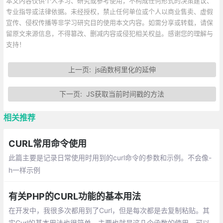
本文内容仅供个人学习、研究或参考使用，不构成任何形式的决策建议、
专业指导或法律依据。未经授权，禁止任何单位或个人以商业售卖、虚假
宣传、侵权传播等非学习研究目的使用本文内容。如需分享或转载，请保
留原文来源信息，不得篡改、删减内容或侵犯相关权益。感谢您的理解与
支持！
上一页:
js函数柯里化的延伸
下一页:
JS获取当前时间戳的方法
相关推荐
CURL常用命令使用
此篇主要是记录日常使用时用到的curl命令的参数和示例。不会像-
h一样示例
有关PHP的CURL功能的基本用法
在开发中，我很多次都用到了Curl，但是每次都是去复制粘贴。其
实Curl的基本用法也很简单，主要也就是这几个函数的使用。可以