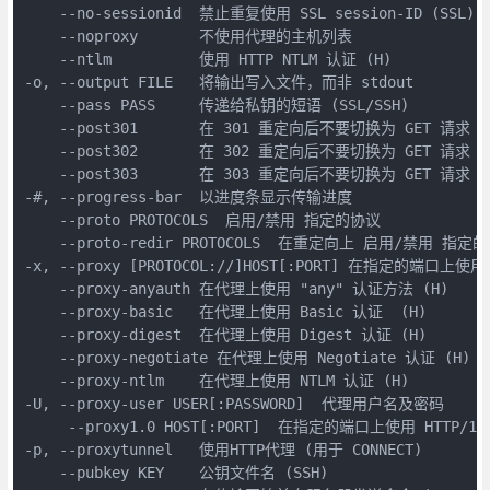
    --no-sessionid  禁止重复使用 SSL session-ID (SSL)

    --noproxy       不使用代理的主机列表

    --ntlm          使用 HTTP NTLM 认证 (H)

-o, --output FILE   将输出写入文件，而非 stdout

    --pass PASS     传递给私钥的短语 (SSL/SSH)

    --post301       在 301 重定向后不要切换为 GET 请求 (H
    --post302       在 302 重定向后不要切换为 GET 请求 (H
    --post303       在 303 重定向后不要切换为 GET 请求 (H
-#, --progress-bar  以进度条显示传输进度

    --proto PROTOCOLS  启用/禁用 指定的协议

    --proto-redir PROTOCOLS  在重定向上 启用/禁用 指定的
-x, --proxy [PROTOCOL://]HOST[:PORT] 在指定的端口上使用
    --proxy-anyauth 在代理上使用 "any" 认证方法 (H)

    --proxy-basic   在代理上使用 Basic 认证  (H)

    --proxy-digest  在代理上使用 Digest 认证 (H)

    --proxy-negotiate 在代理上使用 Negotiate 认证 (H)

    --proxy-ntlm    在代理上使用 NTLM 认证 (H)

-U, --proxy-user USER[:PASSWORD]  代理用户名及密码

     --proxy1.0 HOST[:PORT]  在指定的端口上使用 HTTP/1.
-p, --proxytunnel   使用HTTP代理 (用于 CONNECT)

    --pubkey KEY    公钥文件名 (SSH)
