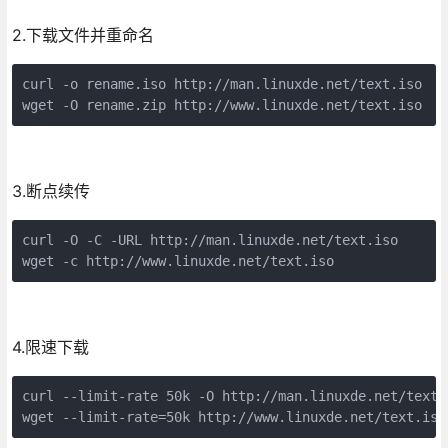
2.下载文件并重命名
curl -o rename.iso http://man.linuxde.net/text.iso  
wget -O rename.zip http://www.linuxde.net/text.iso  
3.断点续传
curl -O -C -URL http://man.linuxde.net/text.iso     
wget -c http://www.linuxde.net/text.iso             
4.限速下载
curl --limit-rate 50k -O http://man.linuxde.net/text.
wget --limit-rate=50k http://www.linuxde.net/text.iso