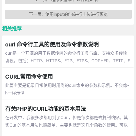
下一页:
使用input的file进行上传进行预览
相关推荐
curl 命令行工具的使用及命令参数说明
curl是一个开源的用于数据传输的命令行工具与库，支持众多传输
协议，包括：HTTP、HTTPS、FTP、FTPS、GOPHER、TFTP、S
CP、SFTP、SMB、TELNET、DICT、LDAP、LDAPS、FILE、IM
AP、SMTP、POP3、RTSP、RTMP
CURL常用命令使用
此篇主要是记录日常使用时用到的curl命令的参数和示例。不会像-
h一样示例
有关PHP的CURL功能的基本用法
在开发中，我很多次都用到了Curl，但是每次都是去复制粘贴。其
实Curl的基本用法也很简单，主要也就是这几个函数的使用。可以
通设置函数curl_setopt()的不同参数，可以获得不同的结果，这也