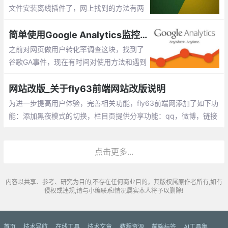
文件安装离线插件了，网上找到的方法有两
种 ：一个就是通过添加浏览器参数解决 但
是这个方法我尝试之后失败了 ，第二个方法
简单使用Google Analytics监控网站浏览行为
就是用工具安装，具体如何太麻烦了就没有
之前对网页做用户转化率调查这块，找到了
用
谷歌GA事件，现在有时间对使用方法和遇到
问题做个简单记录。官方文档其实也介绍的
比较清楚，可以查看官方文档。
网站改版_关于fly63前端网站改版说明
为进一步提高用户体验，完善相关功能，fly63前端网添加了如下功
能：添加黑夜模式的切换，栏目页提供分享功能：qq，微博，链接
复制，手机二维码预览，模块添加圆角呈现方式，取消分割线，主
色调调整
点击更多...
内容以共享、参考、研究为目的,不存在任何商业目的。其版权属原作者所有,如有
侵权或违规,请与小编联系!情况属实本人将予以删除!
首页
技术导航
在线工具
技术文章
教程资源
前端标签
AI工具集