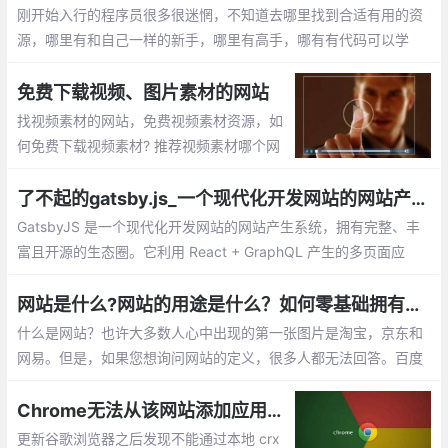
新, 这样无疑很费时。
刚开始入行的程序员很多很迷惘，不知道去哪里找到合适有用的资
源，哪里有和自己一样的新手，哪里有高手，哪有有代码可以学
习。我将分享一些收藏多年且非常有价值的网站跟大家分享。
免费下载视频、图片素材的网站
找视频素材的网站，免费视频素材资源，如
何免费下载视频素材? 推荐视频素材哪个网
站好：videezy、pexels、splashbase 、fo
otage crate、monzoom、Wedistill、Maz
了不起的gatsby.js_一个现代化开发网站的网站产生系统
wai
GatsbyJS 是一个现代化开发网站的网站产生系统，拥有完整、丰
富且开源的生态圈。它利用 React + GraphQL 产生的多页面应
用，让前端工程师，编辑，用户都感到满意。就让我们一步步地探
索这个系统吧。 GatsbyJS 是一个拥有超过 2万 Stars，3500 fork
网站是什么?网站的用途是什么？如何零基础拥有自己的网站？
s 的 React 网站生成系统。
什么是网站？也许大多数人心中出现的第一张图片是淘宝，京东和
网易。但是，如果您想询问网站的定义，很多人都无法回答。百度
百科全书定义了这样的网站： 网站是指利用HTML（标准通用标记
语言下的应用程序）等工具
Chrome无法从该网站添加应用，扩展程序和用户脚本
更新谷歌浏览器之后发现不能通过本地 crx