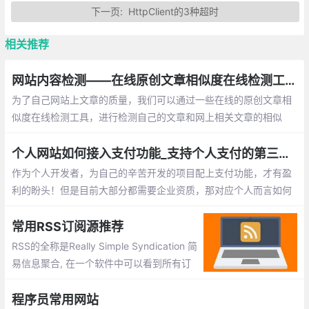
下一页:
HttpClient的3种超时
相关推荐
网站内容检测——在线原创文章相似度在线检测工具总汇
为了自己网站上文章的质量，我们可以通过一些在线的原创文章相
似度在线检测工具，进行检测自己的文章和网上相关文章的相似
率！下面就为此整理了一些目网上已有的工具，以供大家参考使用
个人网站如何接入支付功能_支持个人支付的第三方平台整理
作为个人开发者，为自己的辛苦开发的项目配上支付功能，才有盈
利的盼头！但是目前大部分都需要企业资质，那对应个人而言如何
在网站、应用中接入支付功能呢？这里找了一些不需要企业资质的
第三方支付平台。
常用RSS订阅源推荐
RSS的全称是Really Simple Syndication 简
易信息聚合, 在一个软件中可以看到所有订
阅网址更新内容。没有RSS, 如果你要A B C
D网站信息, 需要一个个上去看看有没有更
程序员常用网站