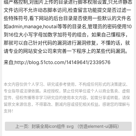
缀严格控制,对图片上传的目录进行脚本权限设置,只允许静态
文件访问不允许动态脚本访问,检查留言功能提交是否过滤一
些特殊符号,看下网站的后台目录是否使用一些默认的文件名
如admin,manage,houtai等等的目录名,管理员的密码使用10
到16位大小写字母加数字加符号的组合，如果自己懂程序，
那就可以自己针对代码的漏洞进行漏洞修复，不懂的话，就
请专业的网站安全公司来完善一下程序上的某些代码漏洞。
来自;http://blog.51cto.com/14149641/2339576
本文内容仅供个人学习、研究或参考使用，不构成任何形式的决策建议、
专业指导或法律依据。未经授权，禁止任何单位或个人以商业售卖、虚假
宣传、侵权传播等非学习研究目的使用本文内容。如需分享或转载，请保
留原文来源信息，不得篡改、删减内容或侵犯相关权益。感谢您的理解与
支持！
上一页:
封装全局icon组件 svg （仿造element-ui源码）