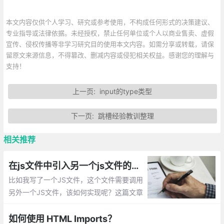
本文内容仅供个人学习、研究或参考使用，不构成任何形式的决策建议、
专业指导或法律依据。未经授权，禁止任何单位或个人以商业售卖、虚假
宣传、侵权传播等非学习研究目的使用本文内容。如需分享或转载，请保
留原文来源信息，不得篡改、删减内容或侵犯相关权益。感谢您的理解与
支持！
上一页:
input的type类型
下一页:
跳槽经验教训整理
相关推荐
在js文件中引入另一个js文件的实现方法总汇
比如我写了一个JS文件，这个文件需要调用
另外一个JS文件，该如何实现呢？这篇文章
主要介绍：在js文件中引入另一个js文件的实
现
如何使用 HTML Imports？