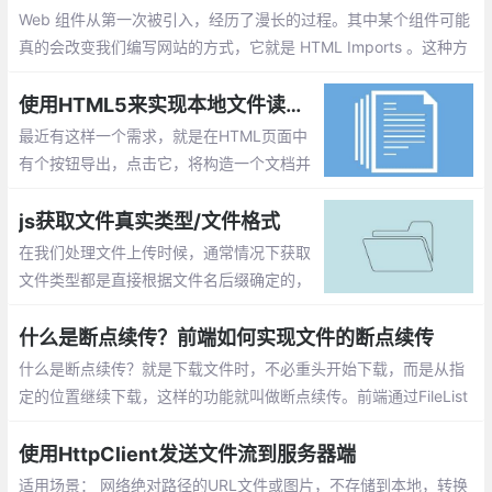
Web 组件从第一次被引入，经历了漫长的过程。其中某个组件可能
真的会改变我们编写网站的方式，它就是 HTML Imports 。这种方
法允许我们将 HTML 文档导入到其他的 HTML 文档中去
使用HTML5来实现本地文件读取和写入
最近有这样一个需求，就是在HTML页面中
有个按钮导出，点击它，将构造一个文档并
存储到本地文件系统中。另外还有个按钮，
点击它，从本地文件系统中读取一个文件并
js获取文件真实类型/文件格式
对内容进行分析。
在我们处理文件上传时候，通常情况下获取
文件类型都是直接根据文件名后缀确定的，
但是后缀名是可以随意修改的，比如界面要
上传的是图片文件，如果客户端将一个exe
什么是断点续传？前端如何实现文件的断点续传
文件改为gif后缀的文件，它照样可以上传上
什么是断点续传？就是下载文件时，不必重头开始下载，而是从指
去。
定的位置继续下载，这样的功能就叫做断点续传。前端通过FileList
对象获取到相应的文件，按照指定的分割方式将大文件分段，然后
一段一段地传给后端，后端再按顺序一段段将文件进行拼接。
使用HttpClient发送文件流到服务器端
适用场景： 网络绝对路径的URL文件或图片，不存储到本地，转换