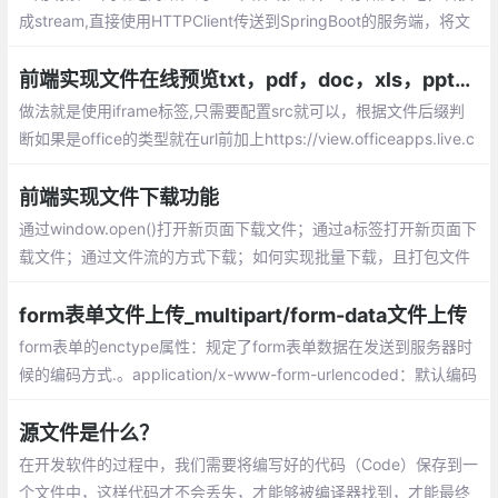
成stream,直接使用HTTPClient传送到SpringBoot的服务端，将文
件存储下来，并返回一个文件地址。目前分层架构的系统越来越多
这种需求，所以记录下来以备不时之需。
前端实现文件在线预览txt，pdf，doc，xls，ppt几种格式
做法就是使用iframe标签,只需要配置src就可以，根据文件后缀判
断如果是office的类型就在url前加上https://view.officeapps.live.c
om/op/view.aspx?src=
前端实现文件下载功能
通过window.open()打开新页面下载文件；通过a标签打开新页面下
载文件；通过文件流的方式下载；如何实现批量下载，且打包文件
form表单文件上传_multipart/form-data文件上传
form表单的enctype属性：规定了form表单数据在发送到服务器时
候的编码方式.。application/x-www-form-urlencoded：默认编码
方式，multipart/form-data：指定传输数据为二进制数据，例如图
片、mp3、文件，text/plain：纯文本的传输。空格转换为“+”，但
源文件是什么？
不支持特殊字符编码。
在开发软件的过程中，我们需要将编写好的代码（Code）保存到一
个文件中，这样代码才不会丢失，才能够被编译器找到，才能最终