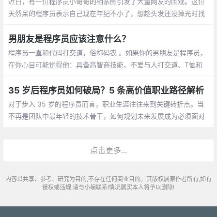
近日，有一位程序员小哥哥的相亲图引发了大量网友的围观。这位
天然呆的程序员表示自己现在年纪不小了，想趁头发还没掉光时找
个女朋友。至于择偶的标准，他表示只要是女孩就行
男朋友是程序员应该注意什么？
程序员一直和代码打交道，俗称码农 。如果你的男朋友是程序员，
在你心目可能觉得他：具备高智商技能、不爱与人打交道、T恤和
牛仔裤是基本标配、不浪漫的直男癌等等，那怎么和程序员男朋友
相处呢，需要你应该注意什么呢？
35 岁后程序员如何破局？5 条高价值职业路径解析
对于步入 35 岁的程序员而言，职业生涯往往来到关键转折点。当
不再是团队中最年轻的技术骨干，如何规划未来发展成为必须面对
的课题。结合行业动态与资深从业者经验，以下五条职业路径值得
深入探讨
点击更多...
内容以共享、参考、研究为目的,不存在任何商业目的。其版权属原作者所有,如有
侵权或违规,请与小编联系!情况属实本人将予以删除!