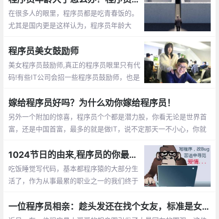
在很多人的眼里，程序员都是吃青春饭的。
尤其是国内更是这样认为，程序员年龄大
了，体力越来越差，就不好找工作了，开始
担心以后的出路了。那么未来大龄程序员的
程序员美女鼓励师
出路在哪呢？
美女程序员鼓励师,真正的程序员眼里只有代
码!有些IT公司会招一些程序员鼓励师，也是
为了提高程序员们的工作”战斗值”。 而关于
程序员鼓励师的作用，她们总是能激发程序
嫁给程序员好吗？为什么劝你嫁给程序员！
员们的肾上腺素分泌。
另外一个附加的惊喜，程序员个个都是潜力股，你看无论是世界首
富，还是中国首富，最多的就是做IT，说不定那天一不小心，你就
成了亿万富翁的老婆啦， mm们，选个程序员当老公不会错的。程
序员收入稳定，生活安逸，属于长期持有型成长股
1024节日的由来,程序员的你最想对自己说的是什么？【1024程序员节日】
吃饭睡觉写代码，基本都程序猿的大部分生
活了，作为从事最累的职业之一的我们终于
有了自己的节日，那就是1024。1024向程
序员致敬，向自己致敬，向未来致敬。
一位程序员相亲：趁头发还在找个女友，标准是女孩就行