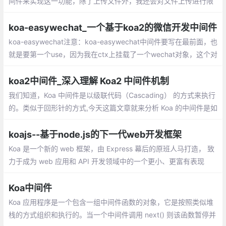
间件来实现这一功能，除了上传文件外，我还会对文件上传进行限
制，以及发生上传错误时的处理。由于原来的 koa-multer 已经停
止维护，我们要使用最新的 @koa/multer
koa-easywechat_一个基于koa2的微信开发中间件
koa-easywechat注意：koa-easywechat中间件要写在最前面，也
就是要第一个use，因为我在ctx上挂载了一个wechat对象，这个对
象实现了大部分的微信接口，这样才能保证开发者在自己的写路由
里，获取到ctx.wechat进行自己的业务开发
koa2中间件_深入理解 Koa2 中间件机制
我们知道，Koa 中间件是以级联代码（Cascading） 的方式来执行
的。类似于回形针的方式,今天这篇文章就来分析 Koa 的中间件是如
何实现级联执行的。在 koa 中，要应用一个中间件，我们使用 ap
p.use()
koajs--基于node.js的下一代web开发框架
Koa 是一个新的 web 框架，由 Express 幕后的原班人马打造， 致
力于成为 web 应用和 API 开发领域中的一个更小、更富有表现
力、更健壮的基石。 通过利用 async 函数，Koa 帮你丢弃回调函
数，并有力地增强错误处理。
Koa中间件
Koa 应用程序是一个包含一组中间件函数的对象，它是按照类似堆
栈的方式组织和执行的。当一个中间件调用 next() 则该函数暂停并