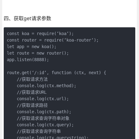
四、获取get请求参数
const koa = require(‘koa‘);

const router = require(‘koa-router‘);

let app = new koa();

let route = new router();

app.listen(8888);

route.get(‘/:id‘, function (ctx, next) {

    //获取请求方法

    console.log(ctx.method);

    //获取请求URL

    console.log(ctx.url);

    //获取请求路径

    console.log(ctx.path);

    //获取请求查询字符串对象

    console.log(ctx.query);

    //获取请求查询字符串

    console.log(ctx.querystring);
