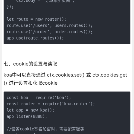
    ctx.body = ‘订单添加页面‘;

});

let route = new router();

route.use(‘/users‘, users.routes());

route.use(‘/order‘, order.routes());

七、cookie的设置与读取
koa中可以直接通过 ctx.cookies.set() 或 ctx.cookies.get
() 进行设置和获取cookie
const koa = require(‘koa‘);

const router = require(‘koa-router‘);

let app = new koa();

app.listen(8888);

//设置cookie签名加密时，需要配置密钥
