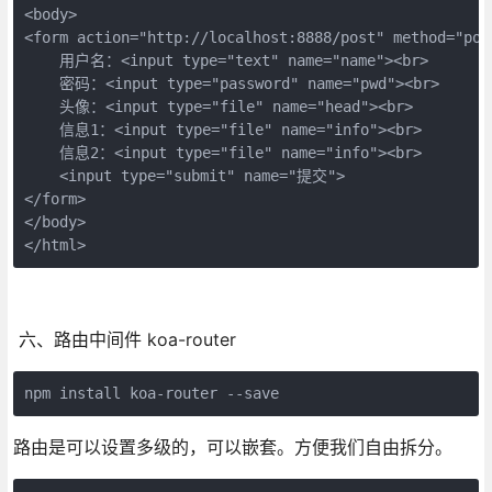
<body>

<form action="http://localhost:8888/post" method="pos
    用户名：<input type="text" name="name"><br>

    密码：<input type="password" name="pwd"><br>

    头像：<input type="file" name="head"><br>

    信息1：<input type="file" name="info"><br>

    信息2：<input type="file" name="info"><br>

    <input type="submit" name="提交">

</form>

</body>

六、路由中间件 koa-router
路由是可以设置多级的，可以嵌套。方便我们自由拆分。