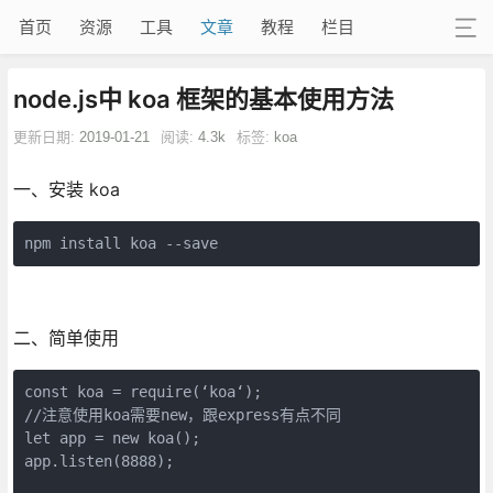
首页
资源
工具
文章
教程
栏目
node.js中 koa 框架的基本使用方法
更新日期:
2019-01-21
阅读:
4.3k
标签:
koa
一、安装 koa
二、简单使用
const koa = require(‘koa‘);

//注意使用koa需要new，跟express有点不同

let app = new koa();

app.listen(8888);
