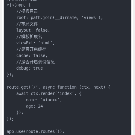
ejs(app, {

    //模板目录

    root: path.join(__dirname, ‘views‘),

    //布局文件

    layout: false,

    //模板扩展名

    viewExt: ‘html‘,

    //是否开启缓存

    cache: false,

    //是否开启调试信息

    debug: true

});

route.get(‘/‘, async function (ctx, next) {

    await ctx.render(‘index‘, {

        name: ‘xiaoxu‘,

        age: 24

    });

});
