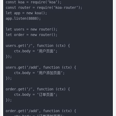
const koa = require(‘koa‘);

const router = require(‘koa-router‘);

let app = new koa();

app.listen(8888);

let users = new router();

let order = new router();

users.get(‘/‘, function (ctx) {

    ctx.body = ‘用户页面‘;

});

users.get(‘/add‘, function (ctx) {

    ctx.body = ‘用户添加页面‘;

});

order.get(‘/‘, function (ctx) {

    ctx.body = ‘订单页面‘;

});

order.get(‘/add‘, function (ctx) {
