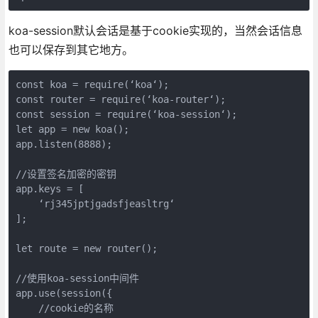
koa-session默认会话是基于cookie实现的，当然会话信息
也可以保存到其它地方。
const koa = require(‘koa‘);

const router = require(‘koa-router‘);

const session = require(‘koa-session‘);

let app = new koa();

app.listen(8888);

//设置签名加密的密钥

app.keys = [

    ‘rj345jptjgadsfjeasltrg‘

];

let route = new router();

//使用koa-session中间件

app.use(session({

    //cookie的名称
