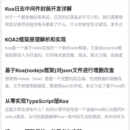
将控制传递给定义的下一个中间件。当在下游没有更多的中间件执
行后，堆栈将展开并且每个中间件恢复执行其上游行为
Koa日志中间件封装开发详解
对于一个服务器应用来说，日志的记录是必不可少的，我们需要使
用其记录项目程序每天都做了什么，什么时候发生过错误，发生过
什么错误等等，便于日后回顾、实时掌握服务器的运行状态，还原
问题场景
KOA2框架原理解析和实现
koa是一个基于node实现的一个新的web框
架，它是由express框架的原班人马打造
的。它的特点是优雅、简洁、表达力强、自
由度高。它更express相比，它是一个更轻
基于Koa(nodejs框架)对json文件进行增删改查
量的node框架
想使用nodejs（koa）搭建一个完整的前后端，完成数据的增删改
查，又不想使用数据库，那使用json文件吧。本文介绍了基于koa的
json文件的增、删、改、查。
从零实现TypeScript版Koa
这篇文章会讲些什么？如何从零开始完成一个涵盖Koa核心功能的N
ode.js类库，从代码层面解释Koa一些代码写法的原因：如中间件为
什么必须调用next函数、ctx是怎么来的和一个请求是什么关系