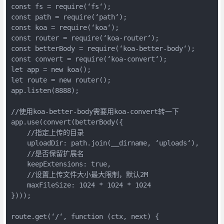
const fs = require(‘fs‘);

const path = require(‘path‘);

const koa = require(‘koa‘);

const router = require(‘koa-router‘);

const betterBody = require(‘koa-better-body‘);

const convert = require(‘koa-convert‘);

let app = new koa();

let route = new router();

app.listen(8888);

//使用koa-better-body需要用koa-convert转一下

app.use(convert(betterBody({

    //指定上传的目录

    uploadDir: path.join(__dirname, ‘uploads‘),

    //是否保留扩展名

    keepExtensions: true,

    //设置上传文件大小最大限制，默认2M

    maxFileSize: 1024 * 1024 * 1024

})));

route.get(‘/‘, function (ctx, next) {
