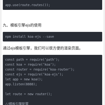
九、模板引擎ejs的使用
通过ejs模板引擎，我们可以很方便的渲染页面。
const path = require(‘path‘);

const koa = require(‘koa‘);

const router = require(‘koa-router‘);

const ejs = require(‘koa-ejs‘);

let app = new koa();

app.listen(8888);

let route = new router();

//模板引擎配置
