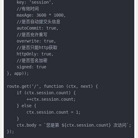
    key: ‘session‘,

    //有效时间

    maxAge: 3600 * 1000,

    //是否自动提交头信息

    autoCommit: true,

    //是否充许重写

    overwrite: true,

    //是否只能http获取

    httpOnly: true,

    //是否签名加密

    signed: true

}, app));

route.get(‘/‘, function (ctx, next) {

    if (ctx.session.count) {

        ++ctx.session.count;

    } else {

        ctx.session.count = 1;

    }

    ctx.body = `您是第 ${ctx.session.count} 次访问`;

});
