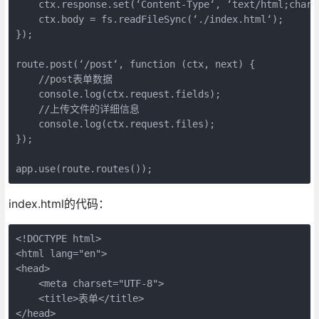
    ctx.response.set(‘Content-Type‘, ‘text/html;charse
    ctx.body = fs.readFileSync(‘./index.html‘);

});

route.post(‘/post‘, function (ctx, next) {

    //post表单数据

    console.log(ctx.request.fields);

    //上传文件的详细信息

    console.log(ctx.request.files);

});

index.html的代码：
<!DOCTYPE html>

<html lang="en">

<head>

    <meta charset="UTF-8">

    <title>表单</title>

</head>
