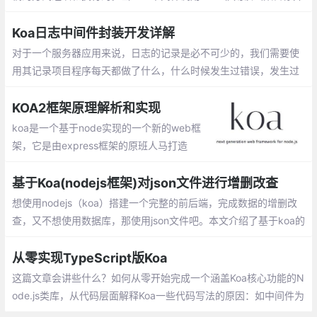
将控制传递给定义的下一个中间件。当在下游没有更多的中间件执
行后，堆栈将展开并且每个中间件恢复执行其上游行为
Koa日志中间件封装开发详解
对于一个服务器应用来说，日志的记录是必不可少的，我们需要使
用其记录项目程序每天都做了什么，什么时候发生过错误，发生过
什么错误等等，便于日后回顾、实时掌握服务器的运行状态，还原
问题场景
KOA2框架原理解析和实现
koa是一个基于node实现的一个新的web框
架，它是由express框架的原班人马打造
的。它的特点是优雅、简洁、表达力强、自
由度高。它更express相比，它是一个更轻
基于Koa(nodejs框架)对json文件进行增删改查
量的node框架
想使用nodejs（koa）搭建一个完整的前后端，完成数据的增删改
查，又不想使用数据库，那使用json文件吧。本文介绍了基于koa的
json文件的增、删、改、查。
从零实现TypeScript版Koa
这篇文章会讲些什么？如何从零开始完成一个涵盖Koa核心功能的N
ode.js类库，从代码层面解释Koa一些代码写法的原因：如中间件为
什么必须调用next函数、ctx是怎么来的和一个请求是什么关系