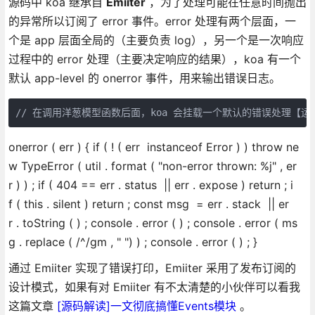
源码中 koa 继承自
Emiiter
，为了处理可能在任意时间抛出
的异常所以订阅了 error 事件。error 处理有两个层面，一
个是 app 层面全局的（主要负责 log），另一个是一次响应
过程中的 error 处理（主要决定响应的结果），koa 有一个
默认 app-level 的 onerror 事件，用来输出错误日志。
// 在调用洋葱模型函数后面，koa 会挂载一个默认的错误处理【运行时确定异常处理】
onerror ( err ) { if ( ! ( err instanceof Error ) ) throw ne
w TypeError ( util . format ( "non-error thrown: %j" , er
r ) ) ; if ( 404 == err . status || err . expose ) return ; i
f ( this . silent ) return ; const msg = err . stack || er
r . toString ( ) ; console . error ( ) ; console . error ( ms
g . replace ( /^/gm , " ") ) ; console . error ( ) ; }
通过 Emiiter 实现了错误打印，Emiiter 采用了发布订阅的
设计模式，如果有对 Emiiter 有不太清楚的小伙伴可以看我
这篇文章
[源码解读]一文彻底搞懂Events模块
。