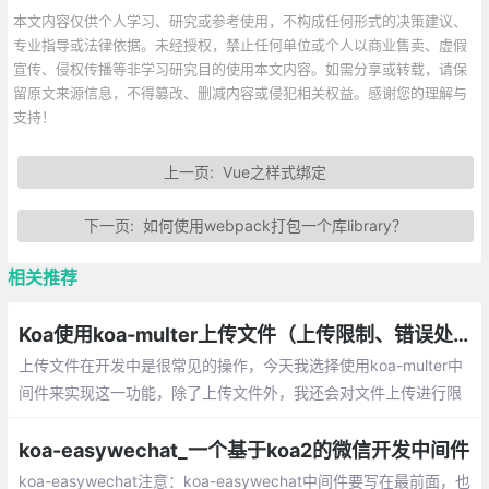
本文内容仅供个人学习、研究或参考使用，不构成任何形式的决策建议、
专业指导或法律依据。未经授权，禁止任何单位或个人以商业售卖、虚假
宣传、侵权传播等非学习研究目的使用本文内容。如需分享或转载，请保
留原文来源信息，不得篡改、删减内容或侵犯相关权益。感谢您的理解与
支持！
上一页:
Vue之样式绑定
下一页:
如何使用webpack打包一个库library？
相关推荐
Koa使用koa-multer上传文件（上传限制、错误处理）
上传文件在开发中是很常见的操作，今天我选择使用koa-multer中
间件来实现这一功能，除了上传文件外，我还会对文件上传进行限
制，以及发生上传错误时的处理。由于原来的 koa-multer 已经停
止维护，我们要使用最新的 @koa/multer
koa-easywechat_一个基于koa2的微信开发中间件
koa-easywechat注意：koa-easywechat中间件要写在最前面，也