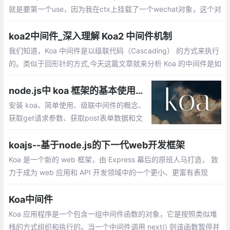
就是要第一个use，因为我在ctx上挂载了一个wechat对象，这个对
象实现了大部分的微信接口，这样才能保证开发者在自己的写路由
里，获取到ctx.wechat进行自己的业务开发
koa2中间件_深入理解 Koa2 中间件机制
我们知道，Koa 中间件是以级联代码（Cascading） 的方式来执行
的。类似于回形针的方式,今天这篇文章就来分析 Koa 的中间件是如
何实现级联执行的。在 koa 中，要应用一个中间件，我们使用 ap
p.use()
node.js中 koa 框架的基本使用方法
安装 koa、简单使用、级联中间件的概念、
获取get请求参数、获取post表单数据和文
件上传、路由中间件 koa-router
koajs--基于node.js的下一代web开发框架
Koa 是一个新的 web 框架，由 Express 幕后的原班人马打造， 致
力于成为 web 应用和 API 开发领域中的一个更小、更富有表现
力、更健壮的基石。 通过利用 async 函数，Koa 帮你丢弃回调函
数，并有力地增强错误处理。
Koa中间件
Koa 应用程序是一个包含一组中间件函数的对象，它是按照类似堆
栈的方式组织和执行的。当一个中间件调用 next() 则该函数暂停并