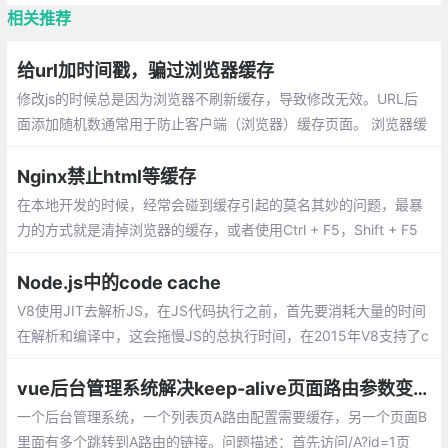
相关推荐
给url加时间戳，骗过浏览器缓存
修改js的时候总是因为浏览器不刷新缓存，导致修改无效。URL后
面添加随机数通常用于防止客户端（浏览器）缓存页面。 浏览器缓
存是基于url进行缓存的，如果页面允许缓存
Nginx禁止html等缓存
在本地开发的时候，经常会碰到缓存引起的莫名其妙的问题，最暴
力的方式就是清掉浏览器的缓存，或者使用Ctrl + F5，Shift + F5
强制刷新页面。 有时候按了好几下，缓存还是清不掉，只能暂时禁
用浏览器静态资源缓存了
Node.js中的code cache
V8使用JIT去解析JS，在JS代码执行之前，首先要消耗大量的时间
在解析和编译中，这会拖慢JS的总执行时间，在2015年V8支持了c
ode cache方案来解决这个问题。
vue后台管理系统解决keep-alive页面路由参数变化时缓存问题
一个后台管理系统，一个列表页A路由配置需要缓存，另一个页面B
里面有多个跳转到A路由的链接。问题描述：首先访问/A?id=1页