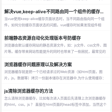
面，然后到B页面再点击访问A?id=2的页面，发现由于页面A设置了
缓存，数据还是id=1的数据，并没有更新。
解决vue,keep-alive不同路由同一个组件的缓存问题
当vue使用keep-alive缓存页面状态时，当不同路由指向同一个组
件，如何分别缓存页面状态的问题。vue缓存时如果发现组件相
同，则会认定为同一个。
前端静态资源自动化处理版本号防缓存
浏览器会默认缓存网站的静态资源文件，如：js文件、css文件、图
片等。缓存带来网站性能提升的同时也带来了一些困扰，最常见的
问题就是不能及时更新静态资源，造成新版本发布时用户无法及时
看到新版本的变化，严重影响了用户体验。
浏览器缓存问题原理以及解决方案
浏览器缓存就是把一个已经请求过的Web资源（如html页面，图
片，js，数据等）拷贝一份副本储存在浏览器中,为什么使用缓存：
减少网络带宽消耗，降低服务器压力，减少网络延迟，加快页面打
开速度
js清除浏览器缓存的方法
怎么清除浏览器缓存，比如每次进入页面后先清理上次浏览器缓存
的html，css，js ？ 直接在html页面的head标签中添加，当然这个
需要浏览器支持, 不想缓存静态文件,