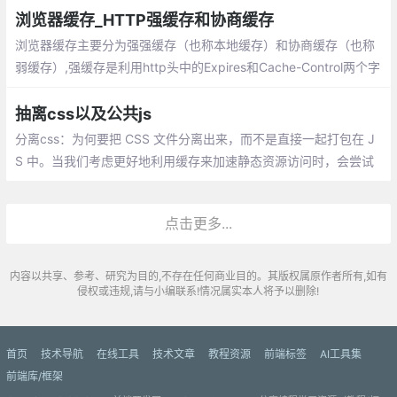
浏览器缓存_HTTP强缓存和协商缓存
浏览器缓存主要分为强强缓存（也称本地缓存）和协商缓存（也称
弱缓存）,强缓存是利用http头中的Expires和Cache-Control两个字
段来控制的，用来表示资源的缓存时间。协商缓存就是由服务器来
确定缓存资源是否可用.
抽离css以及公共js
分离css：为何要把 CSS 文件分离出来，而不是直接一起打包在 J
S 中。当我们考虑更好地利用缓存来加速静态资源访问时，会尝试
把一些公共资源单独分离开来，利用缓存加速，以避免重复的加载
点击更多...
内容以共享、参考、研究为目的,不存在任何商业目的。其版权属原作者所有,如有
侵权或违规,请与小编联系!情况属实本人将予以删除!
首页
技术导航
在线工具
技术文章
教程资源
前端标签
AI工具集
前端库/框架