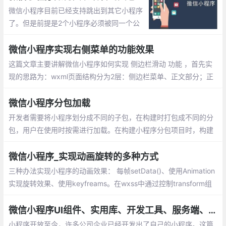
微信小程序目前已经支持跳出到其它小程序
了。但是前提是2个小程序必须被同一个公
众号关联，如果没有关联则无法打开，下面
就实现小程序之间相互跳转的步骤。
微信小程序实现右侧菜单的功能效果
这篇文章主要讲解微信小程序如何实现 侧边栏滑动 功能 ，首先实
现的思路为：wxml页面结构分为2层：侧边栏菜单、正文部分；正
文部分监听touchstart、touchmove、touchend触摸事件
微信小程序分包加载
开发者需要将小程序划分成不同的子包，在构建时打包成不同的分
包，用户在使用时按需进行加载。在构建小程序分包项目时，构建
会输出一个或多个分包。每个使用分包小程序必须包含一个主包，
所谓的主包，即放置默认启动页/TabBar 页面
微信小程序_实现动画旋转的多种方式
三种办法实现小程序的动画效果： 每帧setData()、使用Animation
实现旋转效果、使用keyfreams。在wxss中通过控制transform组
件的属性，来实现旋转效果，我也是采用的这种方式，性能上面提
示非常多
微信小程序UI组件、实用库、开发工具、服务端、Demo整理分享
小程序开放至今，许多公司企业已经开发出了自己的小程序。这篇