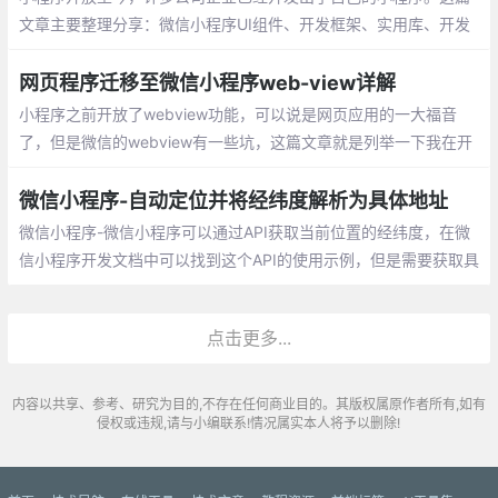
文章主要整理分享：微信小程序UI组件、开发框架、实用库、开发
工具、服务端、Demo等
网页程序迁移至微信小程序web-view详解
小程序之前开放了webview功能，可以说是网页应用的一大福音
了，但是微信的webview有一些坑，这篇文章就是列举一下我在开
发过程中遇到的一些问题以及我找到的一些解决方案。
微信小程序-自动定位并将经纬度解析为具体地址
微信小程序-微信小程序可以通过API获取当前位置的经纬度，在微
信小程序开发文档中可以找到这个API的使用示例，但是需要获取具
体地址就需要使用到外部的API（此处用到的是腾讯的位置服务）
点击更多...
内容以共享、参考、研究为目的,不存在任何商业目的。其版权属原作者所有,如有
侵权或违规,请与小编联系!情况属实本人将予以删除!