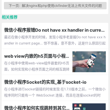
下一页:
解决nginx和php使用ckfinder无法上传大文件的问题
相关推荐
微信小程序报错Do not have xx handler in current page的解决方法总汇
最近在做小程序开发的时候，发现小程序老是报Do not have xxx h
andler in current page... 惊不惊喜，意不意外，这是什么原因引起
的呢？下面就整排查错误的解决办法。
web view内嵌的h5页面与小程序直接相互跳转的实现
在小程序中使用web-view组件嵌套的H5页
面，如何实现和小程序页面之间的相互跳转
呢？下面就简单介绍下如何实现的，希望能
帮助到您
微信小程序Socket的实现_基于socket-io
在小程序进行socket链接的时候发现:在1.7.0版本之前，一个微信小
程序同时只能有一个 WebSocket 连接，而且在连接socket的时
候，发现在还没有进行subscribe的情况下，就直接进行了广播，并
且自动关闭了socket连接。
微信小程序如何实现跳转到其它小程序的功能