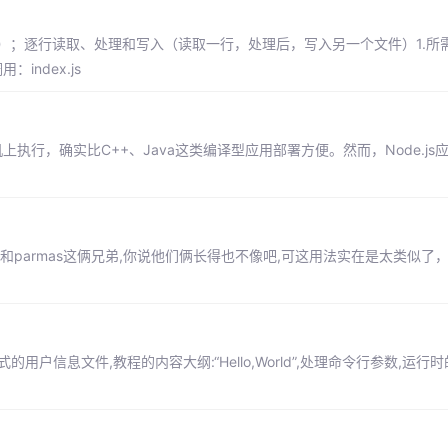
件）；逐行读取、处理和写入（读取一行，处理后，写入另一个文件）1.所需
用：index.js
上执行，确实比C++、Java这类编译型应用部署方便。然而，Node.js
y和parmas这俩兄弟,你说他们俩长得也不像吧,可这用法实在是太类似了
用户信息文件,教程的内容大纲:“Hello,World”,处理命令行参数,运行