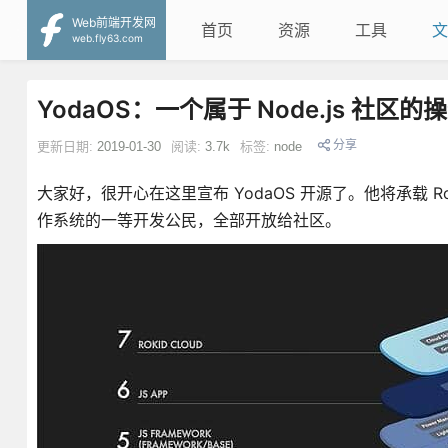
Web前端开发网
首页
资源
工具
文
web.fly63.com
YodaOS：一个属于 Node.js 社区的
分享
更新日期:
2019-01-30
阅读:
3.7k
标签:
node
大家好，很开心在这里宣布 YodaOS 开源了。他将承载 Ro
作系统的一等开发公民，全部开放给社区。