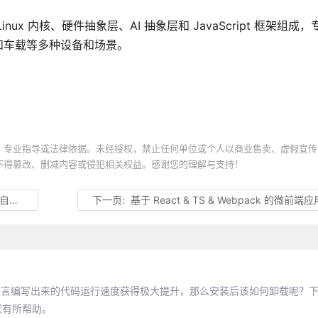
 Linux 内核、硬件抽象层、AI 抽象层和 JavaScript 框架组
和车载等多种设备和场景。
、专业指导或法律依据。未经授权，禁止任何单位或个人以商业售卖、虚假宣传
不得篡改、删减内容或侵犯相关权益。感谢您的理解与支持！
站？
下一页:
基于 React & TS & Webpack 的微前端
ipt这类脚本语言编写出来的代码运行速度获得极大提升，那么安装后该如何卸载呢
大家有所帮助。