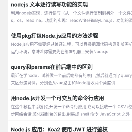
nodejs 文本逐行读写功能的实现
利用nodejs实现：逐行读写（从一个文件逐行复制到另外一个文
s，os，readline。功能的实现：readWriteFileByLine.js，功能的调
使用pkg打包Node.js应用的方法步骤
Node.js应用不需要经过编译过程，可以直接把源代码拷贝到部署机
运行环境，意味着你需要先在部署机器上安装Node.js
query和params在前后端中的区别
最近在学node，试着做一个前后端都有的项目,然后就遇到了quer
来区分这哥俩，分别会从vue路由和Node接收两个角度讲
用node.js开发一个可交互的命令行应用
在这个教程中,我们会开发一个命令行应用,它可以接收一个 CSV 格式的
步网络会话,美化控制台的输出,封装成 shell 命令,JavaScript 之外
Node.js 应用：Koa2 使用 JWT 进行鉴权