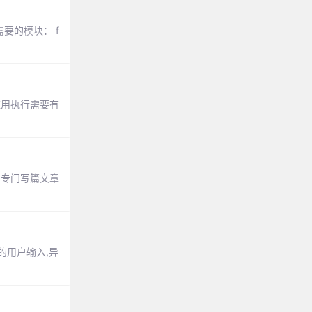
要的模块： f
应用执行需要有
，专门写篇文章
时的用户输入,异