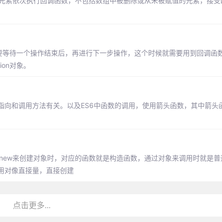
中的每一个元素依次执行回调函数，不包括数组中被删除或从未被赋值的元素，接
要等待一个操作结束后，再进行下一步操作，这个时候就需要用到回调函数。
ion对象。
s指向和调用方法有关。以及ES6中函数的调用，使用箭头函数，其中箭头函数
new来创建对象时，对应的函数就是构造函数，通过对象来调用时就是普
用对像直接量，直接创建
点击更多...