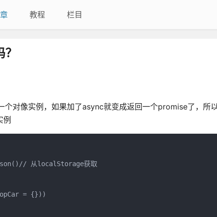
章
教程
栏目
吗？
用是返回一个对像实例，如果加了async就变成返回一个promise了，
 实例
Json()// 从localStorage获取

opCar = {}))
