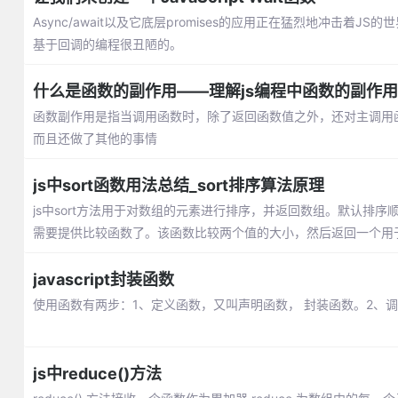
Async/await以及它底层promises的应用正在猛烈地冲击
基于回调的编程很丑陋的。
什么是函数的副作用——理解js编程中函数的副作用
函数副作用是指当调用函数时，除了返回函数值之外，还对主调用
而且还做了其他的事情
js中sort函数用法总结_sort排序算法原理
js中sort方法用于对数组的元素进行排序，并返回数组。默认排序
需要提供比较函数了。该函数比较两个值的大小，然后返回一个用
javascript封装函数
使用函数有两步：1、定义函数，又叫声明函数， 封装函数。2、调用函
js中reduce()方法