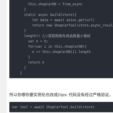
        this.shopCarDB = from_async

      }

      static async build(store){

          let data = await axios.get(url)

          return new ShopCarTool(store,async_result
      }

      length() {//获取购物车商品数量小角标

        var n = 0;

        for(var i in this.shopCarDB){

          n += this.shopCarDB[i].length

        }

        return n

      }

    }
所以你哪你要实例化也改成(tips: 代码没有经过严格验证
var tool = await ShopCarTool.build(store)