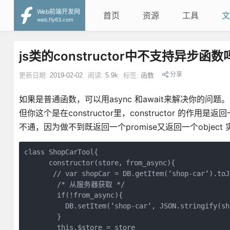
Web前端开发网
首页
资源
工具
文
web.fly63.com
js类的constructor中不支持异步函数
分享
更新日期:
2019-02-02
阅读:
5.9k
标签:
函数
如果是普通函数，可以用async 和await来解决你的问题。
但你这个是在constructor里，constructor 的作
不通，因为做不到既返回一个promise又返回一个object
class ShopCarTool{

      constructor(store，from_async){

       // var shopCar = DB.getItem(‘shop-car‘).to
        /* 从服务器获取 */

        if(!from_async){

          DB.setItem(‘shop-car‘, JSON.stringify(sh
        }

        this.$store = store
