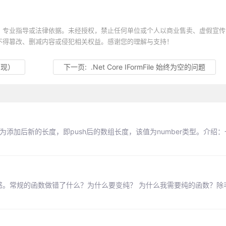
、专业指导或法律依据。未经授权，禁止任何单位或个人以商业售卖、虚假宣传
不得篡改、删减内容或侵犯相关权益。感谢您的理解与支持！
实现）
下一页:
.Net Core IFormFile 始终为空的问题
值为添加后新的长度，即push后的数组长度，该值为number类型。介绍
的时候我很疑惑。常规的函数做错了什么？为什么要变纯？ 为什么我需要纯的函数？