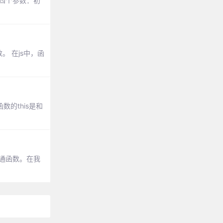
受四个参数：初
 在js中，函
的this是和
通函数。在我