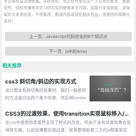
专业指导或法律依据。未经授权，禁止任何单位或个人以商业售卖、虚假
宣传、侵权传播等非学习研究目的使用本文内容。如需分享或转载，请保
留原文来源信息，不得篡改、删减内容或侵犯相关权益。感谢您的理解与
支持！
上一页:
Javascript代码优化的8个知识点
下一页:
js中的Array
相关推荐
css3 斜切角/斜边的实现方式
设计图含有斜切角的效果时，我们一般想到
的方法是切出四个角为背景，然后用border
连起来，这样就能显示出该效果了，那么直
接使用css呢？下面就整理css做斜边的效
CSS3的过渡效果，使用transition实现鼠标移入/移出效果
果。
在css中使用伪类虽然实现了样式的改变，但由于没有过渡效果会显
得很生硬。以前如果要实现过渡，就需要借助第三方的js框架来实