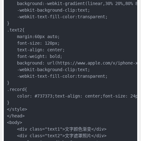
    background:-webkit-gradient(linear,30% 20%,80% 80
    -webkit-background-clip:text;

    -webkit-text-fill-color:transparent;

}

.text2{

    margin:60px auto;

    font-size: 120px;

    text-align: center;

    font-weight: bold;

    background: url(https://www.apple.com/v/iphone-xs
    -webkit-background-clip:text;

    -webkit-text-fill-color:transparent;

}

.record{

    color: #737373;text-align: center;font-size: 24px
}

</style>

</head>

<body>

    <div class="text1">文字颜色渐变</div>

    <div class="text2">文字遮罩照片</div>
