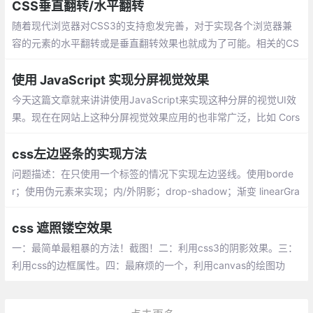
ion定义元素上的伪选择器，以便在选定元素
CSS垂直翻转/水平翻转
时设置其中文本的样式。
随着现代浏览器对CSS3的支持愈发完善，对于实现各个浏览器兼
容的元素的水平翻转或是垂直翻转效果也就成为了可能。相关的CS
S代码如下：
使用 JavaScript 实现分屏视觉效果
今天这篇文章就来讲讲使用JavaScript来实现这种分屏的视觉UI效
果。现在在网站上这种分屏视觉效果应用的也非常广泛，比如 Cors
air website。
css左边竖条的实现方法
问题描述：在只使用一个标签的情况下实现左边竖线。使用borde
r；使用伪元素来实现；内/外阴影；drop-shadow；渐变 linearGra
dient
css 遮照镂空效果
一：最简单最粗暴的方法！截图！二：利用css3的阴影效果。三：
利用css的边框属性。四：最麻烦的一个，利用canvas的绘图功
能。五：遮罩层加box