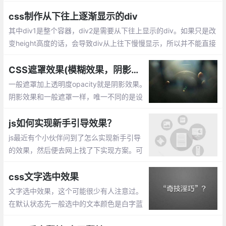
现。现在只需要使用CSS3的过渡（transition）功能，就可以从一
组样式平滑的切换到另一组样式。
css制作从下往上逐渐显示的div
其中div1是整个容器，div2是需要从下往上显示的div。如果只是改
变height高度的话，会导致div从上往下慢慢显示，所以并不能直接
设置div2的高度来达成效果，此时我们需要一个遮罩mask来帮助di
v2达成想要的效果。
CSS遮罩效果(模糊效果，阴影效果，毛玻璃效果)
一般遮罩加上透明度opacity就是阴影效果。
阴影效果和一般遮罩一样，唯一不同的是设
置.mask遮罩的背景色用rgba()表示，当然h
sla()也是可以的。模糊效果(毛玻璃效果) 通
js如何实现新手引导效果？
过 filter来实现
js最近有个小伙伴问到了怎么实现新手引导
的效果，然后便去网上找了下实现方案。可
以通过css的border来实现。
css文字选中效果
文字选中效果，这个可能很少有人注意过。
在默认状态先一般选中的文本颜色是白字蓝
底的，不过可以通过CSS进行设置。::select