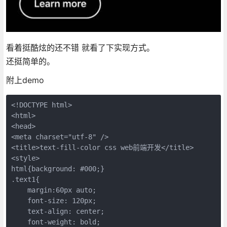
看着挺酷炫的还不错 就看了下实现方式。
还挺简单的。
附上demo
<!DOCTYPE html>

<html>

<head>

<meta charset="utf-8" />

<title>text-fill-color css web前端开发</title>

<style>

html{background: #000;}

.text1{

    margin:60px auto;

    font-size: 120px;

    text-align: center;

    font-weight: bold;
