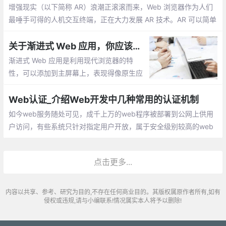
术，但直到今天，在今年五月 Google I/O
增强现实（以下简称 AR）浪潮正滚滚而来，Web 浏览器作为人们
发布 Polymer 3 之后
最唾手可得的人机交互终端，正在大力发展 AR 技术。AR 可以简单
的理解为一种实时将虚拟图像叠加在现实场景中的技术
关于渐进式 Web 应用，你应该知道的一切
渐进式 Web 应用是利用现代浏览器的特
性，可以添加到主屏幕上，表现得像原生应
用程序一样的 Web 应用程序。
Web认证_介绍Web开发中几种常用的认证机制
如今web服务随处可见，成千上万的web程序被部署到公网上供用
户访问，有些系统只针对指定用户开放，属于安全级别较高的web
应用，他们需要有一种认证机制以保护系统资源的安全，本文将探
讨五种常用的认证机制及优缺点。
点击更多...
内容以共享、参考、研究为目的,不存在任何商业目的。其版权属原作者所有,如有
侵权或违规,请与小编联系!情况属实本人将予以删除!