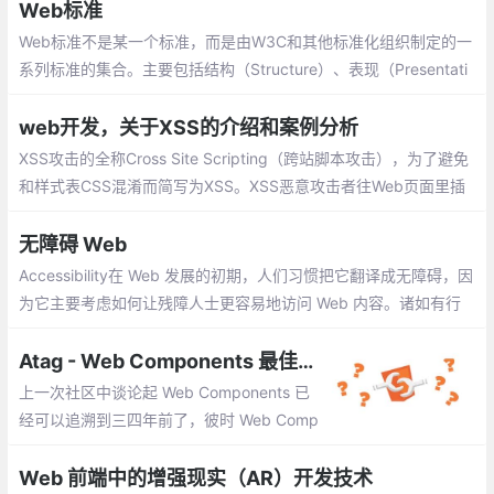
说是应该解决的。
Web标准
Web标准不是某一个标准，而是由W3C和其他标准化组织制定的一
系列标准的集合。主要包括结构（Structure）、表现（Presentati
on）和行为（Behavior）三个方面。
web开发，关于XSS的介绍和案例分析
XSS攻击的全称Cross Site Scripting（跨站脚本攻击），为了避免
和样式表CSS混淆而简写为XSS。XSS恶意攻击者往Web页面里插
入恶意Script代码，当用户浏览该页之时，嵌入其中Web里面的Scr
ipt代码会被执行，从而达到恶意攻击用户的目的。
无障碍 Web
Accessibility在 Web 发展的初期，人们习惯把它翻译成无障碍，因
为它主要考虑如何让残障人士更容易地访问 Web 内容。诸如有行
动障碍的人难以完成需要用鼠标进行的精确手部动作，他们更多的
需要靠键盘；
Atag - Web Components 最佳实践
上一次社区中谈论起 Web Components 已
经可以追溯到三四年前了，彼时 Web Comp
onents 仍处于不稳定的草案阶段，Polymer
的出世使大家似乎看到了新一代的前端技
Web 前端中的增强现实（AR）开发技术