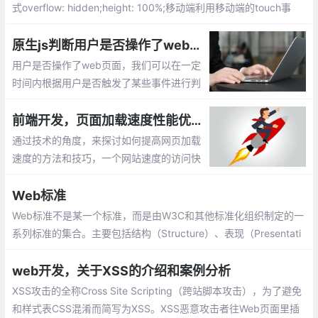
式overflow: hidden;height: 100%;移动端利用移动端的touch事
件，来阻止默认行为，若应用场景是全平台我们要阻止页面滚动，
那么何不将其固定在视窗（即position: fixed），这样它就无法滚动
原生js判断用户是否操作了web页面
了，当蒙层关闭时再释放。
用户是否操作了web页面，我们可以在一定
时间内根据用户是否触发了某些事件进行判
断。比如用户是否点击，是否按键，是否移
动了鼠标等
前端开发，页面加载速度性能优化，如何提高web页面加载速度
通过技术的角度，来探讨如何提高网页加载
速度的方法和技巧，一个网站速度的访问快
慢将直接影响到用户体验，对于我们开发来
说是应该解决的。
Web标准
Web标准不是某一个标准，而是由W3C和其他标准化组织制定的一
系列标准的集合。主要包括结构（Structure）、表现（Presentati
on）和行为（Behavior）三个方面。
web开发，关于XSS的介绍和案例分析
XSS攻击的全称Cross Site Scripting（跨站脚本攻击），为了避免
和样式表CSS混淆而简写为XSS。XSS恶意攻击者往Web页面里插