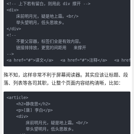
<!-- 上下若有留白，则用此 div 撑开 -->

<div>

    床前明月光，疑是地上霜。<br/>

    举头望明月，低头思故乡。

</div>

<!--

    不要父容器，标签们全是有效内容。

    链接排排放，更宽的间距用   来撑开

-->

<a href="#">译文</a>   <a href="#">注释</a>   <a hre
殊不知，这样非常不利于屏幕阅读器。其实应该让标题、段
落、列表等各司其职，让整个页面内容结构清晰，比如：
<article>

    <h2>静夜思</h2>

    <p>[唐] 李白</p>

    <div>

        床前明月光，疑是地上霜。<br/>

        举头望明月，低头思故乡。
