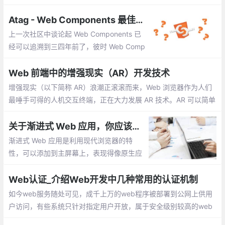
入恶意Script代码，当用户浏览该页之时，嵌入其中Web里面的Scr
ipt代码会被执行，从而达到恶意攻击用户的目的。
Atag - Web Components 最佳实践
上一次社区中谈论起 Web Components 已
经可以追溯到三四年前了，彼时 Web Comp
onents 仍处于不稳定的草案阶段，Polymer
的出世使大家似乎看到了新一代的前端技
Web 前端中的增强现实（AR）开发技术
术，但直到今天，在今年五月 Google I/O
增强现实（以下简称 AR）浪潮正滚滚而来，Web 浏览器作为人们
发布 Polymer 3 之后
最唾手可得的人机交互终端，正在大力发展 AR 技术。AR 可以简单
的理解为一种实时将虚拟图像叠加在现实场景中的技术
关于渐进式 Web 应用，你应该知道的一切
渐进式 Web 应用是利用现代浏览器的特
性，可以添加到主屏幕上，表现得像原生应
用程序一样的 Web 应用程序。
Web认证_介绍Web开发中几种常用的认证机制
如今web服务随处可见，成千上万的web程序被部署到公网上供用
户访问，有些系统只针对指定用户开放，属于安全级别较高的web
应用，他们需要有一种认证机制以保护系统资源的安全，本文将探