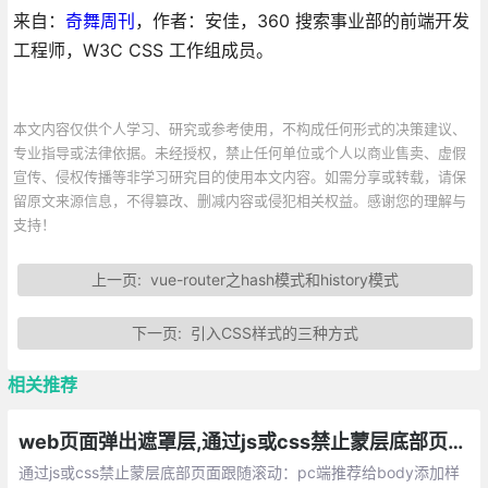
来自：
奇舞周刊
，作者：安佳，360 搜索事业部的前端开发
工程师，W3C CSS 工作组成员。
本文内容仅供个人学习、研究或参考使用，不构成任何形式的决策建议、
专业指导或法律依据。未经授权，禁止任何单位或个人以商业售卖、虚假
宣传、侵权传播等非学习研究目的使用本文内容。如需分享或转载，请保
留原文来源信息，不得篡改、删减内容或侵犯相关权益。感谢您的理解与
支持！
上一页:
vue-router之hash模式和history模式
下一页:
引入CSS样式的三种方式
相关推荐
web页面弹出遮罩层,通过js或css禁止蒙层底部页面跟随滚动
通过js或css禁止蒙层底部页面跟随滚动：pc端推荐给body添加样