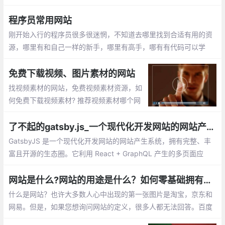
阅网址更新内容。没有RSS, 如果你要A B C
D网站信息, 需要一个个上去看看有没有更
程序员常用网站
新, 这样无疑很费时。
刚开始入行的程序员很多很迷惘，不知道去哪里找到合适有用的资
源，哪里有和自己一样的新手，哪里有高手，哪有有代码可以学
习。我将分享一些收藏多年且非常有价值的网站跟大家分享。
免费下载视频、图片素材的网站
找视频素材的网站，免费视频素材资源，如
何免费下载视频素材? 推荐视频素材哪个网
站好：videezy、pexels、splashbase 、fo
otage crate、monzoom、Wedistill、Maz
了不起的gatsby.js_一个现代化开发网站的网站产生系统
wai
GatsbyJS 是一个现代化开发网站的网站产生系统，拥有完整、丰
富且开源的生态圈。它利用 React + GraphQL 产生的多页面应
用，让前端工程师，编辑，用户都感到满意。就让我们一步步地探
索这个系统吧。 GatsbyJS 是一个拥有超过 2万 Stars，3500 fork
网站是什么?网站的用途是什么？如何零基础拥有自己的网站？
s 的 React 网站生成系统。
什么是网站？也许大多数人心中出现的第一张图片是淘宝，京东和
网易。但是，如果您想询问网站的定义，很多人都无法回答。百度
百科全书定义了这样的网站： 网站是指利用HTML（标准通用标记