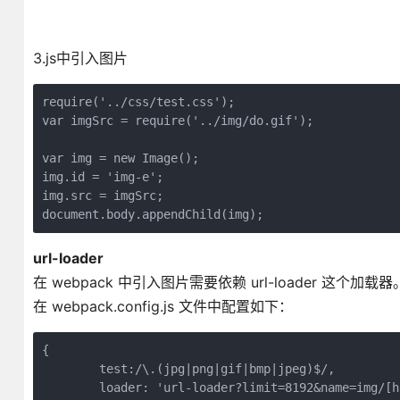
3.js中引入图片
require('../css/test.css');

var imgSrc = require('../img/do.gif');

var img = new Image();

img.id = 'img-e';

img.src = imgSrc;

document.body.appendChild(img);
url-loader
在 webpack 中引入图片需要依赖 url-loader 这个加载器
在 webpack.config.js 文件中配置如下：
{

        test:/\.(jpg|png|gif|bmp|jpeg)$/,

        loader: 'url-loader?limit=8192&name=img/[h