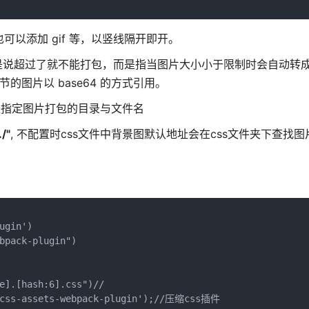
外也可以添加 gif 等，以竖线隔开即开。
制并不是说超过了就不能打包，而是指当图片大小小于限制时会自动转成 b
的图片以 base64 的方式引用。
e 字段来指定图片打包的目录与文件名
/"
, 不配置时css文件中背景图默认地址会在css文件夹下查找
gin')

bpack-plugin")

e].[hash:6].css")//

-css-assets-webpack-plugin');//压缩css插件
