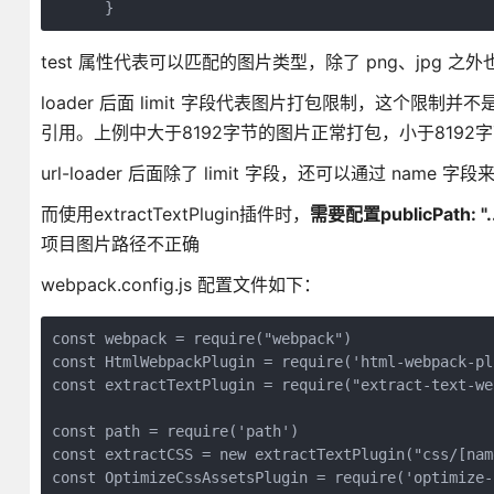
      }
test 属性代表可以匹配的图片类型，除了 png、jpg 之
loader 后面 limit 字段代表图片打包限制，这个限
引用。上例中大于8192字节的图片正常打包，小于8192字节
url-loader 后面除了 limit 字段，还可以通过 nam
而使用extractTextPlugin插件时，
需要配置publicPath: "..
项目图片路径不正确
webpack.config.js 配置文件如下：
const webpack = require("webpack")

const HtmlWebpackPlugin = require('html-webpack-plu
const extractTextPlugin = require("extract-text-we
const path = require('path')

const extractCSS = new extractTextPlugin("css/[nam
const OptimizeCssAssetsPlugin = require('optimize