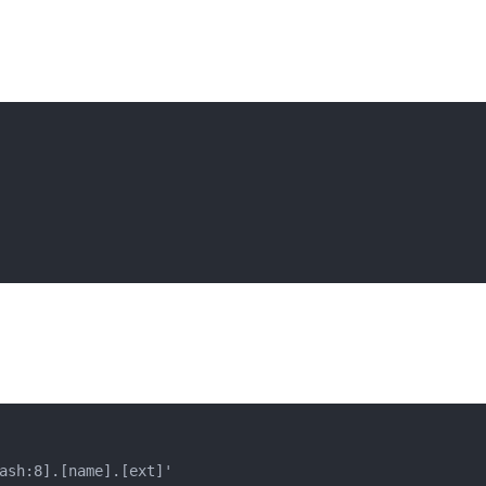
。
ash:8].[name].[ext]'
