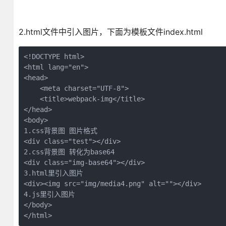
2.html文件中引入图片，下面为模板文件index.html
<!DOCTYPE html>

<html lang="en">

<head>

    <meta charset="UTF-8">

    <title>webpack-img</title>

</head>

<body>

1.css背景图 图片格式

<div class="test"></div>

2.css背景图 转化为base64

<div class="img-base64"></div>

3.html里引入图片

<div><img src="img/media4.png" alt=""></div>

4.js里引入图片

</body>

</html>