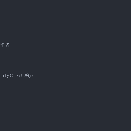
文件名

glify(),//压缩js
