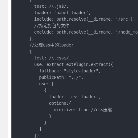
        test: /\.js$/,

        loader: 'babel-loader',

        include: path.resolve(__dirname, '/src'),

        //指定打包的文件

        exclude: path.resolve(__dirname, '/n
      },

      //处理css中的loader

      {

        test: /\.css$/,

        use: extractTextPlugin.extract({

          fallback: "style-loader",

          publicPath: "../",

          use: [

            {

              loader: 'css-loader',

              options:{

                minimize: true //css压缩

              }

            }

          ]

        })
