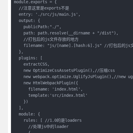
module.exports = {

  //注意这里是exports不是

  entry: './src/js/main.js',

  output: {

    publicPath:"./",

    path: path.resolve(__dirname + "/dist"),

    //打包后的js文件存放的地方

    filename: "js/[name].[hash:6].js" //打包后的js
  },

  plugins: [

    extractCSS,

    new OptimizeCssAssetsPlugin(),//压缩css

    new webpack.optimize.UglifyJsPlugin(),//new u
    new HtmlWebpackPlugin({

      filename: 'index.html',

      template:'src/index.html'

    })

  ],

  module: {

    rules: [ //1.0的是loaders

      //处理js中的loader

      {
