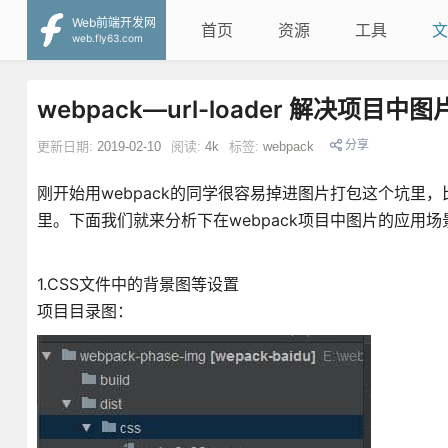
Web前端开发网
首页
资源
工具
文
web.fly63.com
webpack—url-loader 解决项目
分享
更新日期:
2019-02-10
阅读:
4k
标签:
webpack
刚开始用webpack的同学很容易掉进图片打包这个坑
里。下面我们就来分析下在webpack项目中图片的应用场
1.CSS文件中的背景图等设置
项目目录图：