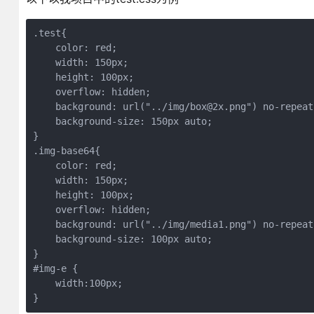
.test{

    color: red;

    width: 150px;

    height: 100px;

    overflow: hidden;

    background: url("../img/box@2x.png") no-repeat;
    background-size: 150px auto;

}

.img-base64{

    color: red;

    width: 150px;

    height: 100px;

    overflow: hidden;

    background: url("../img/media1.png") no-repeat;
    background-size: 100px auto;

}

#img-e {

    width:100px;

}