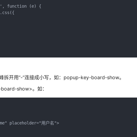
', function (e) {

css({

拆开用“-”连接成小写，如：popup-key-board-show。
y-board-show>。如：
ame" placeholder="用户名">
