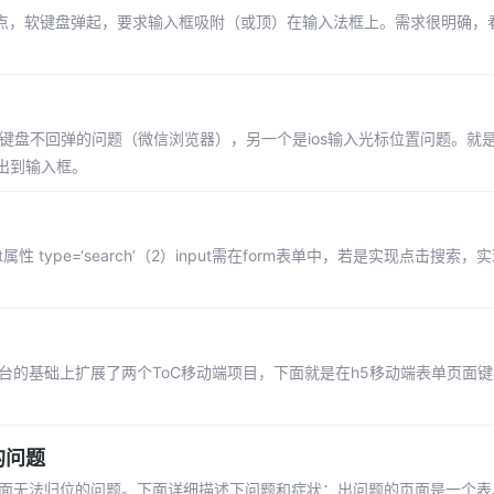
焦点，软键盘弹起，要求输入框吸附（或顶）在输入法框上。需求很明确，
端键盘不回弹的问题（微信浏览器），另一个是ios输入光标位置问题。就
出到输入框。
 type=‘search’（2）input需在form表单中，若是实现点击搜索
台的基础上扩展了两个ToC移动端项目，下面就是在h5移动端表单页面
的问题
起时界面无法归位的问题。下面详细描述下问题和症状：出问题的页面是一个