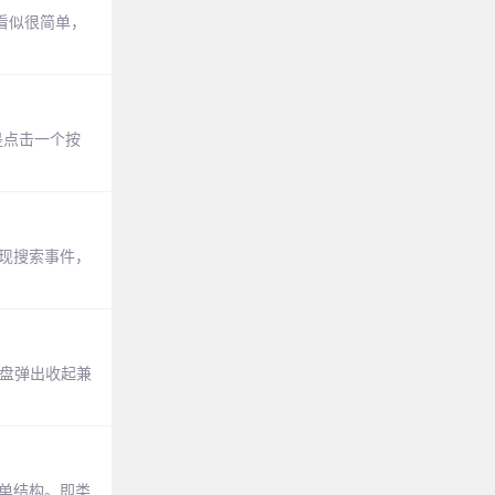
看似很简单，
是点击一个按
，实现搜索事件，
键盘弹出收起兼
表单结构。即类