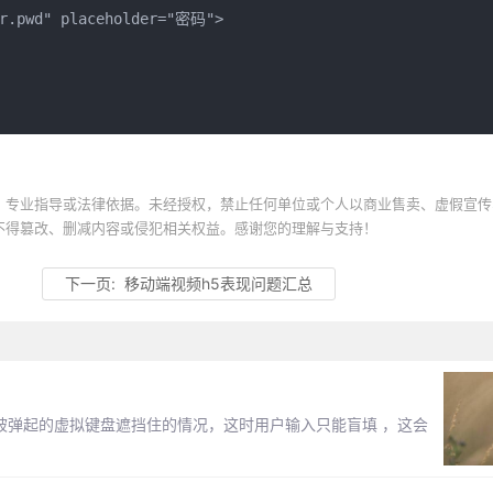
er.pwd" placeholder="密码">

、专业指导或法律依据。未经授权，禁止任何单位或个人以商业售卖、虚假宣传
不得篡改、删减内容或侵犯相关权益。感谢您的理解与支持！
下一页:
移动端视频h5表现问题汇总
框被弹起的虚拟键盘遮挡住的情况，这时用户输入只能盲填 ，这会