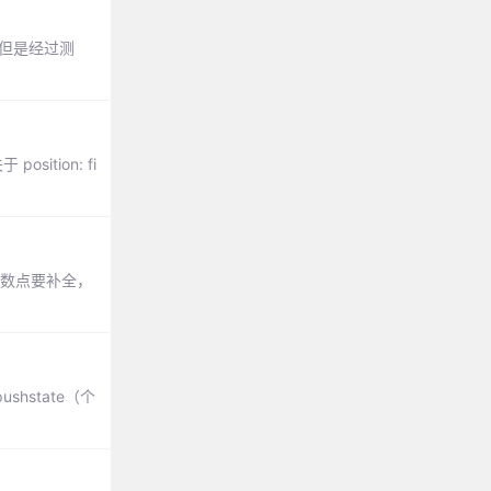
，但是经过测
ition: fi
小数点要补全，
state（个