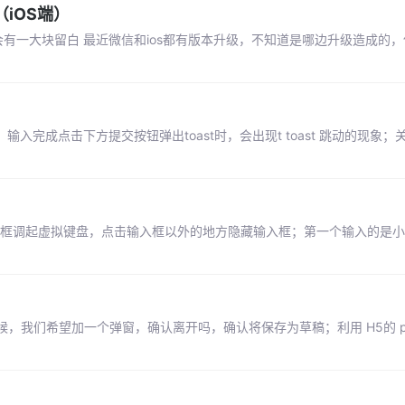
iOS端）
会有一大块留白 最近微信和ios都有版本升级，不知道是哪边升级造成的
完成点击下方提交按钮弹出toast时，会出现t toast 跳动的现象；关于 pos
输入框调起虚拟键盘，点击输入框以外的地方隐藏输入框；第一个输入的是
们希望加一个弹窗，确认离开吗，确认将保存为草稿；利用 H5的 push