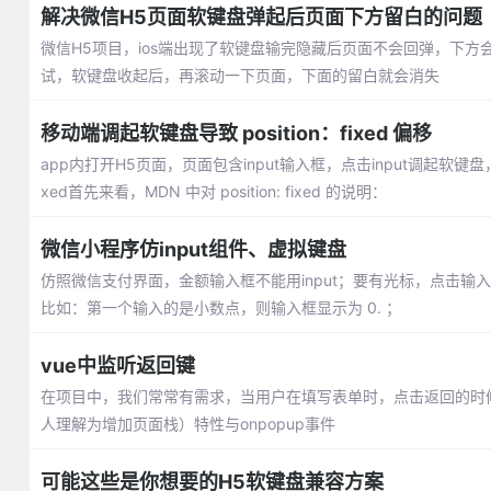
解决微信H5页面软键盘弹起后页面下方留白的问题（
微信H5项目，ios端出现了软键盘输完隐藏后页面不会回弹，下方
试，软键盘收起后，再滚动一下页面，下面的留白就会消失
移动端调起软键盘导致 position：fixed 偏移
app内打开H5页面，页面包含input输入框，点击input调起软键盘，输入
xed首先来看，MDN 中对 position: fixed 的说明：
微信小程序仿input组件、虚拟键盘
仿照微信支付界面，金额输入框不能用input；要有光标，点击
比如：第一个输入的是小数点，则输入框显示为 0. ；
vue中监听返回键
在项目中，我们常常有需求，当用户在填写表单时，点击返回的时候，我
人理解为增加页面栈）特性与onpopup事件
可能这些是你想要的H5软键盘兼容方案