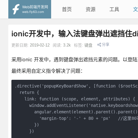
Web前端开发网
首页
资源
工具
文
web.fly63.com
ionic开发中，输入法键盘弹出遮挡住d
分享
更新日期:
2019-02-12
阅读:
3.2k
标签:
键盘
采用ionic 开发中，遇到键盘弹出遮挡元素的问题。以
最终采用自定义指令解决了问题：
.directive('popupKeyBoardShow', [function ($rootSc
  return {

    link: function (scope, element, attributes) {

      window.addEventListener('native.keyboardshow
        angular.element(element).parent().parent().
          'margin-top': '-' + 80 + 'px'   /
        })

      })
