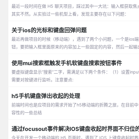
最近一段时间在做 H5 聊天项目，踩过其中一大坑：输入框获取
其实不然。从实验过一些机型上看，发现主要存在以下问题：
关于ios的光标和键盘回弹问题
最近再做项目的时候（移动端），遇到了两个小问题，一个是ios
钮，要把输入框里面原来的内容加上一些固定的内容，然后一起输
使用mui搜索框触发手机软键盘搜索按钮事件
要虚拟键盘显示“搜索”二字，需满足以下两个条件：（1）设置input属性
需要对按键进行监听。注意要点:
h5手机键盘弹出收起的处理
前端时间也是应项目的需求开始了h5移动端的折腾之旅，在目前中
容性的一些总结
通过focusout事件解决IOS键盘收起时界面不归位
今天在开发一个移动端的 H5 页面时，遇到了 IOS 上键盘收