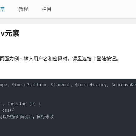
章
教程
栏目
iv元素
登陆页面为例，输入用户名和密码时，键盘遮挡了登陆按钮。
ope, $ionicPlatform, $timeout, $ionicHistory, $cordovaKey
', function (e) {

css({

/这里80可以根据页面设计，自行修改
