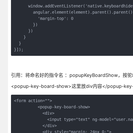
      window.addEventListener('native.keyboardhide
        angular.element(element).parent().parent().
          'margin-top': 0

        })

      })

    }

  }

}]);
引用：将命名好的指令名 ：popupKeyBoardShow，按驼峰
<popup-key-board-show>这里放div内容</popup-ke
<form action="">

          <popup-key-board-show>

            <div>

              <input type="text" ng-model="user.n
            </div>

            <div style="margin: 24px 0;">
