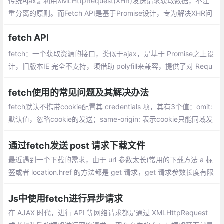
传统Ajax是利用XMLHttpRequest(XHR)发送请求获取数据，不注
重分离的原则。而Fetch API是基于Promise设计，专为解决XHR问
题而出现。fetch API看起来简单，却是js语法不断增强提高带来的
fetch API
改善。
fetch：一个获取资源的接口，类似于ajax，是基于 Promise之上设
计，旧版本IE 完全不支持，须借助 polyfill来兼容，提供了对 Requ
est 和 Response 对象的通用定义
fetch使用的常见问题及其解决办法
fetch默认不携带cookie配置其 credentials 项，其有3个值：omit:
默认值，忽略cookie的发送；same-origin: 表示cookie只能同域发
送，不能跨域发送；include: cookie既可以同域发送，也可以跨域
发送
通过fetch发送 post 请求下载文件
最近遇到一个下载的需求，由于 url 参数太长(常用的下载方法 a 标
签或者 location.href 的方法都是 get 请求，get 请求参数长度有限
制)，无法下载，考虑了好几种方案，最终还是觉得通过 ajax 的 PO
ST 方法进行下载，比较容易实现
Js中使用fetch进行异步请求
在 AJAX 时代，进行 API 等网络请求都是通过 XMLHttpRequest