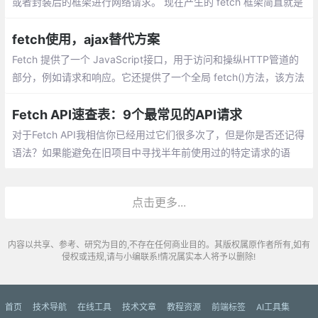
或者封装后的框架进行网络请求。 现在产生的 fetch 框架简直就是
为了提供更加强大、高效的网络请求而生，虽然在目前会有一点浏
览器兼容的问题
fetch使用，ajax替代方案
Fetch 提供了一个 JavaScript接口，用于访问和操纵HTTP管道的
部分，例如请求和响应。它还提供了一个全局 fetch()方法，该方法
提供了一种简单，合理的方式来跨网络异步获取资源。
Fetch API速查表：9个最常见的API请求
对于Fetch API我相信你已经用过它们很多次了，但是你是否还记得
语法？如果能避免在旧项目中寻找半年前使用过的特定请求的语
法，岂不更好？在本文中，我将列出9个最常见的Fetch API请求
点击更多...
内容以共享、参考、研究为目的,不存在任何商业目的。其版权属原作者所有,如有
侵权或违规,请与小编联系!情况属实本人将予以删除!
首页
技术导航
在线工具
技术文章
教程资源
前端标签
AI工具集