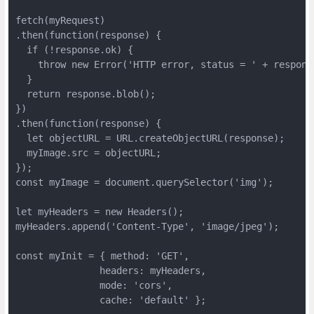
fetch(myRequest)

.then(function(response) {

  if (!response.ok) {

    throw new Error('HTTP error, status = ' + response
  }

  return response.blob();

})

.then(function(response) {

  let objectURL = URL.createObjectURL(response);

  myImage.src = objectURL;

});

const myImage = document.querySelector('img');

let myHeaders = new Headers();

myHeaders.append('Content-Type', 'image/jpeg');

const myInit = { method: 'GET',

               headers: myHeaders,

               mode: 'cors',

               cache: 'default' };
