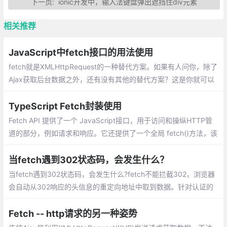
下一页:
ionic开发中，输入法键盘弹出遮挡住div元素
相关推荐
JavaScript中fetch接口的用法使用
fetch就是XMLHttpRequest的一种替代方案。如果有人问你，除了
Ajax获取后台数据之外，还有没有其他的替代方案？这是你就可以
回答，除了XMLHttpRequest对象来获取后台的数据之外，还可以
使用一种更优的解决方案fetch。
TypeScript Fetch封装使用
Fetch API 提供了一个 JavaScript接口，用于访问和操纵HTTP管
道的部分，例如请求和响应。它还提供了一个全局 fetch()方法，该
方法提供了一种简单，合理的方式来跨网络异步获取资源
当fetch遇到302状态码，会发生什么？
当fetch遇到302状态码，会发生什么?fetch不能拦截302，浏览器
会自动从302响应的头信息的重定向地址中取到数据。针对认证的
情况，后端可以返回401状态码，让前端去检查返回的状态码并据
此执行相应操作。
Fetch -- http请求的另一种姿势