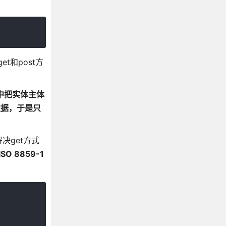
t和post方
求中把实体主体
数据
，于是只
决get方式
 8859-1