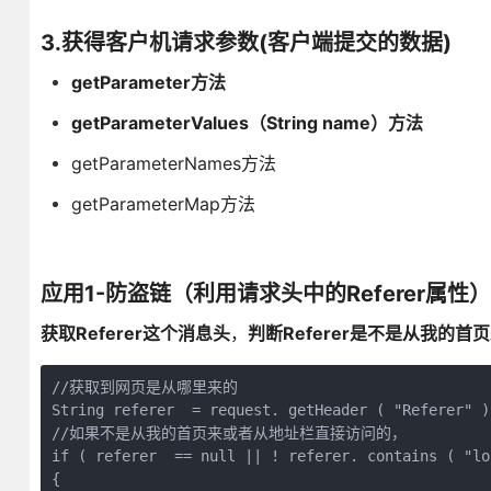
3.获得客户机请求参数(客户端提交的数据)
getParameter方法
getParameterValues（String name）方法
getParameterNames方法
getParameterMap方法
应用1-防盗链（利用请求头中的Referer属性）
获取Referer这个消息头
，
判断Referer是不是从我的
//获取到网页是从哪里来的

String referer  = request. getHeader ( "Referer" );
//如果不是从我的首页来或者从地址栏直接访问的，

if ( referer  == null || ! referer. contains ( "lo
{  
