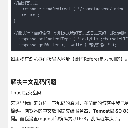
//回到首页去

    response.sendRedirect ( "/zhongfucheng/index.js
　　return ;   

}

//能执行下面的语句，说明是从我的首页点击进来的，那没问题，
  response.setContentType ( "text/html;charset=UTF-
  response.getWriter (). write ( "防链盗ok" );
如果我在浏览器直接输入地址【此时Referer是为null的】
解决中文乱码问题
1.post提交乱码
来这里我们来分析一下乱码的原因，在前面的博客中我已经介绍了
编码
。浏览器的中文数据提交给服务器，
Tomcat以IS
码。
而我设置request的编码为UTF-8，乱码就解决了。