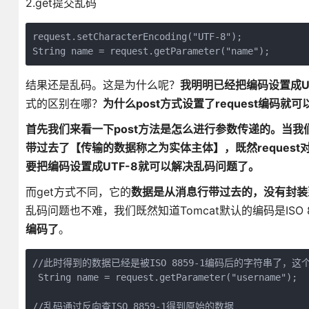
2.get提交乱码
request.setCharacterEncoding("UTF-8");

String name = request.getParameter("name");
结果还是乱码。这是为什么呢？
我明明已经把编码设置成UT
式的区别在哪？
为什么post方式设置了request编码就
首先我们来看一下post方法是怎么进行参数传递的。当我
带过去了【传输的数据称之为实体主体】
，既然reques
要
把编码设置成UTF-8就可以解决乱码问题了
。
而get方式不同，它的
数据是从消息行带过去的，没有封装到r
乱码问题也不难，我们既然知道Tomcat默认的编码是ISO 8
编码了
。
//此时得到的数据已经是被ISO 8859-1编码后的字符串了，这个
 String name = request.getParameter("username");

//乱码通过反向查ISO 8859-1得到原始的数据
