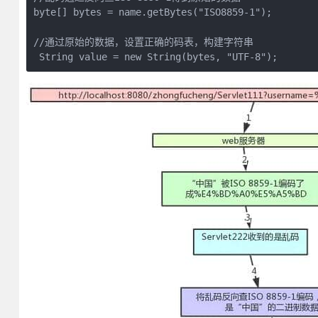
byte[] bytes = name.getBytes("ISO8859-1");

//通过原始的数据，设置正确的码表，构建字符串

 String value = new String(bytes, "UTF-8");