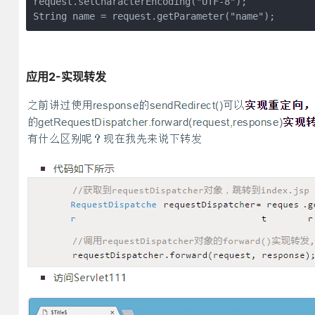
request.setCharacterEncoding("UTF-8");

String name = request.getParameter("name");
应用2-实现转发