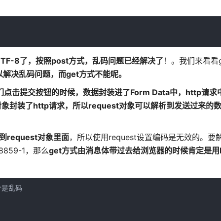
F-8了，按照post方式，乱码问题已经解决了
！。我们来看看ge
可以解决乱码问题，而get方式不能呢。
们
点击提交按钮的时候，数据封装进了Form Data中
，
http请
t对象封装了http请求，所以
request对象可以解析到发送过来的
equest对象里面
，所以使用request设置编码是无效的。要解
859-1，那么
get方式由消息体带过去给浏览器的时候肯定是用ISO
是乱码
