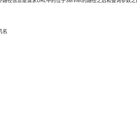
。额外路径信息是请求URL中的位于Servlet的路径之后和查询参数
机名