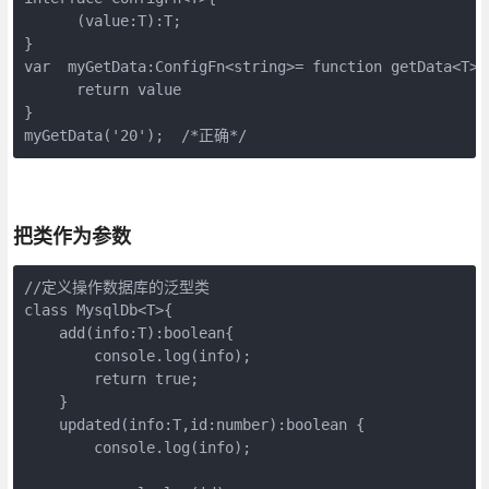
      (value:T):T;

}

var  myGetData:ConfigFn<string>= function getData<T>(v
      return value

}

myGetData('20');  /*正确*/
把类作为参数
//定义操作数据库的泛型类

class MysqlDb<T>{

    add(info:T):boolean{

        console.log(info);       

        return true;

    }

    updated(info:T,id:number):boolean {

        console.log(info);  
