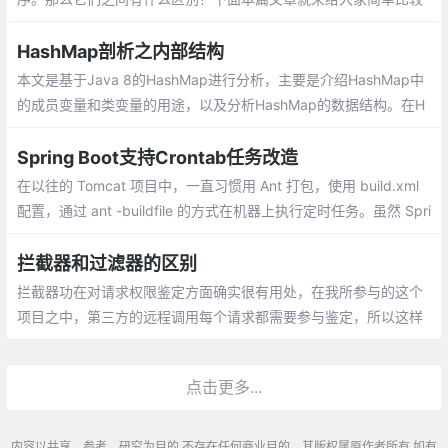
一下JSP和JSF，介绍JSP和JSF之间的区别有哪些，希望对大家有
所帮助。
HashMap剖析之内部结构
本文是基于Java 8的HashMap进行分析，主要是介绍HashMap中
的成员变量和类变量的用途，以及分析HashMap的数据结构。在H
ashMap中存在多个成员变量和类变量，搞清楚它们的用途有助于
我们更深入了解HashMap，下面是它们的介绍：
Spring Boot支持Crontab任务改造
在以往的 Tomcat 项目中，一直习惯用 Ant 打包，使用 build.xml
配置，通过 ant -buildfile 的方式在机器上执行定时任务。虽然 Spri
ng 本身支持定时任务，但都是服务一直运行时支持。
拦截器和过滤器的区别
拦截器功在对请求权限鉴定方面确实很有用处，在我所参与的这个
项目之中，第三方的远程调用每个请求都需要参与鉴定，所以这样
做非常方便，而且他是很独立的逻辑，这样做让业务逻辑代码很干
净
点击更多...
内容以共享、参考、研究为目的,不存在任何商业目的。其版权属原作者所有,如有