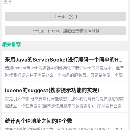
支持！
上一页:
接口
下一页:
props，挂载函数和快照测试
相关推荐
采用Java的ServerSocket进行编码一个简单的HTTP服务器
诸如tomcat等web服务器中间件简化了我们web的开发成本，但有
时候我们或许并不需要这么一个完备的服务器，只是希望做一个简
单地处理或者做特殊用途的服务器。
lucene的suggest(搜索提示功能的实现）
首先引入依赖,既然要进行智能联想，那么我们需要为提供联想的数
据建立一个联想索引(而不是使用原来的数据索引)，既然要建立索
引，那么我们需要知道建立索引的数据来源。我们使用一个扩展自I
nputIterator的类来定义数据来源
统计两个IP地址之间的IP个数
求两个IP地址之间的IP个数，例如192.18.16.1~192.18.16.5，200