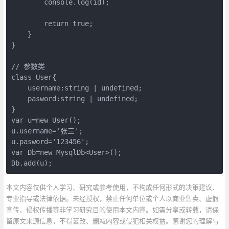
        console.log(id); 

        return true;

    }

}

// 参数类

class User{

    username:string | undefined;

    pasword:string | undefined;

}

var u=new User();

u.username='张三';

u.pasword='123456';

var Db=new MysqlDb<User>();

Db.add(u);
本文内容仅供个人学习、研究或参考使用，不构成任何形式的决策建议、
专业指导或法律依据。未经授权，禁止任何单位或个人以商业售卖、虚假
宣传、侵权传播等非学习研究目的使用本文内容。如需分享或转载，请保
留原文来源信息，不得篡改、删减内容或侵犯相关权益。感谢您的理解与