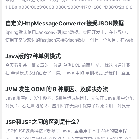
1:DB8:0000:0023:0008:0800:200C:417C~2001:DB8:0:23:8:8
00:200C:417D之间的IP个数？
自定义HttpMessageConverter接受JSON数据
Spring默认使用Jackson处理json数据。实际开发中，在业界中，
使用非常受欢迎的fastjson来接受json数据。创建一个项目，在web
目录下新建一个assets/js目录，加入jquery和json2的js文件，在lib
下加入fastjson的jar文件。
Java版的7种单例模式
今天看到某一篇文章的一句话 单例DCL 前面加 V 。就这句话让我
把 单例模式 又仔细看了一遍。Java 中的 单例模式 是我们一直且
经常使用的设计模式之一，大家都很熟悉，所以这篇文章仅仅做我
自己记忆。
JVM 发生 OOM 的 8 种原因、及解决办法
Java 堆空间：发生频率：5颗星造成原因1、无法在 Java 堆中分配
对象 2、吞吐量增加 3、应用程序无意中保存了对象引用，对象无
法被 GC 回收 4、应用程序过度使用 finalizer
JSP和JSF之间的区别是什么？
JSP和JSF这两种技术都基于Java，主要用于基于Web的应用程
序。那么它们之间有什么区别？下面本篇文章就来给大家简单比较