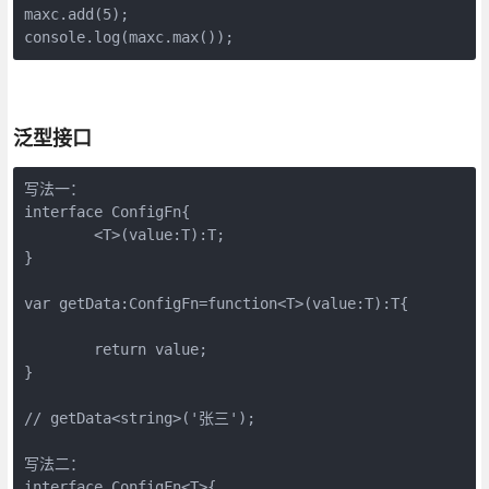
maxc.add(5);

泛型接口
写法一：

interface ConfigFn{

	<T>(value:T):T;

}

var getData:ConfigFn=function<T>(value:T):T{

	return value;

}

// getData<string>('张三');

写法二：

interface ConfigFn<T>{
