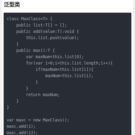
泛型类
class MaxClass<T> {

    public list:T[] = [];

    public add(value:T):void {

        this.list.push(value);

    }

    public max():T {

        var maxNum=this.list[0];

        for(var i=0;i<this.list.length;i++){

            if(maxNum<this.list[i]){

                maxNum=this.list[i];

            }

        }

        return maxNum;

    }

}

var maxc = new MaxClass();

maxc.add(1);

maxc.add(13);
