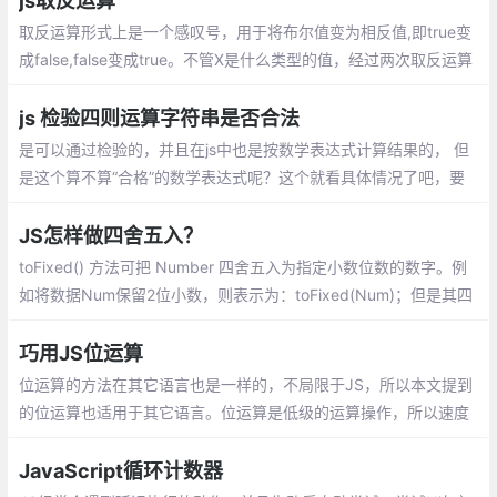
js取反运算
一些在js中使用位运算的实例
取反运算形式上是一个感叹号，用于将布尔值变为相反值,即true变
成false,false变成true。不管X是什么类型的值，经过两次取反运算
后，变成了与Boolean函数结果相同的布尔值。所以，两次取反就
是将一个值转成布尔值的简便写法。
js 检验四则运算字符串是否合法
是可以通过检验的，并且在js中也是按数学表达式计算结果的， 但
是这个算不算“合格”的数学表达式呢？这个就看具体情况了吧，要
规避也比较简单
JS怎样做四舍五入？
toFixed() 方法可把 Number 四舍五入为指定小数位数的数字。例
如将数据Num保留2位小数，则表示为：toFixed(Num)；但是其四
舍五入的规则与数学中的规则不同，使用的是银行家舍入规则
巧用JS位运算
位运算的方法在其它语言也是一样的，不局限于JS，所以本文提到
的位运算也适用于其它语言。位运算是低级的运算操作，所以速度
往往也是最快的
JavaScript循环计数器