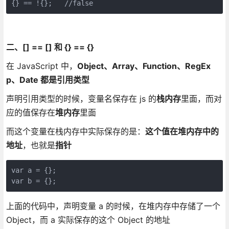
{} == !{};   //false
二、[] == [] 和 {} == {}
在 JavaScript 中，
Object、Array、Function、RegEx
p、Date
都是引用类型
声明引用类型的时候，变量名保存在 js 的
栈内存
里面，而对
应的值保存在
堆内存
里面
而这个变量在栈内存中实际保存的是：
这个值在堆内存中的
地址
，也就是
指针
var a = {};

var b = {};
上面的代码中，声明变量 a 的时候，在堆内存中存储了一个
Object，而 a 实际保存的这个 Object 的地址