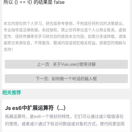
所以 {} == !{} 的结果是 false
本文内容仅供个人学习、研究或参考使用，不构成任何形式的决策建议、
专业指导或法律依据。未经授权，禁止任何单位或个人以商业售卖、虚假
宣传、侵权传播等非学习研究目的使用本文内容。如需分享或转载，请保
留原文来源信息，不得篡改、删减内容或侵犯相关权益。感谢您的理解与
支持！
上一页:
关于Vue.use()使用详解
下一页:
如何做一个听话的输入框
相关推荐
Js es6中扩展运算符（...）
拓展运算符，是es6一个很好的特性，它们可以通过减少赋值语句
的使用，或者减少通过下标访问数组或对象的方式，使代码更加简
洁优雅，可读性更佳。下面我将列出拓展运算符的主要应用场景，