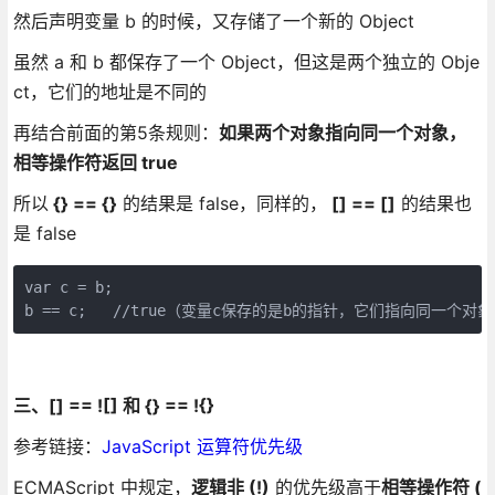
然后声明变量 b 的时候，又存储了一个新的 Object
虽然 a 和 b 都保存了一个 Object，但这是两个独立的 Obje
ct，它们的地址是不同的
再结合前面的第5条规则：
如果两个对象指向同一个对象，
相等操作符返回 true
所以
{} == {}
的结果是 false，同样的，
[] == []
的结果也
是 false
var c = b;

b == c;   //true（变量c保存的是b的指针，它们指向同一个对
三、[] == ![] 和 {} == !{}
参考链接：
JavaScript 运算符优先级
ECMAScript 中规定，
逻辑非 (!)
的优先级高于
相等操作符 (