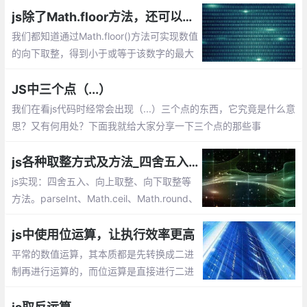
以及相关知识。
js除了Math.floor方法，还可以通过位运算|，>>实现向下取整
我们都知道通过Math.floor()方法可实现数值
的向下取整，得到小于或等于该数字的最大
整数。除了Math.floor方法，还可以使用位
运算|，>>来实现向下取整哦
JS中三个点（...）
我们在看js代码时经常会出现（...）三个点的东西，它究竟是什么意
思？又有何用处？下面我就给大家分享一下三个点的那些事
js各种取整方式及方法_四舍五入、向上取整、向下取整
js实现：四舍五入、向上取整、向下取整等
方法。parseInt、Math.ceil、Math.round、
Math.floor、toFixed等的使用
js中使用位运算，让执行效率更高
平常的数值运算，其本质都是先转换成二进
制再进行运算的，而位运算是直接进行二进
制运算，所以原则上位运算的执行效率是比
较高的，由于位运算的博大精深，下面通过