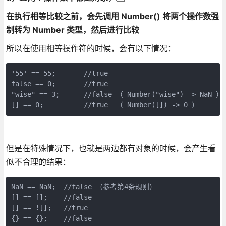
在执行相等比较之前，会先调用 Number() 将两个操作数强
制转为 Number 类型，然后进行比较
所以在使用相等操作符的时候，会有以下情况：
'55' == 55;       //true

false == 0;       //true

"wise" == 3;      //false （ Number("wise") -> NaN ）

[] == 0;          //true  （ Number([]) -> 0 ）
但是在特殊情况下，也就是两边都有对象的时候，会产生看
似不合理的结果：
NaN == NaN;  //false （参考第4条规则）

[] == [];    //false

[] == ![];   //true

{} == {};    //false
