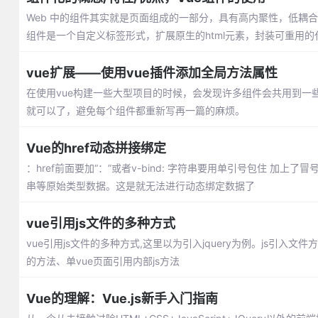
Web 中的组件其实就是页面组成的一部分，具有高内聚性，低耦
组件是一个自定义标签形式，扩展原生的html元素，封装可重用的
vue扩展——使用vue插件添加全局方法属性
在使用vue构建一些大型项目的时候，会发现许多组件会共用到一
就可以了，避免每个组件都重新写再一篇的麻烦。
Vue的href动态拼接绑定
：href前面要加“：”或者v-bind: 字符串要用单引号包住 
串等原始类型数据。这是就无法进行动态绑定数据了
vue引用js文件的多种方式
vue引用js文件的多种方式,这里以为引入jquery为例。js引入文件方式包括
的方法、单vue页面引用内部js方法
Vue的理解：Vue.js新手入门指南