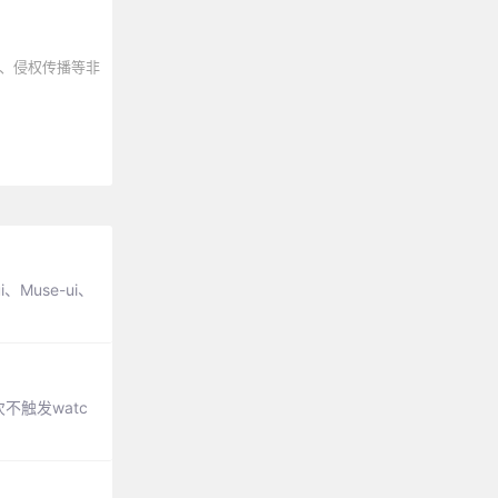
、侵权传播等非
Muse-ui、
不触发watc