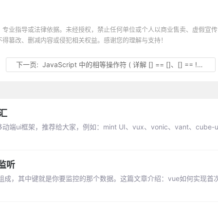
、专业指导或法律依据。未经授权，禁止任何单位或个人以商业售卖、虚假宣传
不得篡改、删减内容或侵犯相关权益。感谢您的理解与支持！
下一页:
JavaScript 中的相等操作符 ( 详解 [] == []、[] == ![]、{} == !{} )
汇
，推荐给大家，例如：mint UI、vux、vonic、vant、cube-ui、
度监听
值组成，其中键就是你要监控的那个数据。这篇文章介绍：vue如何实现首次