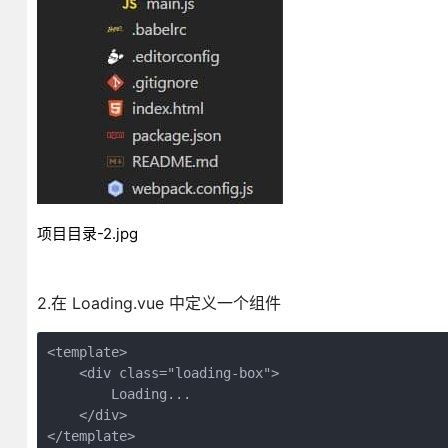
项目目录-2.jpg
2.在 Loading.vue 中定义一个组件
<template>

    <div class="loading-box">

        Loading...

    </div>
