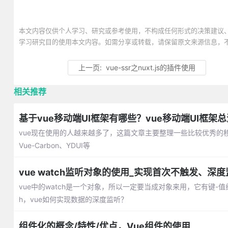
本文内容仅供个人学习、研究或参考使用，不构成任何形式的决策建议
学习研究目的使用本文内容。如需分享或转载，请保留原文来源信息，
上一页:
vue-ssr之nuxt.js的插件使用
相关推荐
基于vue移动端UI框架有哪些？vue移动端UI框架总
vue现在使用的人越来越多了，这篇文章主要整理一些比较优秀的移动端ui框架
Vue-Carbon、YDUI等
vue watch监听对象的使用_实现首次不触发、深
vue中的watch是一个对象，所以一定要当成对象来用，它有键-
h，vue如何实现数据的深度监听？
组件化的概念/特性/优点，Vue组件的使用