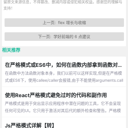
留原文来源信息，不得篡改、删减内容或侵犯相关权益。感谢您的理解与
支持！
上一页:
flex 增长与收缩
下一页:
学好前端的 6 点建议
相关推荐
在严格模式或ES6中，如何在函数内部拿到函数对象本身？
在函数中方法函数对象本身，我们以前可以这样实现,但是在严格模
式或ES6下，使用callee/caller会报错,由于不能使用arguments.call
ee，在不使用函数名本身的情况，有什么方法可以实现呢？
使用React严格模式避免过时的代码和副作用
严格模式是用于突出显示应用程序中潜在问题的工具，它不会呈现
任何可见的UI。它只用于激活对其后代的额外检查和警告。严格模
式不会影响生产环境。
Js严格模式详解【转】