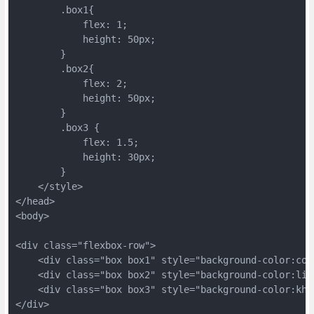
        .box1{

            flex: 1;

            height: 50px;

        }

        .box2{

            flex: 2;

            height: 50px;

        }

        .box3 {

            flex: 1.5;

            height: 30px;

        }

    </style>

</head>

<body>

<div class="flexbox-row">

    <div class="box box1" style="background-color:cora
    <div class="box box2" style="background-color:ligh
    <div class="box box3" style="background-color:khak
</div>
