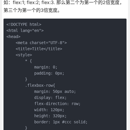
如：flex:1; flex:2; flex:3. 那么第二个为第一个的2倍宽度，
第三个为第一个的3倍宽度。
<!DOCTYPE html>

<html lang="en">

<head>

    <meta charset="UTF-8">

    <title>Title</title>

    <style>

        * {

            margin: 0;

            padding: 0px;

        }

        .flexbox-row{

            margin: 50px auto;

            display: flex;

            flex-direction: row;

            width: 120px;

            height: 320px;

            border: 1px #ccc solid;

        }
