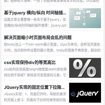
据，能够给人清晰、一目了然能够看清事情发生的过程，UI页面也
显示的那么清晰。如何用css+html做出时间轴展示事件点的？
基于jquery 横向/纵向 时间轴插件推荐
这篇文章主要整理一些关于基于jquery，实
现横向/纵向时间轴的插件推荐：jquery.jqti
meline插件、timeline.js插件、Timeglider.js
插件、Melon HTML5 、jQuery Timelinr、T
解决页面缩小时页面布局会乱的问题
imeline Porfolio
给body加上一个min-width最小宽度，以px为单位，这样当页面变
小时，当达到你所设置的最小宽度，body的宽度不再改变，超出的
部分会用横向滚动条显示，其内所有元素的布局也不会受影响。
css实现保持div的等宽高比
css如何实现高度height随宽度width变化保
持比例不变呢？即给定可变宽度的元素，它
将确保其高度以响应的方式保持成比例(即，
其宽度与高度的比率保持恒定)。这里以 4:3
JQuery实现的固定位置下拉隐藏上拉显示悬浮导航菜单
为例，通过2种方式来实现
JQuery实现：1、页面打开时，导航栏悬浮
的页面上部 2、页面向下拉的时候导航栏隐