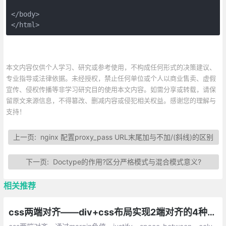
</body>

</html>
本文内容仅供个人学习、研究或参考使用，不构成任何形式的决策建议、
专业指导或法律依据。未经授权，禁止任何单位或个人以商业售卖、虚假
宣传、侵权传播等非学习研究目的使用本文内容。如需分享或转载，请保
留原文来源信息，不得篡改、删减内容或侵犯相关权益。感谢您的理解与
支持！
上一页:
nginx 配置proxy_pass URL末尾加与不加/(斜线)的区别
下一页:
Doctype的作用?区分严格模式与混合模式意义?
相关推荐
css两端对齐——div+css布局实现2端对齐的4种方法总结