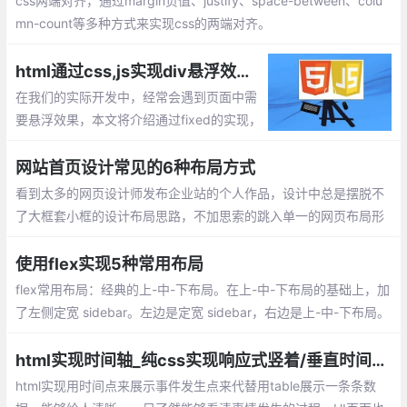
css两端对齐，通过margin负值、justify、space-between、colu
mn-count等多种方式来实现css的两端对齐。
html通过css,js实现div悬浮效果总汇，如原生JS实现滚动到一定位置实现div悬浮
在我们的实际开发中，经常会遇到页面中需
要悬浮效果，本文将介绍通过fixed的实现，
以及通过原生Js实现滚动到一定位置，实现
div的悬浮
网站首页设计常见的6种布局方式
看到太多的网页设计师发布企业站的个人作品，设计中总是摆脱不
了大框套小框的设计布局思路，不加思索的跳入单一的网页布局形
式中，于是就有了把企业站常用的页面布局方式总结一下的想法
使用flex实现5种常用布局
flex常用布局：经典的上-中-下布局。在上-中-下布局的基础上，加
了左侧定宽 sidebar。左边是定宽 sidebar，右边是上-中-下布局。
还是上-中-下布局，区别是 header 固定在顶部，不会随着页面滚
动。左侧 sidebar 固定在左侧且与视窗同高，当内容超出视窗高度
html实现时间轴_纯css实现响应式竖着/垂直时间抽布局效果
时，在 sidebar 内部出现滚动条。
html实现用时间点来展示事件发生点来代替用table展示一条条数