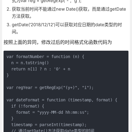
式为var reg = getRegExp("-", "g");
获取当前时间不能通过new Date()获取，而是通过getDate
方法获取。
getDate('2018/12/12')可以获取对应日期的date类型的时
间。
按照上面的异同，修改过后的时间格式化函数代码为
var formatNumber = function (n) {

  n = n.toString()

  return n[1] ? n : '0' + n

}

var regYear = getRegExp("(y+)", "i");

var dateFormat = function (timestamp, format) {

  if (!format) {

    format = "yyyy-MM-dd hh:mm:ss";

  }

  timestamp = parseInt(timestamp);

  // 通过getDate()方法获取date类型的时间
