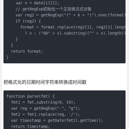
    var v = date[i][1];

    // getRegExp初始化一个正则表达式对象

    var reg2 = getRegExp("(" + k + ")").exec(format);

    if (reg2) {

      format = format.replace(reg2[1], reg2[1].length 
        ? v : ("00" + v).substring(("" + v).length));

    }

  }

  return format;

}
把格式化的日期时间字符串转换成时间戳
function parse(fmt) {

  fmt1 = fmt.substring(0, 19);

  var reg = getRegExp("-", "g");

  fmt2 = fmt1.replace(reg, '/');

  var timestamp = getDate(fmt2).getTime();

  return timestamp;
