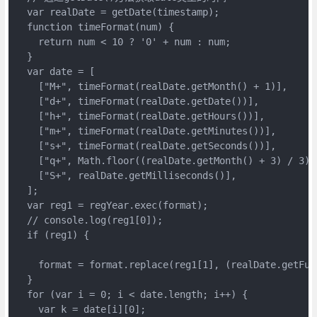
  var realDate = getDate(timestamp);

  function timeFormat(num) {

    return num < 10 ? '0' + num : num;

  }

  var date = [

    ["M+", timeFormat(realDate.getMonth() + 1)],

    ["d+", timeFormat(realDate.getDate())],

    ["h+", timeFormat(realDate.getHours())],

    ["m+", timeFormat(realDate.getMinutes())],

    ["s+", timeFormat(realDate.getSeconds())],

    ["q+", Math.floor((realDate.getMonth() + 3) / 3)],
    ["S+", realDate.getMilliseconds()],

  ];

  var reg1 = regYear.exec(format);

  // console.log(reg1[0]);

  if (reg1) {

    format = format.replace(reg1[1], (realDate.getFul
  }

  for (var i = 0; i < date.length; i++) {

    var k = date[i][0];
