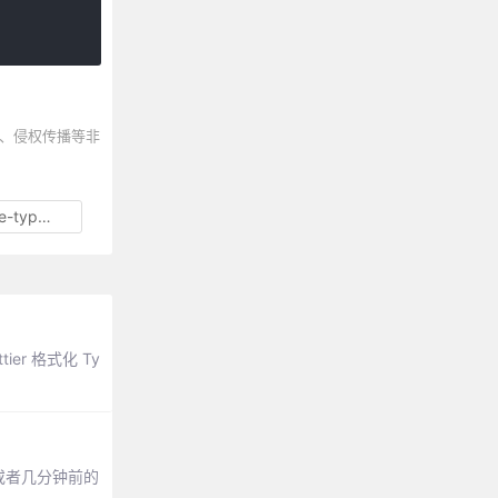
、侵权传播等非
-loader
er 格式化 Ty
或者几分钟前的