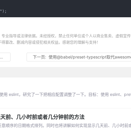
");
、专业指导或法律依据。未经授权，禁止任何单位或个人以商业售卖、虚假宣传
不得篡改、删减内容或侵犯相关权益。感谢您的理解与支持！
下一页:
使用@babel/preset-typescript取代awesome-typescript-loader和ts
 eslint，研究了一下把相应配置调整了一下。目标：使用 eslint、pretti
示几天前、几小时前或者几分钟前的方法
持任意顺序的日期格式排列。同时也将讲解如何实现显示几天前、几小时前