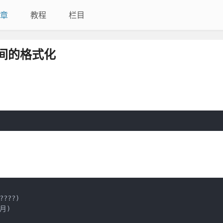
章
教程
栏目
间的格式化
???)

月)
