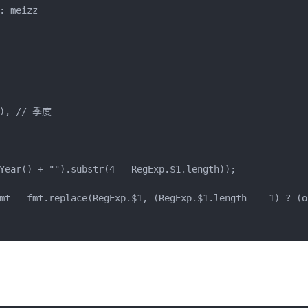
 meizz

3), // 季度

Year() + "").substr(4 - RegExp.$1.length));

mt = fmt.replace(RegExp.$1, (RegExp.$1.length == 1) ? (o