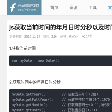
Web前端开发网
首页
资源
工具
文
web.fly63.com
js获取当前时间的年月日时分秒以及时
分享
更新日期:
2019-11-17
阅读:
3.9k
标签:
格式化
1.获取当前时间
var myDate = new Date();
2.获取时间中的年月日时分秒
myDate.getYear();        // 获取当前年份(2位)

myDate.getFullYear();    // 获取完整的年份(4位,1970-?
myDate.getMonth();       // 获取当前月份(0-11,0代表1
myDate.getDate();        // 获取当前日(1-31)
