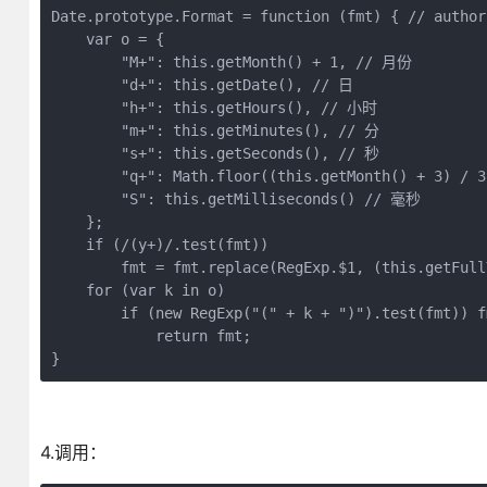
Date.prototype.Format = function (fmt) { // author:
    var o = {

        "M+": this.getMonth() + 1, // 月份

        "d+": this.getDate(), // 日

        "h+": this.getHours(), // 小时

        "m+": this.getMinutes(), // 分

        "s+": this.getSeconds(), // 秒

        "q+": Math.floor((this.getMonth() + 3) / 
        "S": this.getMilliseconds() // 毫秒

    };

    if (/(y+)/.test(fmt))

        fmt = fmt.replace(RegExp.$1, (this.getFull
    for (var k in o)

        if (new RegExp("(" + k + ")").test(fmt)) f
            return fmt;

}
4.调用：