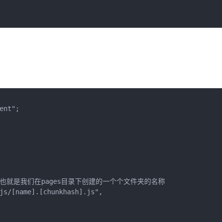
nt"; 

y值，也就是我们在pages目录下创建的一个个文件夹的名称

js/[name].[chunkhash].js",
