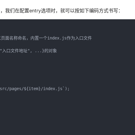
，我们在配置entry选项时，就可以按如下编码方式书写：
页面名称命名，内置一个index.js作为入口文件

"入口文件地址", ...}的对象

src/pages/${item}/index.js`);
