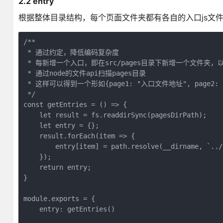
2.2 entry
根据整体目录结构，每个页面文件夹都有各自的入口js文件
/**

 * 通过约定，降低编码复杂度

 * 每新增一个入口，即在src/pages目录下新增一个文件夹，以
 * 通过node的文件api扫描pages目录

 * 这样可以得到一个形如{page1: "入口文件地址", page2: 
 */

const getEntries = () => {

    let result = fs.readdirSync(pagesDirPath);

    let entry = {};

    result.forEach(item => {

        entry[item] = path.resolve(__dirname, `../
    });

    return entry;

}

module.exports = {

    entry: getEntries()
